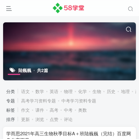
陆巍巍
共2篇
分类
语文
数学
英语
物理
化学
生物
历史
地理
专题
高考学习资料专题
中考学习资料专题
标签
作文
课件
高考
中考
奥数
排序
更新
浏览
点赞
评论
学而思2021年高三生物秋季目标A＋班陆巍巍（完结）百度网