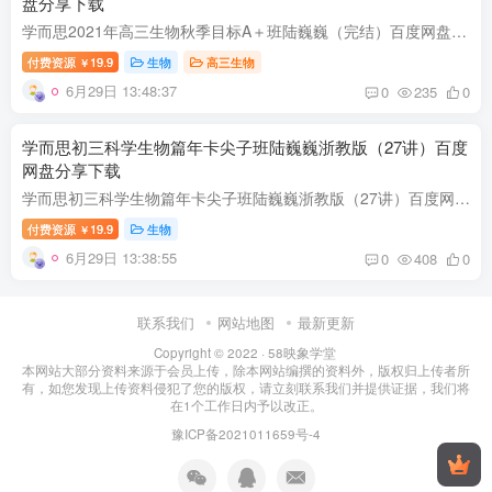
盘分享下载
学而思2021年高三生物秋季目标A＋班陆巍巍（完结）百度网盘分享，本课程由58映象学堂资源网收集整理。学而思2021年高三生物秋季目标A＋班陆巍巍，完结版百度网盘高考生物复习课程34.5G高清视频...
付费资源
19.9
生物
高三生物
￥
6月29日 13:48:37
0
235
0
学而思初三科学生物篇年卡尖子班陆巍巍浙教版（27讲）百度
网盘分享下载
学而思初三科学生物篇年卡尖子班陆巍巍浙教版（27讲）百度网盘分享，本课程由58映象学堂资源网收集整理。学而思初三科学生物篇年卡尖子班陆巍巍浙教版，27讲百度网盘初中科学生物篇课程4.02G高...
付费资源
19.9
生物
￥
6月29日 13:38:55
0
408
0
联系我们
网站地图
最新更新
Copyright © 2022 ·
58映象学堂
本网站大部分资料来源于会员上传，除本网站编撰的资料外，版权归上传者所
有，如您发现上传资料侵犯了您的版权，请立刻联系我们并提供证据，我们将
在1个工作日内予以改正。
豫ICP备2021011659号-4