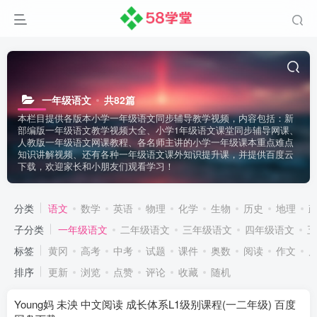
一年级语文
共82篇
本栏目提供各版本小学一年级语文同步辅导教学视频，内容包括：新
部编版一年级语文教学视频大全、小学1年级语文课堂同步辅导网课、
人教版一年级语文网课教程、各名师主讲的小学一年级课本重点难点
知识讲解视频、还有各种一年级语文课外知识提升课，并提供百度云
下载，欢迎家长和小朋友们观看学习！
分类
语文
数学
英语
物理
化学
生物
历史
地理
子分类
一年级语文
二年级语文
三年级语文
四年级语文
五
标签
黄冈
高考
中考
试题
课件
奥数
阅读
作文
排序
更新
浏览
点赞
评论
收藏
随机
Young妈 未泱 中文阅读 成长体系L1级别课程(一二年级) 百度