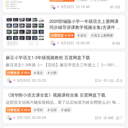
9月22日 12:10:40
123
2020部编版小学一年级语文上册网课
同步辅导讲课教学视频全集(含课件 45
讲)百度网盘下载
付费资源
19.9
# 语文
# 语文上册网课
￥
9月22日 12:06:35
99
麻豆小学语文1-3年级视频教程 百度网盘下载
麻豆语文1-3年级 ├─ 【完结】麻豆学语文三年级上 │ ├─ 001.mp4 │ ├─ 002.mp4 │ ├─ 003.mp4 │ ├─ 004.mp4 │ ├─ 005.mp4 │ ├─ 006.mp4 │ ├─ 007.mp4 │ ├─ 008.mp4 │ ...
付费资源
19.9
# 语文
# 小学
￥
9月20日 23:15:23
0
132
5
《清华附小语文课全套》视频课程合集 百度网盘下载
这部语文动画片确实很精品，看了以后知道为啥全网那么火! 每个视频短小精炼，但是能直击要点;每个视频4-5分钟，知识点清晰明了! 1、妙解生字、妙解成语、妙解古诗…… 2、神奇的部首、神奇的偏...
付费资源
19.9
# 写作
# 古诗
# 成语
￥
9月15日 22:45:09
0
390
7