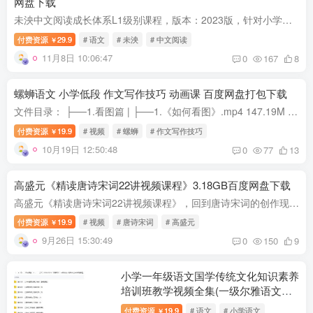
网盘下载
未泱中文阅读成长体系L1级别课程，版本：2023版，针对小学一二年级孩子的成长特点与认知，深入浅出进行讲解，激发提问+思考的阅读热情。五大主题内容：历史人文(通过阅读中国神话、楚汉争霸、生...
付费资源
29.9
# 语文
# 未泱
# 中文阅读
￥
11月8日 10:06:47
0
167
8
螺蛳语文 小学低段 作文写作技巧 动画课 百度网盘打包下载
文件目录： ├──1.看图篇 | ├──1.《如何看图》.mp4 147.19M | └──2.《我是小小故事家》.mp4 103.18M ├──2.记事篇 | └──1.《六要素》.mp4 86.40M ├──3.写景篇 | ├──1.《天空...
付费资源
19.9
# 视频
# 螺蛳
# 作文写作技巧
￥
10月19日 12:50:48
0
77
13
高盛元《精读唐诗宋词22讲视频课程》3.18GB百度网盘下载
高盛元《精读唐诗宋词22讲视频课程》，回到唐诗宋词的创作现场，与伟大诗人的灵魂共振。当你对课本上的古诗词感到厌倦和乏味时，当你翻开诗词鉴赏读物发现只有八卦和段子时，当你试图去了解诗人...
付费资源
19.9
# 视频
# 唐诗宋词
# 高盛元
￥
9月26日 15:30:49
0
150
9
小学一年级语文国学传统文化知识素养
培训班教学视频全集(一级尔雅语文课
堂 44讲)百度网盘下载
付费资源
19.9
# 语文
# 小学语文
￥