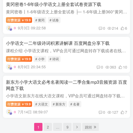
黄冈密卷1-6年级小学语文上册全套试卷资源下载
黄冈密卷丨1-6年级语文上册全套试卷 ├─ 1-6年级上册360°黄冈密卷答案 │ ├─ 一上答案1.jpg │ ├─ 一上答案2.jpg │ ├─ 一上答案3.jpg │ ├─ 一上答案4.jpg │ ├─ 二上答案1.jpg │...
付费资源
19.9
# 黄冈
# 试卷
￥
9月3日 09:22:58
0
214
6
小学语文一二年级诗词积累讲解课 百度网盘分享下载
课程介绍 小学语文课程，VIP会员可通过网盘转存下载或者在线播放。本课程共3.51G，包含MP4文件，此小学语文一二年级诗词积累讲解课课程由58映像学堂网站收集整理。 课程目录： ├──01.《菊花...
付费资源
19.9
# 小学
# 诗词
￥
8月9日 20:34:55
0
363
10
新东方小学大语文必考名著阅读一二季合集mp3音频资源 百度
网盘下载
小学语文新东方在线大语文课程，VIP会员可通过网盘转存下载或者在线播放。本课程共748M，包含MP3/PDF文件，此新东方小学大语文必考名著阅读一二季合集课程由58映像学堂收集整理。 课程目录： ├...
付费资源
19.9
# 大语文
# 新东方
# 名著
￥
7月14日 08:59:07
0
127
7
1
2
…
9
跳转