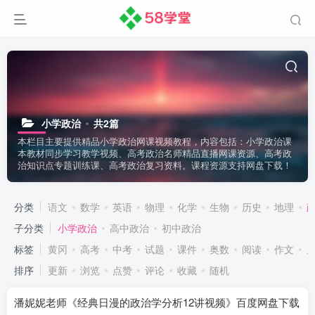
小学政治
共2篇
本栏目主要提供精品小学政治网课视频教程，内容包括：小学政治课
本教材同步学习教学视频、高考政治名师精品直播网课资源、高考政
治知识点专题训练课、高考政治复习资料。课程资源支持网盘下载！
分类
语文
数学
英语
物理
化学
生物
历史
地理
子分类
小学政治
高中政治
初中政治
标签
黄冈
高考
中考
试题
课件
奥数
阅读
作文
排序
更新
浏览
点赞
评论
收藏
随机
潘妮妮老师《经典日漫的政治学分析12讲视频》百度网盘下载