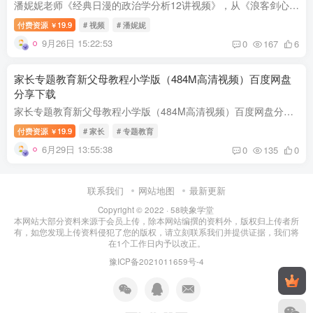
潘妮妮老师《经典日漫的政治学分析12讲视频》，从《浪客剑心》到《哆啦A梦》，从《火之鸟》到《进击的巨人》——用十一部日本动漫作品，深入剖析作品诞生的历史、社会、政治背景，为观众解读日...
付费资源
19.9
# 视频
# 潘妮妮
￥
9月26日 15:22:53
0
167
6
家长专题教育新父母教程小学版（484M高清视频）百度网盘
分享下载
家长专题教育新父母教程小学版（484M高清视频）百度网盘分享，本课程由58映象学堂资源网收集整理。家长专题教育：新父母教程小学版，百度网盘484M高清视频。资源目录1.如何帮助一年级孩子适应小...
付费资源
19.9
# 家长
# 专题教育
￥
6月29日 13:55:38
0
135
0
联系我们
网站地图
最新更新
Copyright © 2022 ·
58映象学堂
本网站大部分资料来源于会员上传，除本网站编撰的资料外，版权归上传者所
有，如您发现上传资料侵犯了您的版权，请立刻联系我们并提供证据，我们将
在1个工作日内予以改正。
豫ICP备2021011659号-4