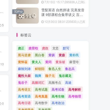
7月13日 15:17:28
5936人已阅读
雪梨英语 自然拼读 完美发音
进击的中国外交20讲视频》，复盘共和国建国70年，国家间政治的斗争与和平。一个现代人必须了解自己的国家的外部环境、整体的外部态势，否则你无法了解你所处的时代。一个国家的国际...
TOP10
课 9部课程合集带讲义 百度
网盘分享
12月30日 08:31:23
5633人已阅读
5
标签云
龚正
龚昱晗
龚政
龙坚
默写
源目录 【001】人文精神的起源.mp4 【002】爱智慧的哲学.mp4...
黑马逆袭
黑白卷
黄骐
黄森
黄朴民
黄怿莜
黄夫人
黄冈
黄东坡
麻雪玲
13
麻辣刘涛
鲜朝阳
鲁迅人生
鲁志兵
魔性大叔
魏爽
魏子元
鬼谷藏龙
鬼谷子
高频词汇
高频考点
高途
高考语文
高考试题
高考试卷
高考解析
七年级上册） 一、元谋人 目前我国境内已知最早的人...
高考英语
高考真题
高考生物
高考物理
高考日语
高考数学
高考政治
0
高考押题卷
高考押题