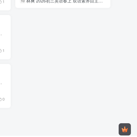
林爽 2026初三英语春上 双语素养自主学习·TY·A+（一期）百度网盘下载
10
1
册乐乐课堂直播PDF，1.81G百度网盘乐乐课堂电子书。资源目录乐乐课堂·直播七年级数学.pdf乐乐...
1
全册轻巧夺冠课堂直播PDF，7.00G百度网盘初中辅导教材PDF电子书。资源目录7年级\\课堂直播七...
0