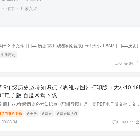
读
作文
启蒙英语
2025中考历史终极押题猜想 | |—-历史(四川成都专用) 共计 2 个文件 | | |
# 中考历史
0
84
-9年级历史必考知识点《思维导图》打印版（大小10.16
DF电子版 百度网盘下载
【打印版】【通用型全册】7-9年级历史必考知识点《思维导图》是一份PDF电子版文档，文件大小为10.16兆字节，共13页内容。这份资料适用于7至9年级学生，涵盖了历史学科
考学习资料专题
# 中考
# 历史
# 历史知识点
09:28:34
0
177