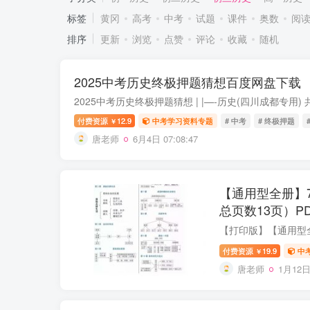
标签
黄冈
高考
中考
试题
课件
奥数
阅
排序
更新
浏览
点赞
评论
收藏
随机
2025中考历史终极押题猜想百度网盘下载
付费资源
12.9
中考学习资料专题
# 中考
# 终极押题
￥
唐老师
6月4日 07:08:47
【通用型全册】7
总页数13页）P
付费资源
19.9
中
￥
唐老师
1月12日 