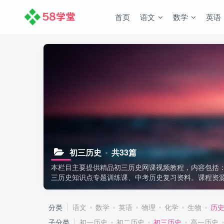
首页
语文
数学
英语
初三历史
共33篇
本栏目主要提供精品初三历史网课视频教程，内容包括
三历史知识点专题训练课、中考历史复习资料。课程资
分类
语文
数学
英语
物理
化学
生物
历
子分类
初一历史
初二历史
初三历史
高一历史