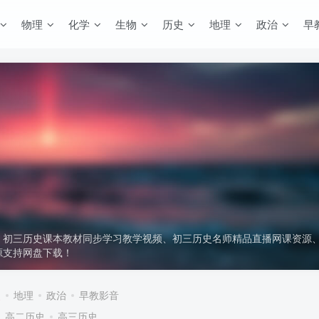
物理
化学
生物
历史
地理
政治
早
：初三历史课本教材同步学习教学视频、初三历史名师精品直播网课资源
源支持网盘下载！
史
地理
政治
早教影音
高二历史
高三历史