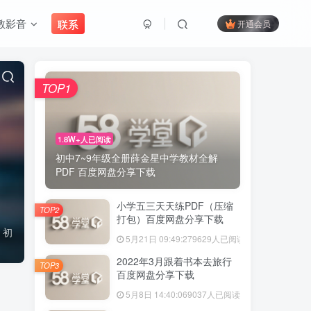
教影音
联系
开通会员
TOP1
1.8W+人已阅读
初中7~9年级全册薛金星中学教材全解
PDF 百度网盘分享下载
小学五三天天练PDF（压缩
TOP2
打包）百度网盘分享下载
、初
5月21日 09:49:27
9629人已阅读
2022年3月跟着书本去旅行
TOP3
百度网盘分享下载
5月8日 14:40:06
9037人已阅读