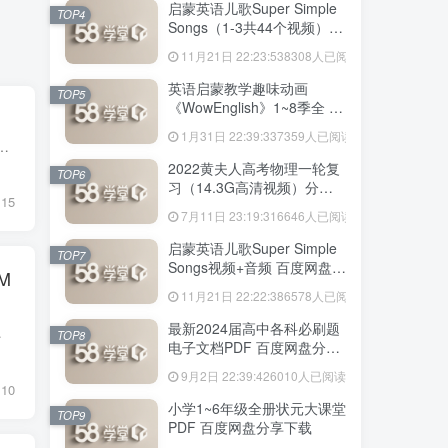
启蒙英语儿歌Super Simple
TOP4
Songs（1-3共44个视频）百
度网盘分享下载
11月21日 22:23:53
8308人已阅读
英语启蒙教学趣味动画
TOP5
《WowEnglish》1~8季全 百
度网盘分享下载
1月31日 22:39:33
7359人已阅读
—-历史(四川成都)(原卷版).pdf 大小 1.56M | | |—-历史(四川成都)(解析版).pdf 大小 1.61M | |—-历史(深圳专用) 共...
2022黄夫人高考物理一轮复
TOP6
习（14.3G高清视频）分享
15
下载
7月11日 23:19:31
6646人已阅读
启蒙英语儿歌Super Simple
TOP7
Songs视频+音频 百度网盘分
M
享下载
11月21日 22:22:38
6578人已阅读
最新2024届高中各科必刷题
中必考的重要知识点，并以...
TOP8
电子文档PDF 百度网盘分享
下载
9月2日 22:39:42
6010人已阅读
10
小学1~6年级全册状元大课堂
TOP9
PDF 百度网盘分享下载