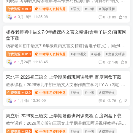
刘晓晶 考场语文阅读理解与写作技巧视频讲解，讲解初中语文 初一 至 初三 ，阅读理解实用答题技巧、写作技法。 刘晓晶老师简介： 二十年语文教学经验，2+1阅写体系创立者，省级写作大赛评委，湖...
付费资源
19.9
中考学习资料专题
# 语文
# 中考
# 阅读理解
￥
3月18日 11:35:08
0
83
13
杨睿老师初中语文7-9年级课内文言文精讲(含电子讲义)百度网
盘下载
杨睿老师初中语文7-9年级课内文言文精讲(含电子讲义)，同步L7-L9年级40篇课内文言文名篇，精选32篇课外佳作，讲课内容精准，逐句逐字详细讲解。 课程特点： 1、思路清晰 拓展丰富，上千张古代器...
付费资源
12.9
中考学习资料专题
# 初中语文
# 杨睿
# 文言文精讲
￥
1月24日 11:18:45
0
148
9
宋北平 2026初三语文 上学期暑假班网课教程 百度网盘下载
教学课程：2026宋北平初三语文人文创作自主学习TY·A+(2期)-【2025初三秋上】 课程目录 宋北平 【2025初三秋上】人文创作自主学习TY·A+(2期)-宋北平 01_【文学鉴赏】抽丝剥茧巧概括(含导学) 01...
付费资源
12.9
中考学习资料专题
# 语文
# 中考
# 初三语文
￥
1月4日 13:36:09
0
78
12
周立昕 2026初三语文 上学期暑假班网课教程 百度网盘下载
教学课程：2026周立昕初三语文上学期暑假班网课视频教程+课堂笔记【2025初三秋上】 课程目录 【2025初三秋上】人文创作自主学习TY·S(2期)-周立昕 ├─ 01_【文学鉴赏】抽丝剥茧巧概括(含导学) ...
付费资源
12.9
中考学习资料专题
# 语文
# 中考
# 初三语文
￥