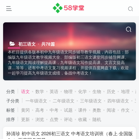
初三语文
共78篇
本栏目提供各版本初中九年级语文同步辅导教学视频，内容包括：部
编版九年级语文教学视频大全、部编版初三语文课堂同步辅导网课、
九年级语文阅读理解提高课，九年级语文写作提高课、文言文提高
课…等等，还有中考语文复习视频课程，并提供百度网盘下载，欢迎
一起学习提高九年级语文成绩，备战中考语文！
分类
语文
数学
英语
物理
化学
生物
历史
地理
子分类
一年级语文
二年级语文
三年级语文
四年级语文
五
标签
黄冈
高考
中考
试题
课件
奥数
阅读
作文
排序
更新
浏览
点赞
评论
收藏
随机
孙清珍 初中语文 2026初三语文 中考语文培训班（春上·全国版