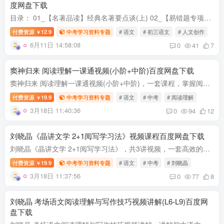
度网盘下载
目录： 01_【名著品读】经典名著要点谈(上) 02_【易错题专项】春S班TY-1 03_【文学鉴赏】散文深潭观疑难(上) 04_【易错题专项】春S班TY-2 05_【古文感知】实词连珠翻译明 06_【易错题专项】春S...
付费资源
12.9
中考学习资料专题
# 语文
# 初三语文
# 人文创作
￥
6月11日 14:58:08
0
41
7
窦神归来 阅读理解一课通视频(小阶+中阶)百度网盘下载
窦神归来 阅读理解一课通视频(小阶+中阶)，一套课程，掌握阅读的 通关算法。打通文体：记叙、说明、议论、非连续文本......逐类击破。拆解题型：含义理解、作用分析、主旨探究......招招精准。...
付费资源
19.9
中考学习资料专题
# 语文
# 中考
# 阅读理解
￥
3月18日 11:40:36
0
94
12
刘晓晶《晶讲文学 2+1阅写学习法》视频课程百度网盘下载
刘晓晶《晶讲文学 2+1阅写学习法》，共3讲视频，一套高效的写作方法课：从选材、构思到成文，掌握完整写作流程，思路清晰，下笔从容，写作目标明确。 课程收获： 1、专属素材体系：学会观察与积...
付费资源
19.9
中考学习资料专题
# 语文
# 中考
# 刘晓晶
￥
3月18日 11:37:56
0
77
8
刘晓晶 考场语文阅读理解与写作技巧视频讲解(L6-L9)百度网
盘下载