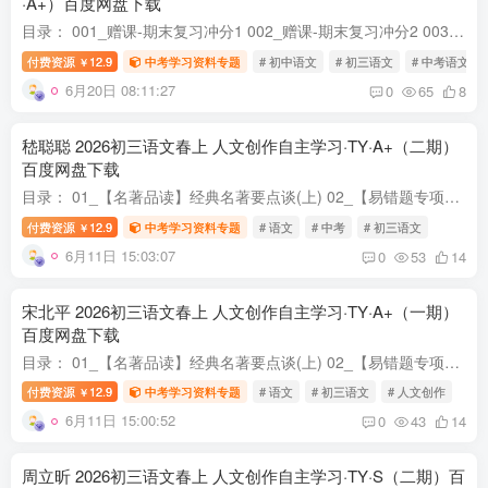
·A+）百度网盘下载
目录： 001_赠课-期末复习冲分1 002_赠课-期末复习冲分2 003_初三语文春季导学课(全国版·A+) 004_二轮攻坚-必读名著《儒林外史》突破(上) 005_二轮攻坚-必读名著《儒林外史》突破(下) 006_二轮...
付费资源
12.9
中考学习资料专题
# 初中语文
# 初三语文
# 中考语文
￥
6月20日 08:11:27
0
65
8
嵇聪聪 2026初三语文春上 人文创作自主学习·TY·A+（二期）
百度网盘下载
目录： 01_【名著品读】经典名著要点谈(上) 02_【易错题专项】春A+班TY-1 03_【文学鉴赏】散文深潭智慧潜(上) 04_【易错题专项】春A+班TY-2 05_【古文感知】实词翻译见真章 06_【易错题专项】春...
付费资源
12.9
中考学习资料专题
# 语文
# 中考
# 初三语文
￥
6月11日 15:03:07
0
53
14
宋北平 2026初三语文春上 人文创作自主学习·TY·A+（一期）
百度网盘下载
目录： 01_【名著品读】经典名著要点谈(上) 02_【易错题专项】春A+班TY-1 03_【文学鉴赏】散文深潭智慧潜(上) 04_【易错题专项】春A+班TY-2 05_【古文感知】实词翻译见真章 06_【易错题专项】春...
付费资源
12.9
中考学习资料专题
# 语文
# 初三语文
# 人文创作
￥
6月11日 15:00:52
0
43
14
周立昕 2026初三语文春上 人文创作自主学习·TY·S（二期）百