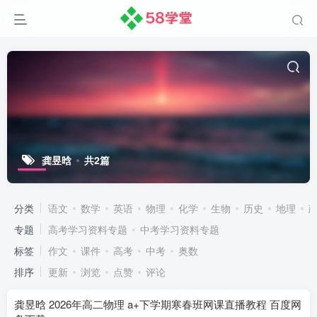
龚昱晗
共2篇
分类
语文
数学
英语
物理
化学
生物
历史
地理
专题
高考学习资料专题
中考学习资料专题
标签
作文
课件
高考
中考
奥数
排序
更新
浏览
点赞
评论
龚昱晗 2026年高二物理 a+下学期寒春班网课直播教程 百度网