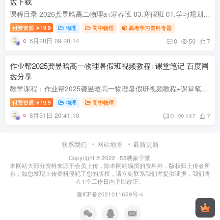
盘下载
课程目录 2026龚昱晗高二物理a+寒春班 03.寒假班 01.学习规划课.mp4 02.第1讲 电磁感应原理深化.mp4 03.第2讲 单棒的动力学与能量问题.mp4 04.第3讲 线框模型与电磁现象.mp4 05.第4讲 交流电的...
付费资源
19.9
物理
高中物理
高考学习资料专题
￥
6月28日 09:28:14
0
59
7
作业帮2025龚昱晗高一物理暑假班视频教程+课堂笔记 百度网
盘分享
教学课程：作业帮2025龚昱晗高一物理暑假班视频教程+课堂笔记 课程目录 1.直播·学习规划课.mp4 2.直播【第1讲】描述运动的基本物理量.mp4 3.直播【第2讲】加速度与运动学图像.mp4 4.直播【第3...
付费资源
19.9
物理
高中物理
￥
8月31日 20:41:10
0
147
7
联系我们
网站地图
最新更新
Copyright © 2022 ·
58映象学堂
本网站大部分资料来源于会员上传，除本网站编撰的资料外，版权归上传者所
有，如您发现上传资料侵犯了您的版权，请立刻联系我们并提供证据，我们将
在1个工作日内予以改正。
豫ICP备2021011659号-4