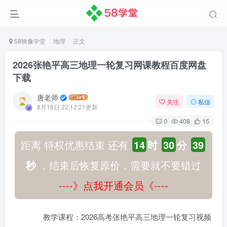
58映像学堂
地理
正文
2026张艳平高三地理一轮复习网课教程百度网盘
下载
唐老师
关注
私信
8月18日 22:12:21更新
0
408
15
距离 特权优惠结束 还有
14
时
30
分
38
秒
，结束后恢复原价，需要就不要错过
----》点我开通会员《----
教学课程：2026高考张艳平高三地理一轮复习视频