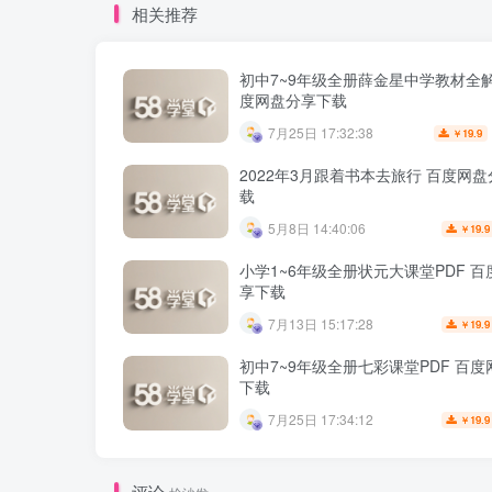
相关推荐
初中7~9年级全册薛金星中学教材全解
度网盘分享下载
7月25日 17:32:38
19.9
￥
2022年3月跟着书本去旅行 百度网
载
5月8日 14:40:06
19.9
￥
小学1~6年级全册状元大课堂PDF 
享下载
7月13日 15:17:28
19.9
￥
初中7~9年级全册七彩课堂PDF 百
下载
7月25日 17:34:12
19.9
￥
评论