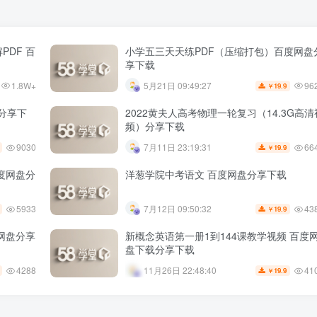
PDF 百
小学五三天天练PDF（压缩打包）百度网盘
享下载
1.8W+
96
5月21日 09:49:27
19.9
￥
盘分享下
2022黄夫人高考物理一轮复习（14.3G高清
频）分享下载
9030
66
7月11日 23:19:31
19.9
￥
百度网盘分
洋葱学院中考语文 百度网盘分享下载
5933
43
7月12日 09:50:32
19.9
￥
度网盘分享
新概念英语第一册1到144课教学视频 百度
盘下载分享下载
4288
41
11月26日 22:48:40
19.9
￥