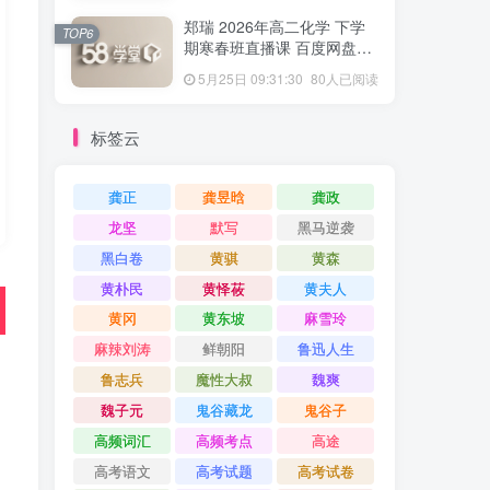
郑瑞 2026年高二化学 下学
TOP6
期寒春班直播课 百度网盘下
载
5月25日 09:31:30
80人已阅读
标签云
龚正
龚昱晗
龚政
龙坚
默写
黑马逆袭
黑白卷
黄骐
黄森
黄朴民
黄怿莜
黄夫人
黄冈
黄东坡
麻雪玲
麻辣刘涛
鲜朝阳
鲁迅人生
鲁志兵
魔性大叔
魏爽
魏子元
鬼谷藏龙
鬼谷子
高频词汇
高频考点
高途
高考语文
高考试题
高考试卷