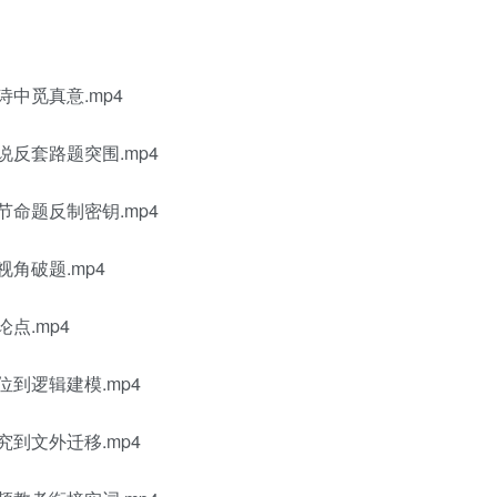
中觅真意.mp4
反套路题突围.mp4
命题反制密钥.mp4
破题.mp4
.mp4
到逻辑建模.mp4
到文外迁移.mp4