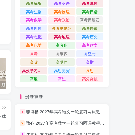
高考解析
高考英语
高考真题
高考生物
高考物理
高考日语
高考数学
高考政治
高考押题卷
高考押题
高考总复习
高考快递
高考志愿
高考地理
高考历史
高考化学
高考化
高考作文
高考
高维森
高盛元
高昕
高明静
高斯
高效学习方法课
高思竞赛
高思
高展
高娃
高分突破
2022年3月跟着书本去旅行 百度网盘分享下载
启蒙英语儿歌Super Simple Songs（1-3共44个视频）百度网盘分享下载
英语启蒙教学趣味动画《WowEnglish》1~8季全 百度网盘分享下载
最新更新
篇
姜博杨 2027年高考语文一轮复习网课教程 高三语文 上学期暑假班视频教程 百度网盘下载
1
下载
数心 2027年高考数学一轮复习网课教程 高三数学 上学期暑假班视频教程 百度网盘下载
2
沈嘉柯 2027年高考英语一轮复习网课教程 高三英语 上学期暑假班视频教程 百度网盘下载
3