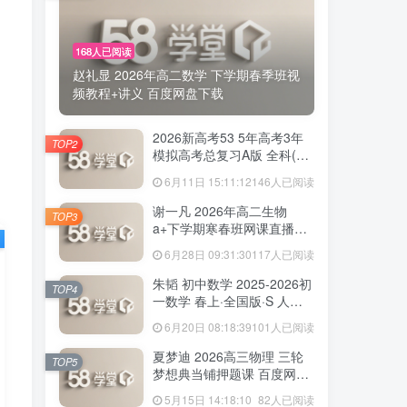
168人已阅读
赵礼显 2026年高二数学 下学期春季班视
频教程+讲义 百度网盘下载
2026新高考53 5年高考3年
TOP2
模拟高考总复习A版 全科(无
史政)百度网盘下载
6月11日 15:11:12
146人已阅读
谢一凡 2026年高二生物
TOP3
a+下学期寒春班网课直播教
程 百度网盘下载
6月28日 09:31:30
117人已阅读
朱韬 初中数学 2025-2026初
TOP4
一数学 春上·全国版·S 人教
版·A+ 百度网盘下载
6月20日 08:18:39
101人已阅读
夏梦迪 2026高三物理 三轮
TOP5
梦想典当铺押题课 百度网盘
下载
5月15日 14:18:10
82人已阅读