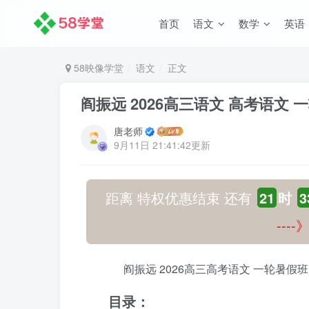
首页
语文
数学
英语
58映像学堂
语文
正文
阎振远 2026高三语文 高考语文
唐老师
9月11日 21:41:42更新
距离 特权优惠结束 还有
21
时
3
---
阎振远 2026高三高考语文 一轮暑假班
目录：