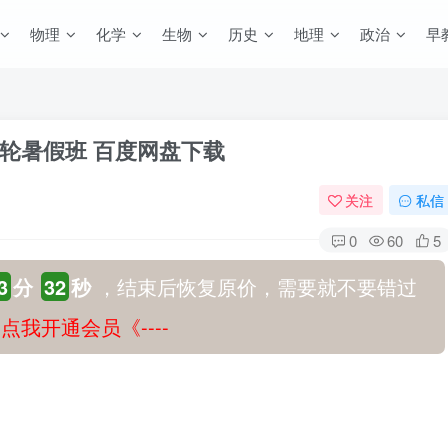
物理
化学
生物
历史
地理
政治
早
 一轮暑假班 百度网盘下载
关注
私信
0
60
5
3
分
31
秒
，结束后恢复原价，需要就不要错过
-》点我开通会员《----