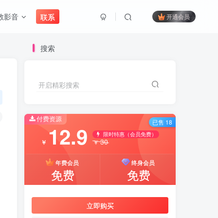
教影音
联系
开通会员
搜索
开启精彩搜索
付费资源
已售 18
12.9
限时特惠（会员免费）
30
￥
￥
年费会员
终身会员
免费
免费
立即购买