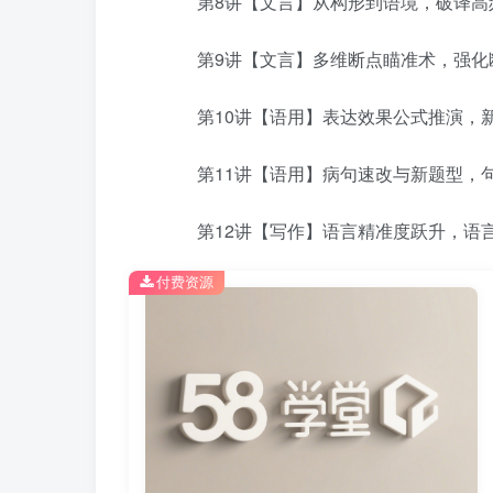
第8讲【文言】从构形到语境，破译高频
第9讲【文言】多维断点瞄准术，强化断
第10讲【语用】表达效果公式推演，新命
第11讲【语用】病句速改与新题型，句式
第12讲【写作】语言精准度跃升，语言文
付费资源