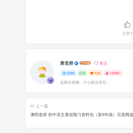
点赞
5
唐老师
关注
2390
5
124
123W+
这家伙很懒，什么都没有写...
上一篇
渊明老师 初中语文暑假预习资料包（新9年级）百度网