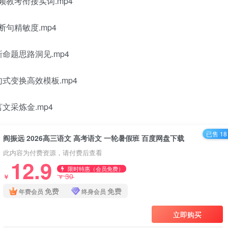
教考衔接实词.mp4
句精敏度.mp4
题思路洞见.mp4
变换高效模板.mp4
采炼金.mp4
已售 18
阎振远 2026高三语文 高考语文 一轮暑假班 百度网盘下载
此内容为付费资源，请付费后查看
12.9
限时特惠（会员免费）
30
￥
￥
免费
免费
年费会员
终身会员
立即购买