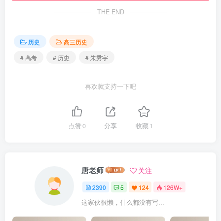
THE END
历史
高三历史
# 高考
# 历史
# 朱秀宇
喜欢就支持一下吧
点赞
0
分享
收藏
1
唐老师
关注
2390
5
124
126W+
这家伙很懒，什么都没有写...