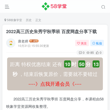
58映像学堂
历史
正文
2022高三历史朱秀宇秋季班 百度网盘分享下载
唐老师
关注
私信
10月31日 15:55:30更新
0
85
0
距离 特权优惠结束 还有
10
时
50
分
13
秒
，结束后恢复原价，需要就不要错过
----》点我开通会员《----
2022高三历史朱秀宇秋季班 百度网盘分享，本课程由58
映象学堂资源网收集整理。