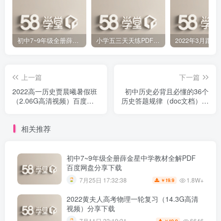
初中7~9年级全册薛金星中学教材全解PDF 百度网盘分享下载
小学五三天天练PDF（压缩打包）百度网盘分享下载
上一篇
下一篇
2022高一历史贾晨曦暑假班
初中历史必背且必懂的36个
（2.06G高清视频）百度网
历史答题规律（doc文档）百
盘分享下载
度网盘分享下载
相关推荐
初中7~9年级全册薛金星中学教材全解PDF
百度网盘分享下载
1.8W+
7月25日 17:32:38
19.9
￥
2022黄夫人高考物理一轮复习（14.3G高清
视频）分享下载
6646
7月11日 23:19:31
19.9
￥