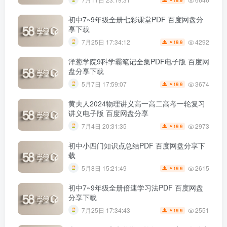
初中7~9年级全册七彩课堂PDF 百度网盘分
享下载
4292
7月25日 17:34:12
19.9
￥
洋葱学院9科学霸笔记全集PDF电子版 百度网
盘分享下载
3674
5月7日 17:59:07
19.9
￥
黄夫人2024物理讲义高一高二高考一轮复习
讲义电子版 百度网盘分享
2973
7月4日 20:31:35
19.9
￥
初中小四门知识点总结PDF 百度网盘分享下
载
2615
5月8日 15:21:49
19.9
￥
初中7~9年级全册倍速学习法PDF 百度网盘
分享下载
2551
7月25日 17:34:43
19.9
￥