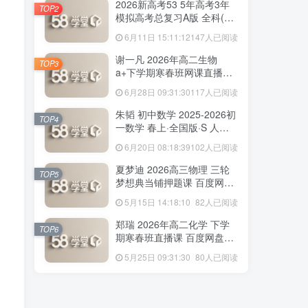
2026新高考53 5年高考3年
TOP2
模拟高考总复习A版 全科(无
史政)百度网盘下载
6月11日 15:11:12
147人已阅读
178人已阅读
赵礼显 2026年高二数学 下学期春季班视
谢一凡 2026年高二生物
TOP3
频教程+讲义 百度网盘下载
a+下学期寒春班网课直播教
程 百度网盘下载
6月28日 09:31:30
117人已阅读
2026新高考53 5年高考3年
TOP2
朱韬 初中数学 2025-2026初
模拟高考总复习A版 全科(无
TOP4
一数学 春上·全国版·S 人教
史政)百度网盘下载
6月11日 15:11:12
147人已阅读
版·A+ 百度网盘下载
6月20日 08:18:39
102人已阅读
谢一凡 2026年高二生物
TOP3
夏梦迪 2026高三物理 三轮
a+下学期寒春班网课直播教
TOP5
梦想典当铺押题课 百度网盘
程 百度网盘下载
6月28日 09:31:30
117人已阅读
下载
5月15日 14:18:10
82人已阅读
朱韬 初中数学 2025-2026初
TOP4
郑瑞 2026年高二化学 下学
一数学 春上·全国版·S 人教
TOP6
期寒春班直播课 百度网盘下
版·A+ 百度网盘下载
6月20日 08:18:39
102人已阅读
载
5月25日 09:31:30
80人已阅读
夏梦迪 2026高三物理 三轮
TOP5
梦想典当铺押题课 百度网盘
下载
5月15日 14:18:10
82人已阅读