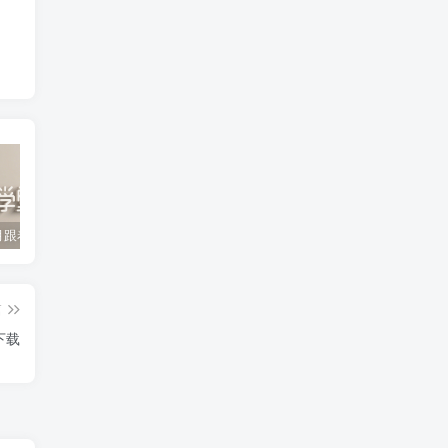
2022年3月跟着书本去旅行 百度网盘分享下载
启蒙英语儿歌Super Simple Songs（1-3共44个视频）百度网盘分享下载
英语启蒙教学趣味动画《WowEnglish》1~8季全 百度网盘分享下载
篇
下载