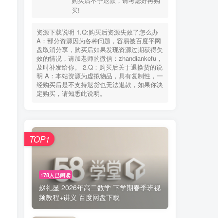
购买后不予退款，请考虑好再购
您当前未登录！建议登陆后购买，可保存购买订
买!
单
资源下载说明 1.Q:购买后资源失效了怎么办
失效联系
老师微信：zhandiankefu
A：部分资源因为各种问题，容易被百度平网
下载方式
百度网盘
盘取消分享，购买后如果发现资源过期获得失
使用环境
手机、电脑、平板+(WPS)
效的情况，请加老师的微信：zhandiankefu，
购买说明
此非实物交易，具有可复制性，
及时补发给你。 2.Q：购买后关于退换货的说
购买后不予退款，请考虑好再购
明 A：本站资源为虚拟物品，具有复制性，一
买!
经购买后是不支持退货也无法退款，如果你决
定购买，请知悉此说明。
资源下载说明 1.Q:购买后资源失效了怎么办
A：部分资源因为各种问题，容易被百度平网
盘取消分享，购买后如果发现资源过期获得失
效的情况，请加老师的微信：zhandiankefu，
TOP1
及时补发给你。 2.Q：购买后关于退换货的说
明 A：本站资源为虚拟物品，具有复制性，一
经购买后是不支持退货也无法退款，如果你决
定购买，请知悉此说明。
178人已阅读
赵礼显 2026年高二数学 下学期春季班视
频教程+讲义 百度网盘下载
TOP1