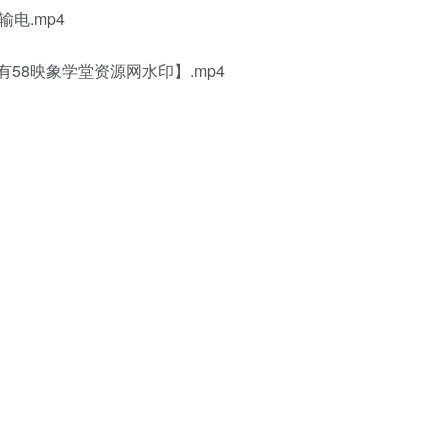
电.mp4
58映象学堂资源网水印】.mp4