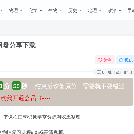
物理
化学
生物
历史
地理
政治
早
度网盘分享下载
关注
私信
0
193
0
3
分
54
秒
，结束后恢复原价，需要就不要错过
-》点我开通会员《----
享，本课程由58映象学堂资源网收集整理。
物理复习课程9.05G高清视频。