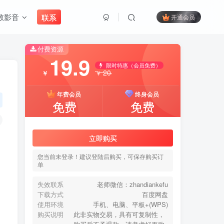
教影音
联系
开通会员
付费资源
搜索
19.9
限时特惠（会员免费）
20
￥
￥
开启精彩搜索
年费会员
终身会员
免费
免费
付费资源
19.9
立即购买
限时特惠（会员免费）
20
￥
￥
您当前未登录！建议登陆后购买，可保存购买订
单
年费会员
终身会员
免费
免费
失效联系
老师微信：zhandiankefu
下载方式
百度网盘
使用环境
手机、电脑、平板+(WPS)
立即购买
购买说明
此非实物交易，具有可复制性，