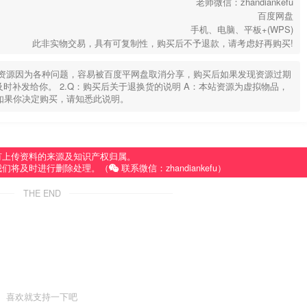
老师微信：zhandiankefu
百度网盘
手机、电脑、平板+(WPS)
此非实物交易，具有可复制性，购买后不予退款，请考虑好再购买!
部分资源因为各种问题，容易被百度平网盘取消分享，购买后如果发现资源过期
u，及时补发给你。 2.Q：购买后关于退换货的说明 A：本站资源为虚拟物品，
如果你决定购买，请知悉此说明。
有上传资料的来源及知识产权归属。
我们将及时进行删除处理。（
联系微信：zhandiankefu）
THE END
喜欢就支持一下吧