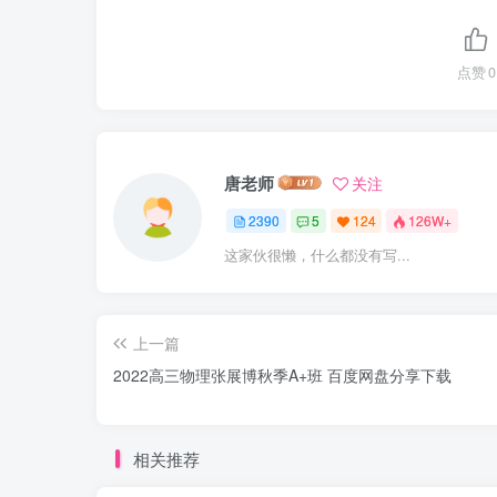
点赞
0
唐老师
关注
2390
5
124
126W+
这家伙很懒，什么都没有写...
上一篇
2022高三物理张展博秋季A+班 百度网盘分享下载
相关推荐