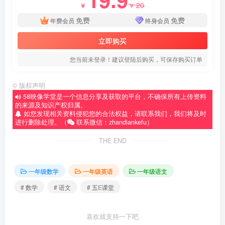
20
￥
￥
免费
免费
年费会员
终身会员
立即购买
您当前未登录！建议登陆后购买，可保存购买订单
©
版权声明
58映像学堂是一个信息分享及获取的平台，不确保所有上传资料
的来源及知识产权归属。
如您发现相关资料侵犯您的合法权益，请联系我们，我们将及时
进行删除处理。（
联系微信：zhandiankefu）
THE END
一年级数学
一年级英语
一年级语文
# 数学
# 语文
# 五E课堂
喜欢就支持一下吧