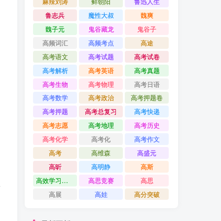
麻辣刘涛
鲜朝阳
鲁迅人生
鲁志兵
魔性大叔
魏爽
魏子元
鬼谷藏龙
鬼谷子
高频词汇
高频考点
高途
高考语文
高考试题
高考试卷
高考解析
高考英语
高考真题
高考生物
高考物理
高考日语
高考数学
高考政治
高考押题卷
高考押题
高考总复习
高考快递
高考志愿
高考地理
高考历史
高考化学
高考化
高考作文
高考
高维森
高盛元
高昕
高明静
高斯
高效学习方法课
高思竞赛
高思
质
高展
高娃
高分突破