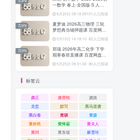
TOP4
一数学 春上·全国版·S 人教
版·A+ 百度网盘下载
6月20日 08:18:39
101人已阅读
夏梦迪 2026高三物理 三轮
TOP5
梦想典当铺押题课 百度网盘
下载
5月15日 14:18:10
82人已阅读
郑瑞 2026年高二化学 下学
TOP6
期寒春班直播课 百度网盘下
载
5月25日 09:31:30
80人已阅读
标签云
龚正
龚昱晗
龚政
龙坚
默写
黑马逆袭
黑白卷
黄骐
黄森
黄朴民
黄怿莜
黄夫人
黄冈
黄东坡
麻雪玲