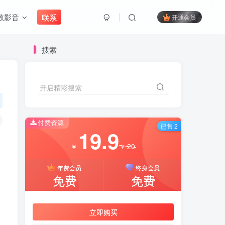
教影音
联系
开通会员
搜索
开启精彩搜索
付费资源
已售 2
19.9
20
￥
￥
年费会员
终身会员
免费
免费
立即购买