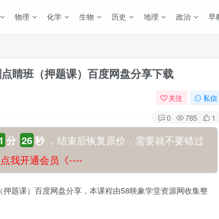
物理
化学
生物
历史
地理
政治
早
冲刺点睛班（押题课）百度网盘分享下载
关注
私信
0
785
1
1
分
25
秒
，结束后恢复原价，需要就不要错过
-》点我开通会员《----
班（押题课）百度网盘分享，本课程由58映象学堂资源网收集整