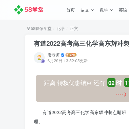
首页
语文
数学
英语
58映像学堂
化学
正文
有道2022高考高三化学高东辉
唐老师
6月29日 13:52:05更新
距离 特权优惠结束 还有
02
时
1
---
有道2022高考高三化学高东辉冲刺点睛
理。