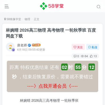
58映像学堂
物理
正文
林婉晴 2026高三物理 高考物理 一轮秋季班 百度
网盘下载
唐老师
关注
私信
4月18日 09:55:43更新
0
64
13
距离 特权优惠结束 还有
02
时
55
分
12
秒
，结束后恢复原价，需要就不要错过
----》点我开通会员《----
林婉晴 2026高三高考物理 一轮秋季班