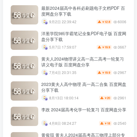
最新2024届高中各科必刷题电子文档PDF 百
度网盘分享下载
6006
9月2日 22:39:42
12.8
￥
洋葱学院9科学霸笔记全集PDF电子版 百度网
盘分享下载
3667
5月7日 17:59:07
19.9
￥
黄夫人2024物理讲义高一高二高考一轮复习
讲义电子版 百度网盘分享
2967
7月4日 20:31:35
19.9
￥
2023黄夫人高中物理 高一高二合集 百度网盘
分享下载
2961
8月13日 18:00:14
20
￥
李政 2024届高考化学一轮复习 百度网盘分享
2540
4月8日 08:24:27
18
￥
黄俊琨 黄夫人2024届高考高三物理上部分专