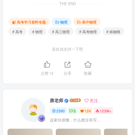
THE END
高考学习资料专题
物理
高中物理
# 高考
# 物理
# 高三物理
# 高考物理
# 林婉晴
喜欢就支持一下吧
点赞
13
分享
收藏
唐老师
关注
2390
5
124
123W+
这家伙很懒，什么都没有写...