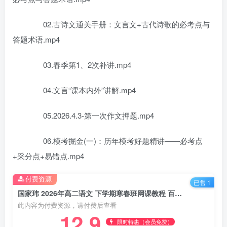
02.古诗文通关手册：文言文+古代诗歌的必考点与
答题术语.mp4
03.春季第1、2次补讲.mp4
04.文言“课本内外”讲解.mp4
05.2026.4.3-第一次作文押题.mp4
06.模考掘金(一)：历年模考好题精讲——必考点
+采分点+易错点.mp4
付费资源
已售 1
国家玮 2026年高二语文 下学期寒春班网课教程 百度网盘下载
此内容为付费资源，请付费后查看
12.9
限时特惠（会员免费）