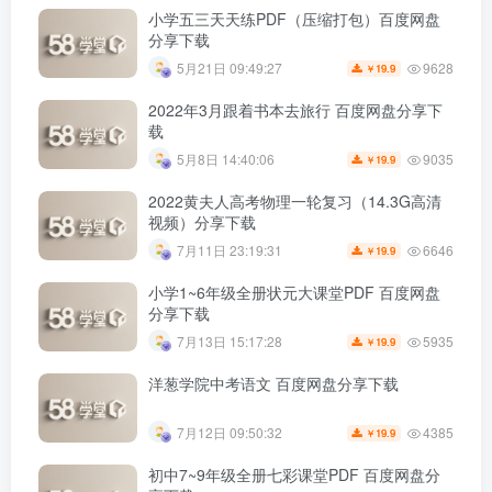
小学五三天天练PDF（压缩打包）百度网盘
分享下载
9628
5月21日 09:49:27
19.9
￥
2022年3月跟着书本去旅行 百度网盘分享下
载
9035
5月8日 14:40:06
19.9
￥
2022黄夫人高考物理一轮复习（14.3G高清
视频）分享下载
6646
7月11日 23:19:31
19.9
￥
小学1~6年级全册状元大课堂PDF 百度网盘
分享下载
5935
7月13日 15:17:28
19.9
￥
洋葱学院中考语文 百度网盘分享下载
4385
7月12日 09:50:32
19.9
￥
初中7~9年级全册七彩课堂PDF 百度网盘分