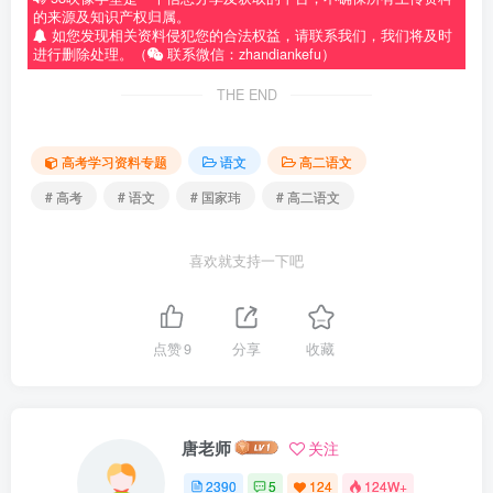
的来源及知识产权归属。
如您发现相关资料侵犯您的合法权益，请联系我们，我们将及时
进行删除处理。（
联系微信：zhandiankefu）
THE END
高考学习资料专题
语文
高二语文
# 高考
# 语文
# 国家玮
# 高二语文
喜欢就支持一下吧
点赞
9
分享
收藏
唐老师
关注
2390
5
124
124W+