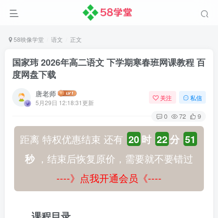
58映像学堂
语文
正文
国家玮 2026年高二语文 下学期寒春班网课教程 百
度网盘下载
唐老师
关注
私信
5月29日 12:18:31更新
0
72
9
距离 特权优惠结束 还有
20
时
22
分
50
秒
，结束后恢复原价，需要就不要错过
----》点我开通会员《----
课程目录