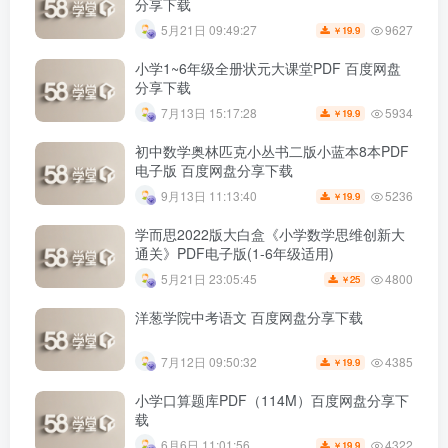
分享下载
9627
5月21日 09:49:27
19.9
￥
小学1~6年级全册状元大课堂PDF 百度网盘
分享下载
5934
7月13日 15:17:28
19.9
￥
初中数学奥林匹克小丛书二版小蓝本8本PDF
电子版 百度网盘分享下载
5236
9月13日 11:13:40
19.9
￥
学而思2022版大白盒《小学数学思维创新大
通关》PDF电子版(1-6年级适用)
4800
5月21日 23:05:45
25
￥
洋葱学院中考语文 百度网盘分享下载
4385
7月12日 09:50:32
19.9
￥
小学口算题库PDF（114M）百度网盘分享下
载
4322
6月6日 11:01:56
19.9
￥