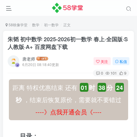
58映像学堂
数学
初一数学
正文
朱韬 初中数学 2025-2026初一数学 春上·全国版·S
人教版·A+ 百度网盘下载
唐老师
关注
私信
6月20日 08:18:40更新
0
101
9
距离 特权优惠结束 还有
01
时
38
分
24
秒
，结束后恢复原价，需要就不要错过
----》点我开通会员《----
目录：