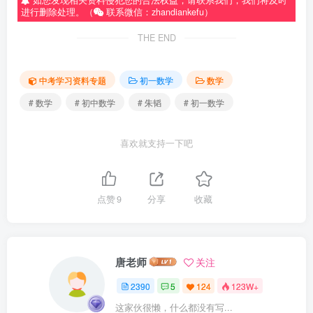
如您发现相关资料侵犯您的合法权益，请联系我们，我们将及时
进行删除处理。（
联系微信：zhandiankefu）
THE END
中考学习资料专题
初一数学
数学
# 数学
# 初中数学
# 朱韬
# 初一数学
喜欢就支持一下吧
点赞
9
分享
收藏
唐老师
关注
2390
5
124
123W+
这家伙很懒，什么都没有写...