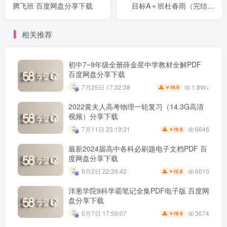
腾飞班 百度网盘分享下载
目标A＋班杜春雨（完结）
（2.87G高清视频）百度网
盘分享下载
相关推荐
初中7~9年级全册薛金星中学教材全解PDF
百度网盘分享下载
1.8W+
7月25日 17:32:38
19.9
￥
2022黄夫人高考物理一轮复习（14.3G高清
视频）分享下载
6646
7月11日 23:19:31
19.9
￥
最新2024届高中各科必刷题电子文档PDF 百
度网盘分享下载
6010
9月2日 22:39:42
12.8
￥
洋葱学院9科学霸笔记全集PDF电子版 百度网
盘分享下载
3674
5月7日 17:59:07
19.9
￥