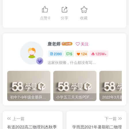
点赞
0
分享
收藏
唐老师
关注
2390
5
124
125W+
这家伙很懒，什么都没有写...
初中7~9年级全册薛金星中学教材全解PDF 百度网盘分享下载
小学五三天天练PDF（压缩打包）百度网盘分享下载
上一篇
下一篇
有道2022高三物理刘杰秋季
学而思2021年暑期初二物理