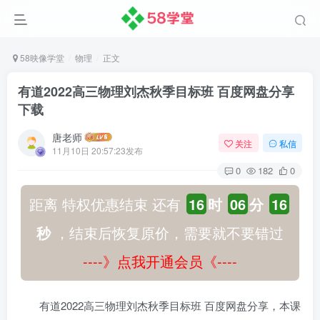
58映像学堂
物理
正文
有道2022高三物理刘杰秋季目标班 百度网盘分享
下载
唐老师
关注
私信
11月10日 20:57:23发布
0
182
0
距离 特权优惠结束 还有
16
时
06
分
16
秒
，结束后恢复原价，需要就不要错过
----》点我开通会员《----
有道2022高三物理刘杰秋季目标班 百度网盘分享，本课