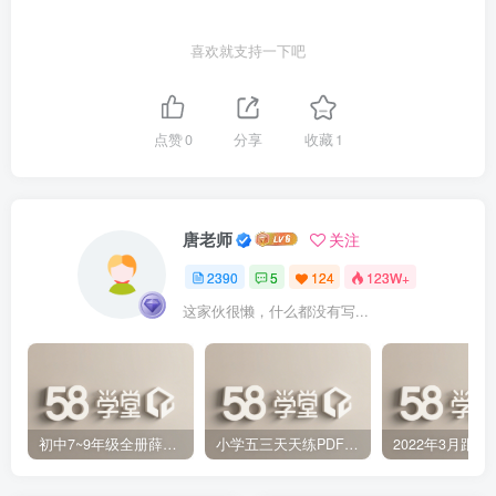
喜欢就支持一下吧
点赞
0
分享
收藏
1
唐老师
关注
2390
5
124
123W+
这家伙很懒，什么都没有写...
初中7~9年级全册薛金星中学教材全解PDF 百度网盘分享下载
小学五三天天练PDF（压缩打包）百度网盘分享下载