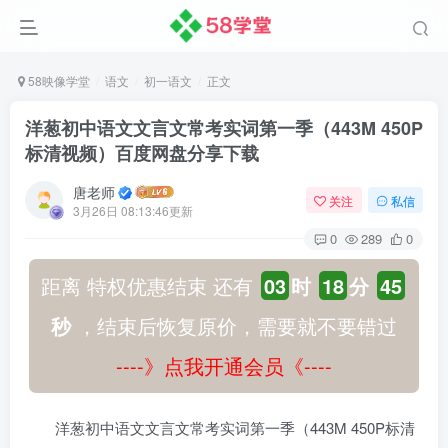
58映像学堂
语文
初一语文
正文
洋葱初中语文文言文常考实词第一季（443M 450P
标清视频）百度网盘分享下载
唐老师
关注
私信
3月26日 08:13:46更新
0
289
0
距离 特权优惠结束 还有
03
时
18
分
44
秒
，结束后恢复原价，需要就不要错过
----》点我开通会员《----
洋葱初中语文文言文常考实词第一季（443M 450P标清