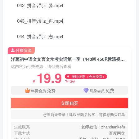
042_拼音y到z_缘.mp4
043_拼音y到z_再.mp4
044_拼音y到z_志.mp4
付费资源
洋葱初中语文文言文常考实词第一季（443M 450P标清视频）百度网盘分享下载
此内容为付费资源，请付费后查看
19.9
限时特惠（会员免费）
30
￥
￥
免费
免费
年费会员
终身会员
立即购买
您当前未登录！建议登陆后购买，可保存购买订单
失效联系
老师微信：zhandiankefu
下载方式
百度网盘