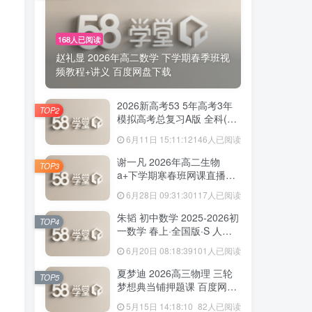
168人已阅读
赵礼显 2026年高二数学 下学期春季班视
频教程+讲义 百度网盘下载
2026新高考53 5年高考3年
TOP2
模拟高考总复习A版 全科(无
史政)百度网盘下载
6月11日 15:11:12
146人已阅读
谢一凡 2026年高二生物
TOP3
a+下学期寒春班网课直播教
程 百度网盘下载
6月28日 09:31:30
117人已阅读
朱韬 初中数学 2025-2026初
TOP4
一数学 春上·全国版·S 人教
版·A+ 百度网盘下载
6月20日 08:18:39
101人已阅读
夏梦迪 2026高三物理 三轮
TOP5
梦想典当铺押题课 百度网盘
下载
5月15日 14:18:10
82人已阅读