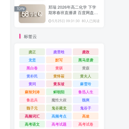
郑瑞 2026年高二化学 下学
TOP6
期寒春班直播课 百度网盘下
载
5月25日 09:31:30
80人已阅读
标签云
龚正
龚昱晗
龚政
龙坚
默写
黑马逆袭
黑白卷
黄骐
黄森
黄朴民
黄怿莜
黄夫人
黄冈
黄东坡
麻雪玲
麻辣刘涛
鲜朝阳
鲁迅人生
鲁志兵
魔性大叔
魏爽
魏子元
鬼谷藏龙
鬼谷子
高频词汇
高频考点
高途
高考语文
高考试题
高考试卷