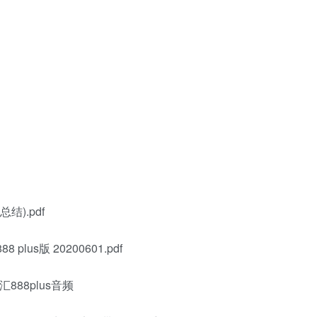
).pdf
plus版 20200601.pdf
888plus音频