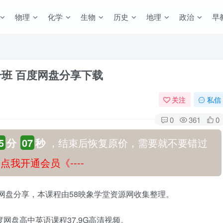
物理
化学
生物
历史
地理
政治
早
升班 百度网盘分享下载
关注
私信
0
361
0
5
分
06
秒
，结束后恢复原价，需要就不要错过
-》点我开通会员《----
度网盘分享，本课程由58映象学堂资源网收集整理。
网盘高中英语课程37.9G高清视频。