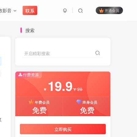
教影音
联系
开通会员
搜索
开启精彩搜索
付费资源
19.9
20
￥
￥
年费会员
终身会员
免费
免费
收
立即购买