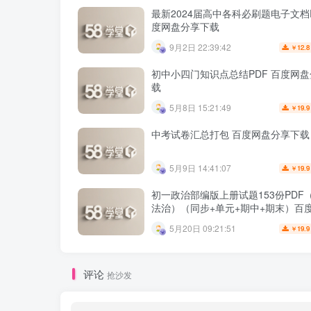
最新2024届高中各科必刷题电子文档P
度网盘分享下载
9月2日 22:39:42
12.8
￥
初中小四门知识点总结PDF 百度网
载
5月8日 15:21:49
19.9
￥
中考试卷汇总打包 百度网盘分享下载
5月9日 14:41:07
19.9
￥
初一政治部编版上册试题153份PDF
法治）（同步+单元+期中+期末）百
享下载
5月20日 09:21:51
19.9
￥
评论
抢沙发