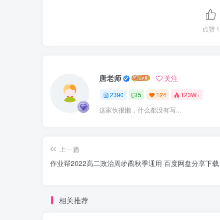
点赞
1
唐老师
关注
2390
5
124
123W+
这家伙很懒，什么都没有写...
上一篇
作业帮2022高二政治周峤矞秋季通用 百度网盘分享下载
相关推荐