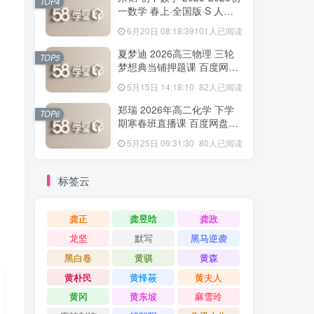
TOP4
一数学 春上·全国版·S 人教
版·A+ 百度网盘下载
6月20日 08:18:39
101人已阅读
夏梦迪 2026高三物理 三轮
TOP5
梦想典当铺押题课 百度网盘
下载
5月15日 14:18:10
82人已阅读
郑瑞 2026年高二化学 下学
TOP6
期寒春班直播课 百度网盘下
载
5月25日 09:31:30
80人已阅读
标签云
龚正
龚昱晗
龚政
龙坚
默写
黑马逆袭
黑白卷
黄骐
黄森
黄朴民
黄怿莜
黄夫人
黄冈
黄东坡
麻雪玲