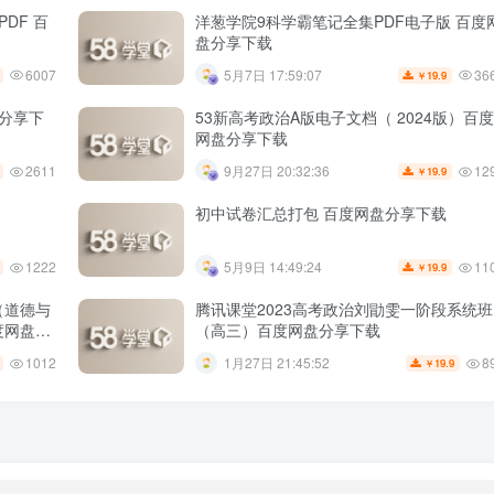
DF 百
洋葱学院9科学霸笔记全集PDF电子版 百度
盘分享下载
6007
36
5月7日 17:59:07
19.9
￥
盘分享下
53新高考政治A版电子文档（ 2024版）百度
网盘分享下载
2611
12
9月27日 20:32:36
19.9
￥
初中试卷汇总打包 百度网盘分享下载
1222
11
5月9日 14:49:24
19.9
￥
（道德与
腾讯课堂2023高考政治刘勖雯一阶段系统班
度网盘分
（高三）百度网盘分享下载
1012
8
1月27日 21:45:52
19.9
￥