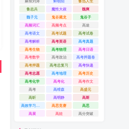
麻辣刘涛
鲜朝阳
鲁迅人生
鲁志兵
魔性大叔
魏爽
魏子元
鬼谷藏龙
鬼谷子
高频词汇
高频考点
高途
高考语文
高考试题
高考试卷
高考解析
高考英语
高考真题
高考生物
高考物理
高考日语
高考数学
高考政治
高考押题卷
高考押题
高考总复习
高考快递
高考志愿
高考地理
高考历史
高考化学
高考化
高考作文
高考
高维森
高盛元
高昕
高明静
高斯
高效学习方法课
高思竞赛
高思
高展
高娃
高分突破