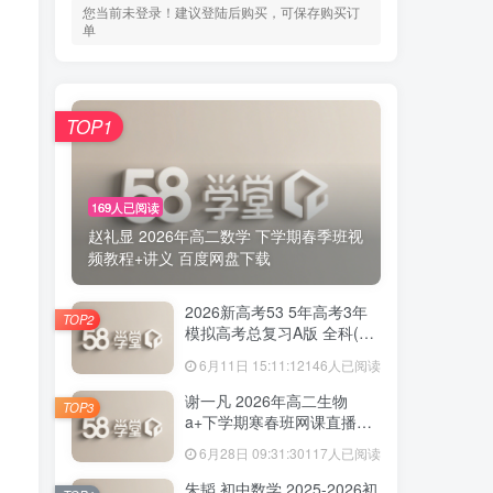
您当前未登录！建议登陆后购买，可保存购买订
单
TOP1
169人已阅读
赵礼显 2026年高二数学 下学期春季班视
频教程+讲义 百度网盘下载
2026新高考53 5年高考3年
TOP2
模拟高考总复习A版 全科(无
史政)百度网盘下载
6月11日 15:11:12
146人已阅读
谢一凡 2026年高二生物
TOP3
a+下学期寒春班网课直播教
程 百度网盘下载
6月28日 09:31:30
117人已阅读
朱韬 初中数学 2025-2026初