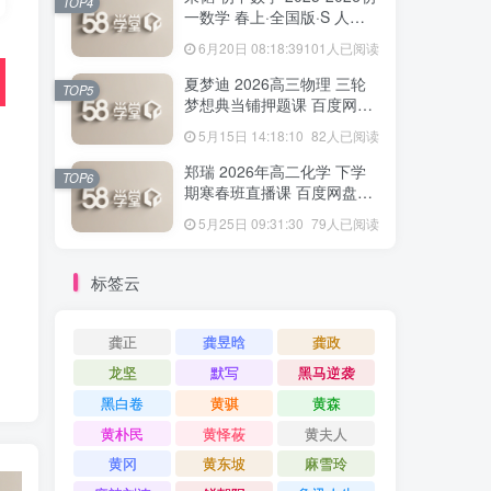
TOP4
一数学 春上·全国版·S 人教
版·A+ 百度网盘下载
6月20日 08:18:39
101人已阅读
夏梦迪 2026高三物理 三轮
TOP5
梦想典当铺押题课 百度网盘
下载
5月15日 14:18:10
82人已阅读
郑瑞 2026年高二化学 下学
TOP6
期寒春班直播课 百度网盘下
载
5月25日 09:31:30
79人已阅读
标签云
龚正
龚昱晗
龚政
龙坚
默写
黑马逆袭
黑白卷
黄骐
黄森
黄朴民
黄怿莜
黄夫人
黄冈
黄东坡
麻雪玲