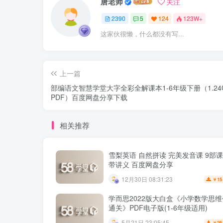
唐老师
关注
2390
5
124
123W+
这家伙很懒，什么都没有写...
上一篇
部编语文智慧学堂大字全彩全解课本1-6年级下册（1.24
PDF）百度网盘分享下载
相关推荐
雪梨英语 自然拼读 完美发音课 9部
带讲义 百度网盘分享
12月30日 08:31:23
15
￥
学而思2022版大白盒《小学数学思
通关》PDF电子版(1-6年级适用)
5月21日 23:05:45
25
￥