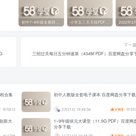
初中7~9年级全册薛金星中学教材全解PDF 百度网盘分享下载
小学五三天天练PDF（压缩打包）百度网盘分享下载
下一
G
三招过关每日五分钟速算（434M PDF）百度网盘分享
课程合集
初中人教版全套电子课本 百度网盘分享下载
5612
55
2月21日 19:49:36
19.9
￥
维创新大
1~9年级状元大课堂（11.9G PDF）百度网
分享下载
4796
33
11月11日 19:45:20
19.9
￥