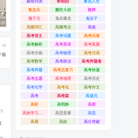
麻辣刘涛
鲜朝阳
鲁迅人生
鲁志兵
魔性大叔
魏爽
魏子元
鬼谷藏龙
鬼谷子
2022年3月跟着书本去旅行 百度网盘分享下载
启蒙英语儿歌Super Simple Songs（1-3共44个视频）百度网盘分享下载
英语启蒙教学趣味动画《WowEnglish》1~8季全 百度网盘分享下载
高频词汇
高频考点
高途
高考语文
高考试题
高考试卷
高考解析
高考英语
高考真题
篇
高考生物
高考物理
高考日语
下载
高考数学
高考政治
高考押题卷
高考押题
高考总复习
高考快递
高考志愿
高考地理
高考历史
高考化学
高考化
高考作文
高考
高维森
高盛元
高昕
高明静
高斯
73
高效学习方法课
高思竞赛
高思
高展
高娃
高分突破
盘
36