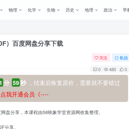
物理
化学
生物
历史
地理
政治
早
PDF）百度网盘分享下载
关注
私信
0
480
0
1
分
58
秒
，结束后恢复原价，需要就不要错过
-》点我开通会员《----
百度网盘分享，本课程由58映象学堂资源网收集整理。
DF分享。