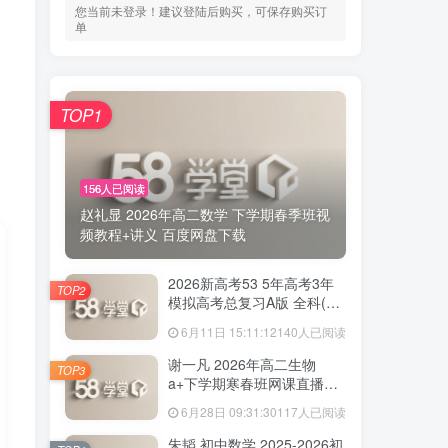
您当前未登录！建议登陆后购买，可保存购买订
单
TOP1
156人已阅读
赵礼显 2026年高二数学 下学期春季班视
频教程+讲义 百度网盘下载
2026新高考53 5年高考3年
TOP2
模拟高考总复习A版 全科(无
史政)百度网盘下载
6月11日 15:11:12
140人已阅读
谢一凡 2026年高二生物
TOP3
a+下学期寒春班网课直播教
程 百度网盘下载
6月28日 09:31:30
117人已阅读
朱韬 初中数学 2025-2026初