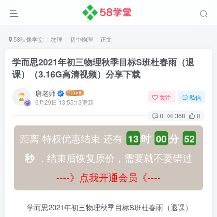
58映像学堂
物理
初中物理
正文
学而思2021年初三物理秋季目标S班杜春雨（退
课）（3.16G高清视频）分享下载
唐老师
关注
私信
6月29日 13:55:13更新
0
368
0
距离 特权优惠结束 还有
13
时
00
分
52
秒
，结束后恢复原价，需要就不要错过
----》点我开通会员《----
学而思2021年初三物理秋季目标S班杜春雨（退课）