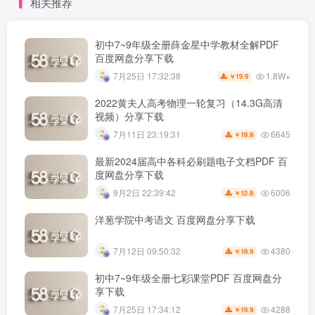
相关推荐
初中7~9年级全册薛金星中学教材全解PDF
百度网盘分享下载
1.8W+
7月25日 17:32:38
19.9
￥
2022黄夫人高考物理一轮复习（14.3G高清
视频）分享下载
6645
7月11日 23:19:31
19.9
￥
最新2024届高中各科必刷题电子文档PDF 百
度网盘分享下载
6006
9月2日 22:39:42
12.8
￥
洋葱学院中考语文 百度网盘分享下载
4380
7月12日 09:50:32
19.9
￥
初中7~9年级全册七彩课堂PDF 百度网盘分
享下载
4288
7月25日 17:34:12
19.9
￥