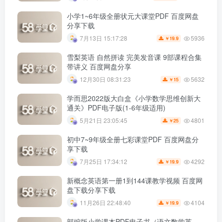
小学1~6年级全册状元大课堂PDF 百度网盘
分享下载
5936
7月13日 15:17:28
19.9
￥
雪梨英语 自然拼读 完美发音课 9部课程合集
带讲义 百度网盘分享
5632
12月30日 08:31:23
15
￥
学而思2022版大白盒《小学数学思维创新大
通关》PDF电子版(1-6年级适用)
4801
5月21日 23:05:45
25
￥
初中7~9年级全册七彩课堂PDF 百度网盘分
享下载
4292
7月25日 17:34:12
19.9
￥
新概念英语第一册1到144课教学视频 百度网
盘下载分享下载
4104
11月26日 22:48:40
19.9
￥
部编版小学课本PDF电子书（语文数学英