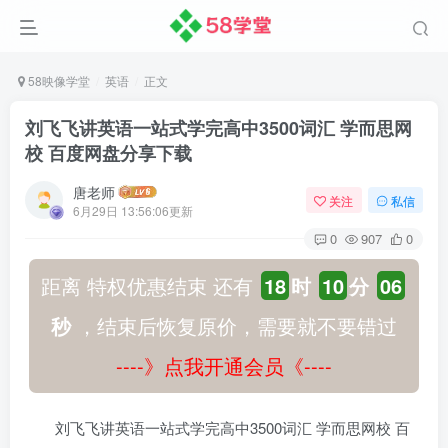
58映像学堂
英语
正文
刘飞飞讲英语一站式学完高中3500词汇 学而思网
校 百度网盘分享下载
唐老师
关注
私信
6月29日 13:56:06更新
0
907
0
距离 特权优惠结束 还有
18
时
10
分
06
秒
，结束后恢复原价，需要就不要错过
----》点我开通会员《----
刘飞飞讲英语一站式学完高中3500词汇 学而思网校 百