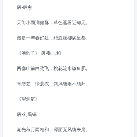
唐•韩愈
天街小雨润如酥，草色遥看近却无。
最是一年春好处，绝胜烟柳满皇都。
《渔歌子》 唐•张志和
西塞山前白鹭飞，桃花流水鳜鱼肥。
青箬笠，绿蓑衣，斜风细雨不须归。
《望洞庭》
唐•刘禹锡
湖光秋月两相和，潭面无风镜未磨。