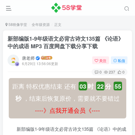
58映像学堂
全年级资源
正文
新部编版1-9年级语文必背古诗文135篇 《论语》
中的成语 MP3 百度网盘下载分享下载
唐老师
关注
私信
6月29日 13:56:06更新
0
237
0
距离 特权优惠结束 还有
03
时
22
分
54
秒
，结束后恢复原价，需要就不要错过
----》点我开通会员《----
新部编版1-9年级语文必背古诗文135篇 《论语》中的成