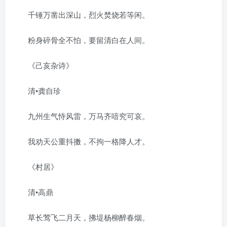
千锤万凿出深山，烈火焚烧若等闲。
粉身碎骨全不怕，要留清白在人间。
《己亥杂诗》
清•龚自珍
九州生气恃风雷，万马齐喑究可哀。
我劝天公重抖擞，不拘一格降人才。
《村居》
清•高鼎
草长莺飞二月天，拂堤杨柳醉春烟。