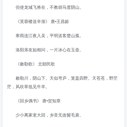
但使龙城飞将在，不教胡马度阴山。
《芙蓉楼送辛渐》 唐•王昌龄
寒雨连江夜入吴，平明送客楚山孤。
洛阳亲友如相问，一片冰心在玉壶。
《敕勒歌》 北朝民歌
敕勒川，阴山下。天似穹庐，笼盖四野。天苍苍，野茫
茫，风吹草低见牛羊。
《回乡偶书》 唐•贺知章
少小离家老大回，乡音无改鬓毛衰。