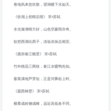
卷地风来忽吹散，望湖楼下水如天。
《饮湖上初晴后雨》 宋•苏轼
水光潋滟晴方好，山色空蒙雨亦奇。
欲把西湖比西子，淡妆浓抹总相宜。
《惠崇春江晓景》 宋•苏轼
竹外桃花三两枝，春江水暖鸭先知。
蒌蒿满地芦芽短，正是河豚欲上时。
《题西林壁》 宋•苏轼
横看成岭侧成峰，远近高低各不同。