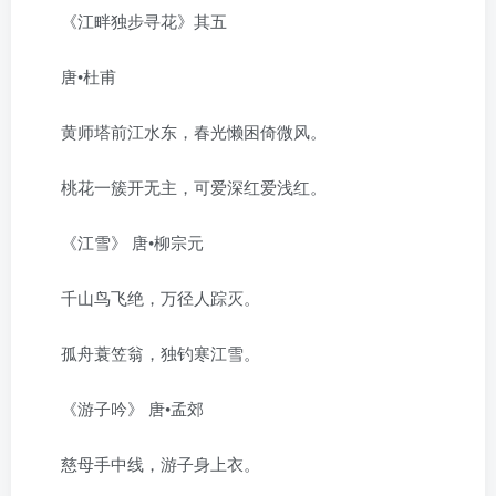
《江畔独步寻花》其五
唐•杜甫
黄师塔前江水东，春光懒困倚微风。
桃花一簇开无主，可爱深红爱浅红。
《江雪》 唐•柳宗元
千山鸟飞绝，万径人踪灭。
孤舟蓑笠翁，独钓寒江雪。
《游子吟》 唐•孟郊
慈母手中线，游子身上衣。