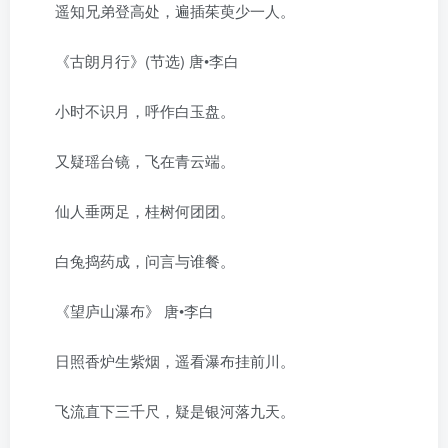
遥知兄弟登高处，遍插茱萸少一人。
《古朗月行》(节选) 唐•李白
小时不识月，呼作白玉盘。
又疑瑶台镜，飞在青云端。
仙人垂两足，桂树何团团。
白兔捣药成，问言与谁餐。
《望庐山瀑布》 唐•李白
日照香炉生紫烟，遥看瀑布挂前川。
飞流直下三千尺，疑是银河落九天。