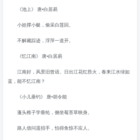
《池上》 唐•白居易
小娃撑小艇，偷采白莲回。
不解藏踪迹，浮萍一道开。
《忆江南》 唐•白居易
江南好，风景旧曾谙。日出江花红胜火，春来江水绿如
蓝，能不忆江南？
《小儿垂钓》 唐•胡令能
蓬头稚子学垂纶，侧坐莓苔草映身。
路人借问遥招手，怕得鱼惊不应人。