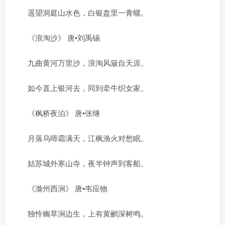
遥望洞庭山水色，白银盘里一青螺。
《浪淘沙》 唐•刘禹锡
九曲黄河万里沙，浪淘风簸自天涯。
如今直上银河去，同到牵牛织女家。
《枫桥夜泊》 唐•张继
月落乌啼霜满天，江枫渔火对愁眠。
姑苏城外寒山寺，夜半钟声到客船。
《滁州西涧》 唐•韦应物
独怜幽草涧边生，上有黄鹂深树鸣。