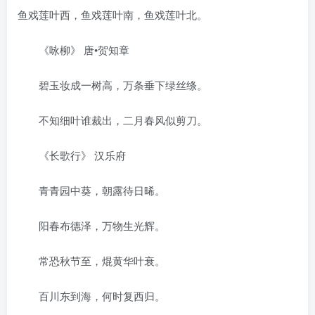
鱼戏莲叶西，鱼戏莲叶南，鱼戏莲叶北。
《咏柳》 唐•贺知章
碧玉妆成一树高，万条垂下绿丝绦。
不知细叶谁裁出，二月春风似剪刀。
《长歌行》 汉乐府
青青园中葵，朝露待日晞。
阳春布德泽，万物生光辉。
常恐秋节至，焜黄华叶衰。
百川东到海，何时复西归。