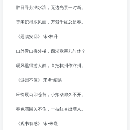
胜日寻芳泗水滨，无边光景一时新。
等闲识得东风面，万紫千红总是春。
《题临安邸》 宋•林升
山外青山楼外楼，西湖歌舞几时休？
暖风熏得游人醉，直把杭州作汴州。
《游园不值》 宋•叶绍翁
应怜屐齿印苍苔，小扣柴扉久不开。
春色满园关不住，一枝红杏出墙来。
《观书有感》 宋•朱熹