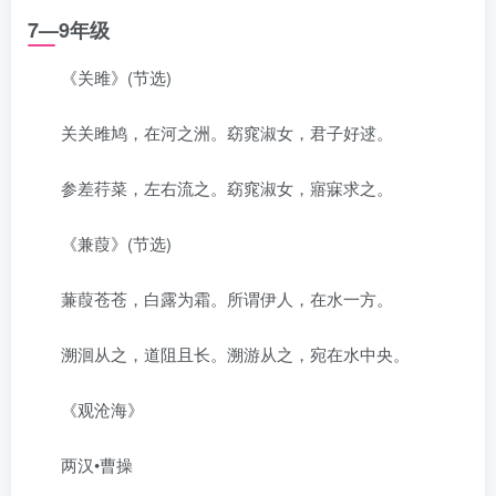
7—9年级
《关雎》(节选)
关关雎鸠，在河之洲。窈窕淑女，君子好逑。
参差荇菜，左右流之。窈窕淑女，寤寐求之。
《兼葭》(节选)
蒹葭苍苍，白露为霜。所谓伊人，在水一方。
溯洄从之，道阻且长。溯游从之，宛在水中央。
《观沧海》
两汉•曹操