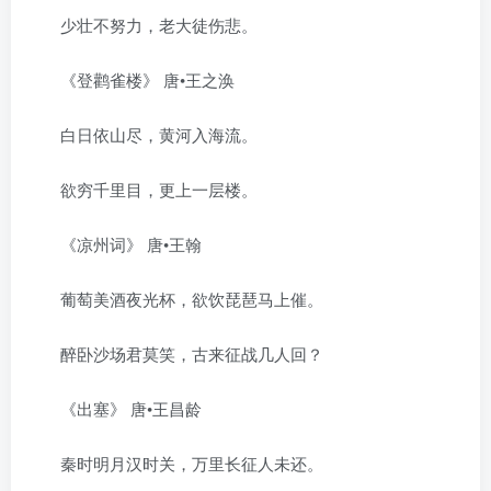
少壮不努力，老大徒伤悲。
《登鹳雀楼》 唐•王之涣
白日依山尽，黄河入海流。
欲穷千里目，更上一层楼。
《凉州词》 唐•王翰
葡萄美酒夜光杯，欲饮琵琶马上催。
醉卧沙场君莫笑，古来征战几人回？
《出塞》 唐•王昌龄
秦时明月汉时关，万里长征人未还。