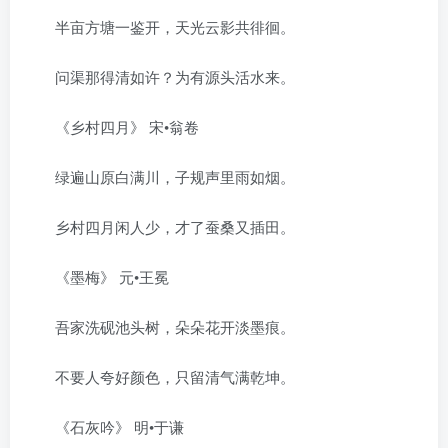
半亩方塘一鉴开，天光云影共徘徊。
问渠那得清如许？为有源头活水来。
《乡村四月》 宋•翁卷
绿遍山原白满川，子规声里雨如烟。
乡村四月闲人少，才了蚕桑又插田。
《墨梅》 元•王冕
吾家洗砚池头树，朵朵花开淡墨痕。
不要人夸好颜色，只留清气满乾坤。
《石灰吟》 明•于谦