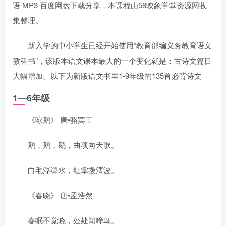
语 MP3 百度网盘下载分享，本课程由58映象学堂资源网收
集整理。
新入学的中小学生已经开始使用“教育部编义务教育语文
教科书”，该版本语文课本最大的一个变化就是：古诗文篇目
大幅增加。以下为新版语文书里1-9年级的135首必背诗文
1—6年级
《咏鹅》 唐•骆宾王
鹅，鹅，鹅，曲项向天歌。
白毛浮绿水，红掌拨清波。
《春晓》 唐•孟浩然
春眠不觉晓，处处闻啼鸟。