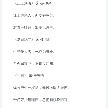
《江上渔者》 宋•范仲淹
江上往来人，但爱鲈鱼美。
君看一叶舟，出没风波里。
《夏日绝句》 宋•李清照
生当作人杰，死亦为鬼雄。
至今思项羽，不肯过江东。
《元日》 宋•王安石
爆竹声中一岁除，春风送暖入屠苏。
千门万户曈曈日，总把新桃换旧符。