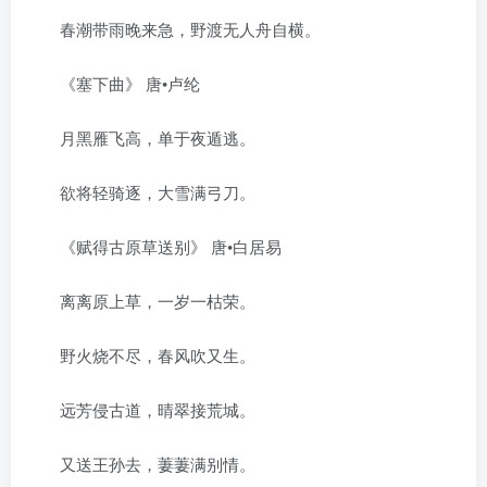
春潮带雨晚来急，野渡无人舟自横。
《塞下曲》 唐•卢纶
月黑雁飞高，单于夜遁逃。
欲将轻骑逐，大雪满弓刀。
《赋得古原草送别》 唐•白居易
离离原上草，一岁一枯荣。
野火烧不尽，春风吹又生。
远芳侵古道，晴翠接荒城。
又送王孙去，萋萋满别情。