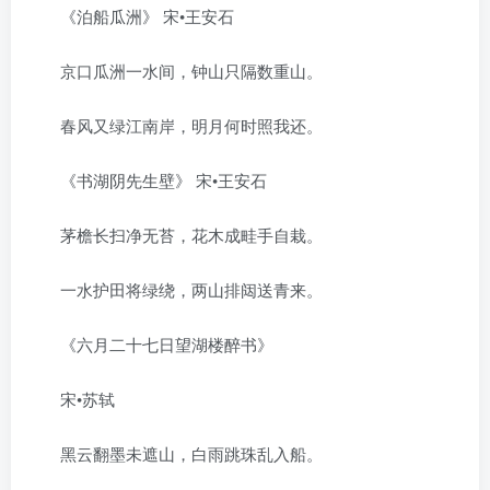
《泊船瓜洲》 宋•王安石
京口瓜洲一水间，钟山只隔数重山。
春风又绿江南岸，明月何时照我还。
《书湖阴先生壁》 宋•王安石
茅檐长扫净无苔，花木成畦手自栽。
一水护田将绿绕，两山排闼送青来。
《六月二十七日望湖楼醉书》
宋•苏轼
黑云翻墨未遮山，白雨跳珠乱入船。