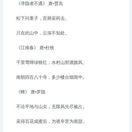
《寻隐者不遇》 唐•贾岛
松下问童子，言师采药去。
只在此山中，云深不知处。
《江南春》 唐•杜牧
千里莺啼绿映红，水村山郭酒旗风。
南朝四百八十寺，多少楼台烟雨中。
《蜂》 唐•罗隐
不论平地与山尖，无限风光尽被占。
采得百花成蜜后，为谁辛苦为谁甜。