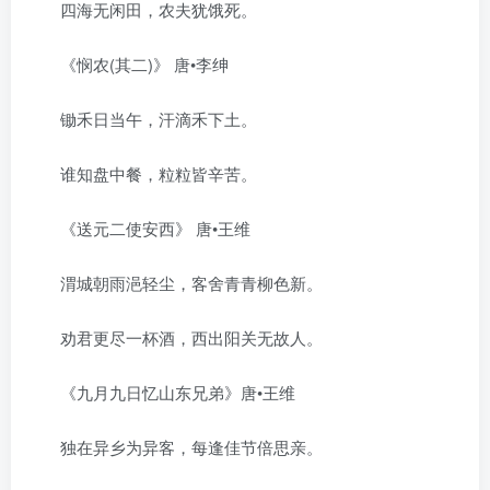
四海无闲田，农夫犹饿死。
《悯农(其二)》 唐•李绅
锄禾日当午，汗滴禾下土。
谁知盘中餐，粒粒皆辛苦。
《送元二使安西》 唐•王维
渭城朝雨浥轻尘，客舍青青柳色新。
劝君更尽一杯酒，西出阳关无故人。
《九月九日忆山东兄弟》唐•王维
独在异乡为异客，每逢佳节倍思亲。