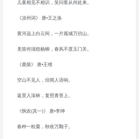
儿童相见不相识，笑问客从何处来。
《凉州词》 唐•王之涣
黄河远上白云间，一片孤城万仞山。
羌笛何须怨杨柳，春风不度玉门关。
《鹿柴》 唐•王维
空山不见人，但闻人语响。
返景入深林，复照青苔上。
《悯农(其一)》 唐•李绅
春种一粒粟，秋收万颗子。