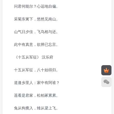
问君何能尔？心远地自偏。
采菊东篱下，悠然见南山。
山气日夕佳，飞鸟相与还。
此中有真意，欲辨已忘言。
《十五从军征》 汉乐府
十五从军征，八十始得归。
道逢乡里人：家中有阿谁？
遥看是君家，松柏冢累累。
兔从狗窦入，雉从梁上飞。