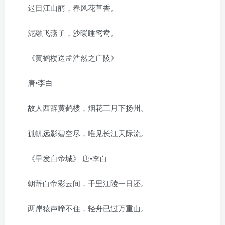
迟日江山丽，春风花草香。
泥融飞燕子，沙暖睡鸳鸯。
《黄鹤楼送孟浩然之广陵》
唐•李白
故人西辞黄鹤楼，烟花三月下扬州。
孤帆远影碧空尽，唯见长江天际流。
《早发白帝城》 唐•李白
朝辞白帝彩云间，千里江陵一日还。
两岸猿声啼不住，轻舟已过万重山。