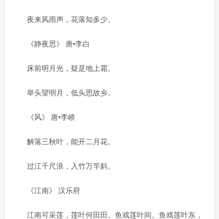
夜来风雨声，花落知多少。
《静夜思》 唐•李白
床前明月光，疑是地上霜。
举头望明月，低头思故乡。
《风》 唐•李峤
解落三秋叶，能开二月花。
过江千尺浪，入竹万竿斜。
《江南》 汉乐府
江南可采莲，莲叶何田田。鱼戏莲叶间。鱼戏莲叶东，