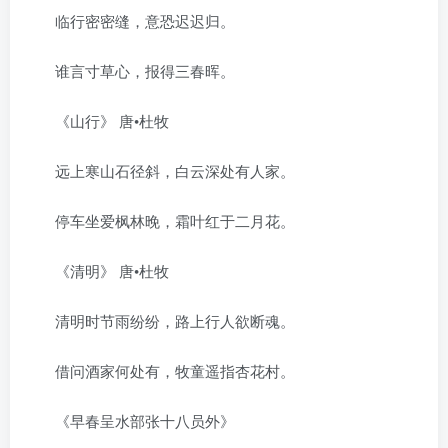
临行密密缝，意恐迟迟归。
谁言寸草心，报得三春晖。
《山行》 唐•杜牧
远上寒山石径斜，白云深处有人家。
停车坐爱枫林晚，霜叶红于二月花。
《清明》 唐•杜牧
清明时节雨纷纷，路上行人欲断魂。
借问酒家何处有，牧童遥指杏花村。
《早春呈水部张十八员外》