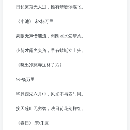
日长篱落无人过，惟有蜻蜓蛱蝶飞。
《小池》 宋•杨万里
泉眼无声惜细流，树阴照水爱晴柔。
小荷才露尖尖角，早有蜻蜓立上头。
《晓出净慈寺送林子方》
宋•杨万里
毕竟西湖六月中，风光不与四时同。
接天莲叶无穷碧，映日荷花别样红。
《春日》 宋•朱熹