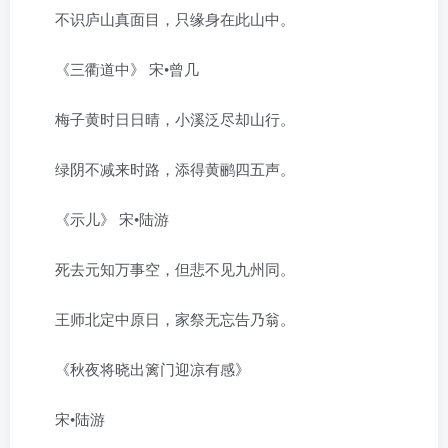
不识庐山真面目，只缘身在此山中。
《三衢道中》 宋•曾几
梅子黄时日日晴，小溪泛尽却山行。
绿阴不减来时路，添得黄鹂四五声。
《示儿》 宋•陆游
死去元知万事空，但悲不见九州同。
王师北定中原日，家祭无忘告乃翁。
《秋夜将晓出篱门迎凉有感》
宋•陆游