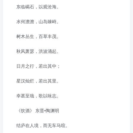
东临碣石，以观沧海。
水何澹澹，山岛竦峙。
树木丛生，百草丰茂。
秋风萧瑟，洪波涌起。
日月之行，若出其中；
星汉灿烂，若出其里。
幸甚至哉，歌以咏志。
《饮酒》 东晋•陶渊明
结庐在人境，而无车马喧。