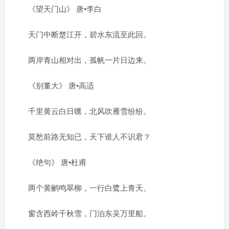
《望天门山》 唐•李白
天门中断楚江开，碧水东流至此回。
两岸青山相对出，孤帆一片日边来。
《别董大》 唐•高适
千里黄云白日曛，北风吹雁雪纷纷。
莫愁前路无知已，天下谁人不识君？
《绝句》 唐•杜甫
两个黄鹂鸣翠柳，一行白鹭上青天。
窗含西岭千秋雪，门泊东吴万里船。