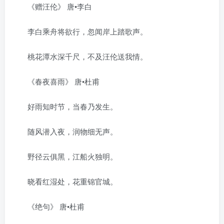
《赠汪伦》 唐•李白
李白乘舟将欲行，忽闻岸上踏歌声。
桃花潭水深千尺，不及汪伦送我情。
《春夜喜雨》 唐•杜甫
好雨知时节，当春乃发生。
随风潜入夜，润物细无声。
野径云俱黑，江船火独明。
晓看红湿处，花重锦官城。
《绝句》 唐•杜甫