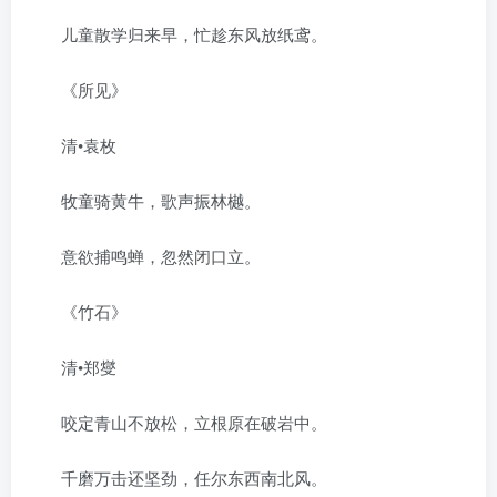
儿童散学归来早，忙趁东风放纸鸢。
《所见》
清•袁枚
牧童骑黄牛，歌声振林樾。
意欲捕鸣蝉，忽然闭口立。
《竹石》
清•郑燮
咬定青山不放松，立根原在破岩中。
千磨万击还坚劲，任尔东西南北风。