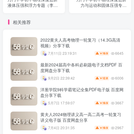
液体压强和浮力专题（李邦
力与运动和固体压强专题
彦超清打包）百度网盘分享
（李邦彦超清打包）百度网
下载
盘分享下载
相关推荐
2022黄夫人高考物理一轮复习（14.3G高清
视频）分享下载
6645
7月11日 23:19:31
19.9
￥
最新2024届高中各科必刷题电子文档PDF 百
度网盘分享下载
6006
9月2日 22:39:42
12.8
￥
洋葱学院9科学霸笔记全集PDF电子版 百度网
盘分享下载
3667
5月7日 17:59:07
19.9
￥
黄夫人2024物理讲义高一高二高考一轮复习
讲义电子版 百度网盘分享
2967
7月4日 20:31:35
19.9
￥