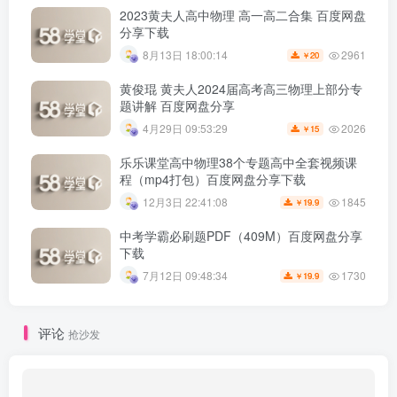
2023黄夫人高中物理 高一高二合集 百度网盘
分享下载
2961
8月13日 18:00:14
20
￥
黄俊琨 黄夫人2024届高考高三物理上部分专
题讲解 百度网盘分享
2026
4月29日 09:53:29
15
￥
乐乐课堂高中物理38个专题高中全套视频课
程（mp4打包）百度网盘分享下载
1845
12月3日 22:41:08
19.9
￥
中考学霸必刷题PDF（409M）百度网盘分享
下载
1730
7月12日 09:48:34
19.9
￥
评论
抢沙发