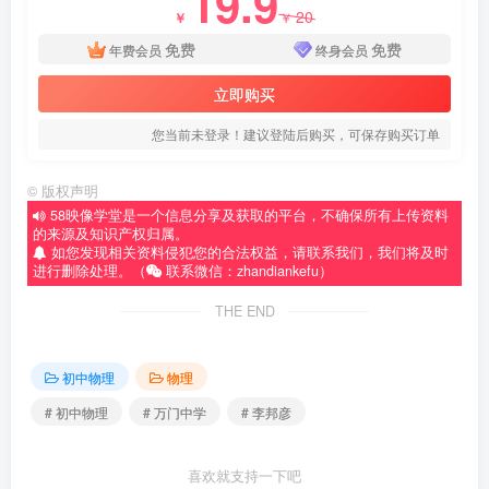
19.9
20
￥
￥
免费
免费
年费会员
终身会员
立即购买
您当前未登录！建议登陆后购买，可保存购买订单
©
版权声明
58映像学堂是一个信息分享及获取的平台，不确保所有上传资料
的来源及知识产权归属。
如您发现相关资料侵犯您的合法权益，请联系我们，我们将及时
进行删除处理。（
联系微信：zhandiankefu）
THE END
初中物理
物理
# 初中物理
# 万门中学
# 李邦彦
喜欢就支持一下吧