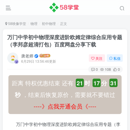
58映像学堂
物理
初中物理
正文
万门中学初中物理深度进阶欧姆定律综合应用专题
（李邦彦超清打包）百度网盘分享下载
唐老师
关注
私信
6月29日 13:56:46更新
0
108
0
距离 特权优惠结束 还有
21
时
17
分
30
秒
，结束后恢复原价，需要就不要错过
----》点我开通会员《----
万门中学初中物理深度进阶欧姆定律综合应用专题（李