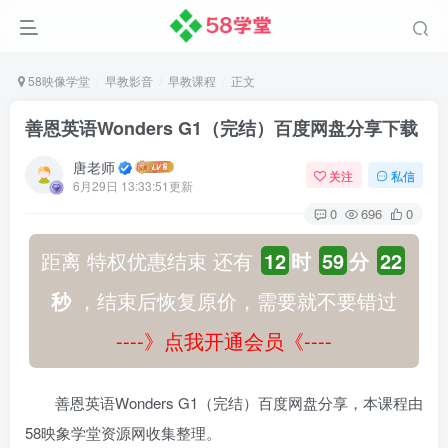
58映像学堂
早教影音
早教课程
正文
善恩英语Wonders G1（完结）百度网盘分享下载
唐老师
关注
私信
6月29日 13:33:51更新
0
696
0
距离 特权优惠结束 还有
12
时
59
分
21
秒
，结束后恢复原价，需要就不要错过
----》点我开通会员《----
善恩英语Wonders G1（完结）百度网盘分享，本课程由
58映象学堂资源网收集整理。