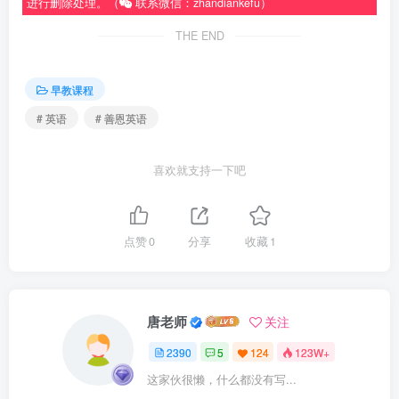
进行删除处理。（
联系微信：zhandiankefu）
THE END
早教课程
# 英语
# 善恩英语
喜欢就支持一下吧
点赞
0
分享
收藏
1
唐老师
关注
2390
5
124
123W+
这家伙很懒，什么都没有写...