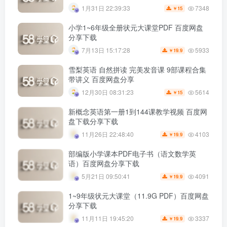
7348
1月31日 22:39:33
15
￥
小学1~6年级全册状元大课堂PDF 百度网盘
分享下载
5933
7月13日 15:17:28
19.9
￥
雪梨英语 自然拼读 完美发音课 9部课程合集
带讲义 百度网盘分享
5614
12月30日 08:31:23
15
￥
新概念英语第一册1到144课教学视频 百度网
盘下载分享下载
4103
11月26日 22:48:40
19.9
￥
部编版小学课本PDF电子书（语文数学英
语）百度网盘分享下载
4091
5月21日 09:50:41
19.9
￥
1~9年级状元大课堂（11.9G PDF）百度网盘
分享下载
3337
11月11日 19:45:20
19.9
￥