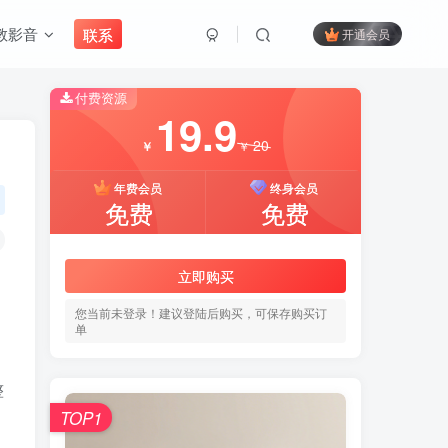
教影音
联系
开通会员
付费资源
搜索
19.9
20
￥
￥
开启精彩搜索
年费会员
终身会员
免费
免费
付费资源
19.9
立即购买
20
￥
￥
您当前未登录！建议登陆后购买，可保存购买订
单
年费会员
终身会员
免费
免费
整
TOP1
立即购买