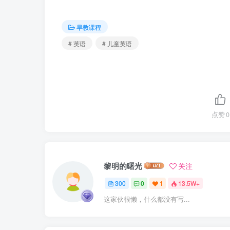
早教课程
# 英语
# 儿童英语
点赞
0
黎明的曙光
关注
300
0
1
13.5W+
这家伙很懒，什么都没有写...