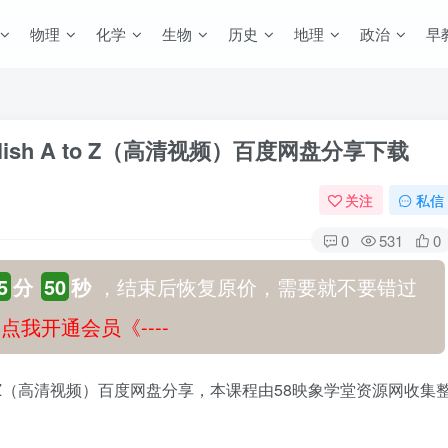
物理
化学
生物
历史
地理
政治
早
nglish A to Z（高清视频）百度网盘分享下载
关注
私信
0
531
0
5
分
49
秒
，结束后恢复原价，需要就不要错过
-》点我开通会员《----
sh A to Z（高清视频）百度网盘分享，本课程由58映象学堂资源网收集