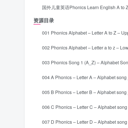
国外儿童英语Phonics Learn English 
资源目录
001 Phonics Alphabet – Letter A to Z – Upp
002 Phonics Alphabet – Letter a to z – Low
003 Phonics Song 1 (A_Z) – Alphabet Song
004 A Phonics – Letter A – Alphabet song 
005 B Phonics – Letter B – Alphabet song 
006 C Phonics – Letter C – Alphabet song 
007 D Phonics – Letter D – Alphabet song 