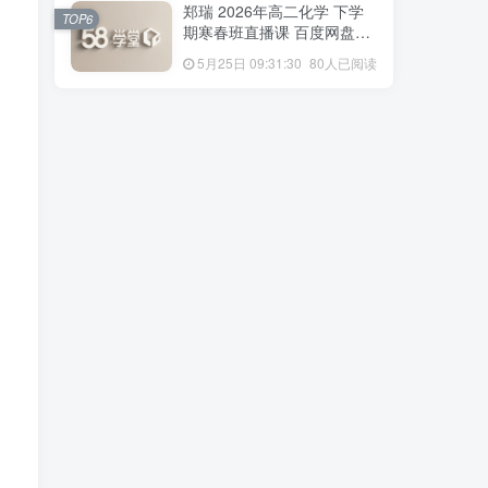
TOP4
郑瑞 2026年高二化学 下学
一数学 春上·全国版·S 人教
TOP6
期寒春班直播课 百度网盘下
版·A+ 百度网盘下载
6月20日 08:18:39
101人已阅读
载
5月25日 09:31:30
80人已阅读
夏梦迪 2026高三物理 三轮
TOP5
梦想典当铺押题课 百度网盘
下载
5月15日 14:18:10
82人已阅读
郑瑞 2026年高二化学 下学
TOP6
期寒春班直播课 百度网盘下
载
5月25日 09:31:30
80人已阅读
标签云
龚正
龚昱晗
龚政
龙坚
默写
黑马逆袭
黑白卷
黄骐
黄森
黄朴民
黄怿莜
黄夫人
黄冈
黄东坡
麻雪玲