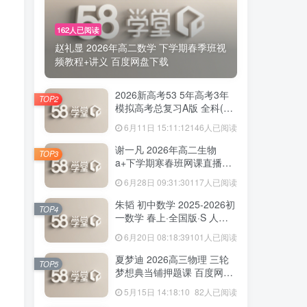
您当前未登录！建议登陆后购买，可保存购买订
单
162人已阅读
赵礼显 2026年高二数学 下学期春季班视
频教程+讲义 百度网盘下载
TOP1
2026新高考53 5年高考3年
TOP2
模拟高考总复习A版 全科(无
史政)百度网盘下载
6月11日 15:11:12
146人已阅读
162人已阅读
赵礼显 2026年高二数学 下学期春季班视
谢一凡 2026年高二生物
TOP3
频教程+讲义 百度网盘下载
a+下学期寒春班网课直播教
程 百度网盘下载
6月28日 09:31:30
117人已阅读
2026新高考53 5年高考3年
TOP2
朱韬 初中数学 2025-2026初
模拟高考总复习A版 全科(无
TOP4
一数学 春上·全国版·S 人教
史政)百度网盘下载
6月11日 15:11:12
146人已阅读
版·A+ 百度网盘下载
6月20日 08:18:39
101人已阅读
谢一凡 2026年高二生物
TOP3
夏梦迪 2026高三物理 三轮
a+下学期寒春班网课直播教
TOP5
梦想典当铺押题课 百度网盘
程 百度网盘下载
6月28日 09:31:30
117人已阅读
下载
5月15日 14:18:10
82人已阅读
朱韬 初中数学 2025-2026初