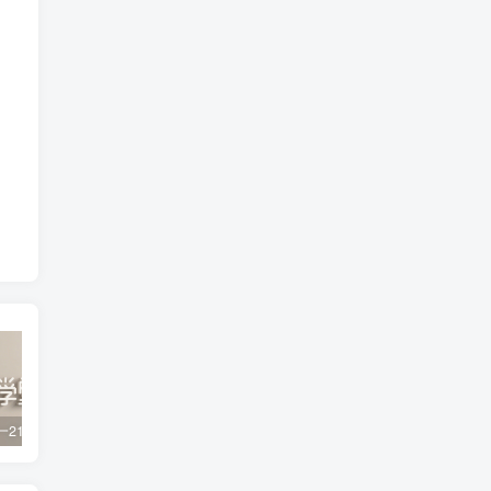
初一到高一21世纪英文报PDF 百度网盘分享下载
2023黄夫人高中物理 高一高二合集 百度网盘分享下载
初中数学 奥林匹克小蓝本初中数学 第三版 PDF电子版 百度网盘分享下载