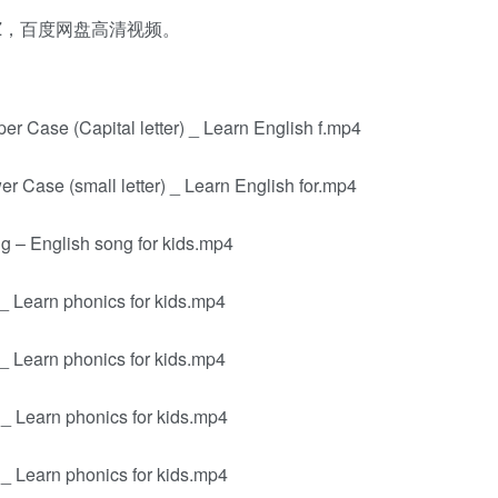
A to Z，百度网盘高清视频。
er Case (Capital letter) _ Learn English f.mp4
er Case (small letter) _ Learn English for.mp4
 – English song for kids.mp4
_ Learn phonics for kids.mp4
_ Learn phonics for kids.mp4
_ Learn phonics for kids.mp4
_ Learn phonics for kids.mp4