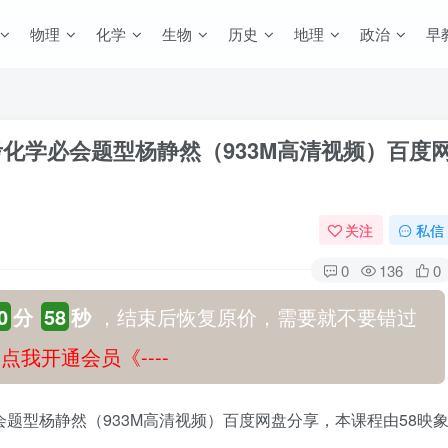
物理
化学
生物
历史
地理
政治
早
考化学必会题型杨静然（933M高清视频）百度
关注
私信
0
136
0
0
分
57
秒
，结束后恢复原价，需要就不要错过
-》点我开通会员《----
会题型杨静然（933M高清视频）百度网盘分享，本课程由58映