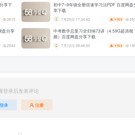
盘分享下
初中7~9年级全册倍速学习法PDF 百度网盘
享下载
2615
25
7月25日 17:34:43
19.9
￥
网盘分享
中考数学总复习全归纳73讲（4.59G超清视
频）百度网盘分享下载
2543
19
7月12日 09:46:50
19.9
￥
请登录后发表评论
登录
注册