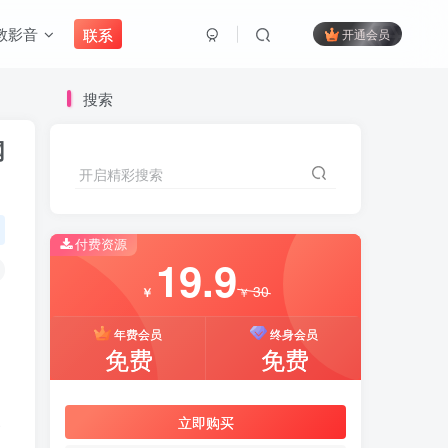
教影音
联系
开通会员
搜索
网
开启精彩搜索
付费资源
19.9
30
￥
￥
年费会员
终身会员
免费
免费
象
立即购买