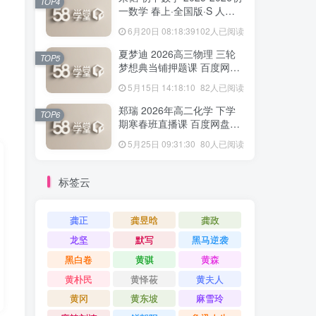
TOP4
一数学 春上·全国版·S 人教
版·A+ 百度网盘下载
6月20日 08:18:39
102人已阅读
夏梦迪 2026高三物理 三轮
TOP5
梦想典当铺押题课 百度网盘
下载
5月15日 14:18:10
82人已阅读
郑瑞 2026年高二化学 下学
TOP6
期寒春班直播课 百度网盘下
载
5月25日 09:31:30
80人已阅读
标签云
龚正
龚昱晗
龚政
龙坚
默写
黑马逆袭
黑白卷
黄骐
黄森
黄朴民
黄怿莜
黄夫人
黄冈
黄东坡
麻雪玲