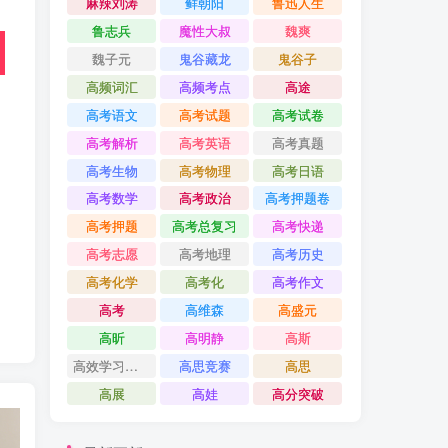
麻辣刘涛
鲜朝阳
鲁迅人生
鲁志兵
魔性大叔
魏爽
魏子元
鬼谷藏龙
鬼谷子
高频词汇
高频考点
高途
高考语文
高考试题
高考试卷
高考解析
高考英语
高考真题
高考生物
高考物理
高考日语
高考数学
高考政治
高考押题卷
高考押题
高考总复习
高考快递
高考志愿
高考地理
高考历史
高考化学
高考化
高考作文
高考
高维森
高盛元
高昕
高明静
高斯
高效学习方法课
高思竞赛
高思
高展
高娃
高分突破