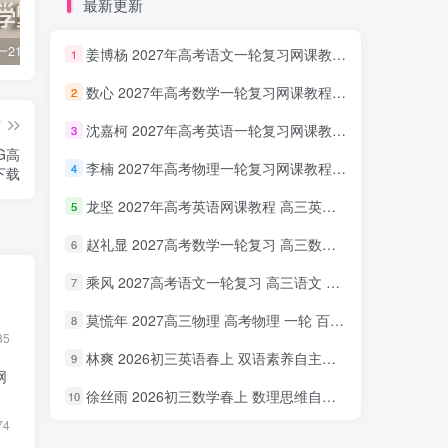
最新更新
初一到高一21世纪英文报PDF 百度网盘分享下载
2023黄夫人高中物理 高一高二合集 百度网盘分享下载
初中数学 奥林匹克小蓝本初中数学 第三版 PDF电子版 百度网盘分享下载
姜博杨 2027年高考语文一轮复习网课教程 高三语文 上学期暑假班视频教程 百度网盘下载
1
数心 2027年高考数学一轮复习网课教程 高三数学 上学期暑假班视频教程 百度网盘下载
2
篇
沈嘉柯 2027年高考英语一轮复习网课教程 高三英语 上学期暑假班视频教程 百度网盘下载
3
G高
李楠 2027年高考物理一轮复习网课教程 高三物理 上学期暑假班视频教程 百度网盘下载
4
下载
龙坚 2027年高考英语网课教程 高三英语 一轮复习视频教程 百度网盘下载
5
赵礼显 2027高考数学一轮复习 高三数学 网课视频教程暑假班 百度网盘下载
6
乘风 2027高考语文一轮复习 高三语文 网课视频教程暑秋班 百度网盘下载
7
莫慌年 2027高三物理 高考物理 一轮 百度网盘下载
8
85
林爽 2026初三英语春上 双语素养自主学习·TY·A+（一期）百度网盘下载
9
网
徐丝雨 2026初三数学春上 数理思维自主学习·TY·A+（二期）百度网盘下载
10
74