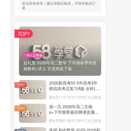
您当前未登录！建议登陆后购买，可保存购买订
单
TOP1
178人已阅读
赵礼显 2026年高二数学 下学期春季班视
频教程+讲义 百度网盘下载
2026新高考53 5年高考3年
TOP2
模拟高考总复习A版 全科(无
史政)百度网盘下载
6月11日 15:11:12
147人已阅读
谢一凡 2026年高二生物
TOP3
a+下学期寒春班网课直播教
程 百度网盘下载
6月28日 09:31:30
117人已阅读
朱韬 初中数学 2025-2026初