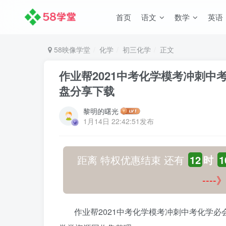
首页
语文
数学
英语
58映像学堂
化学
初三化学
正文
作业帮2021中考化学模考冲刺中
盘分享下载
黎明的曙光
1月14日 22:42:51发布
距离 特权优惠结束 还有
12
时
1
---
作业帮2021中考化学模考冲刺中考化学必