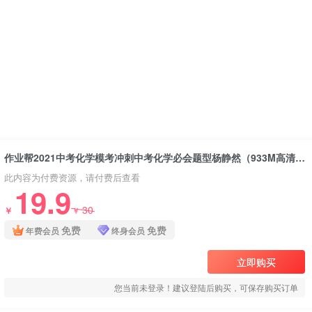
作业帮2021中考化学模考冲刺中考化学必会题型杨静然（933M高清视频）百度网盘分享下载
此内容为付费资源，请付费后查看
19.9
30
￥
￥
免费
免费
年费会员
终身会员
立即购买
您当前未登录！建议登陆后购买，可保存购买订单