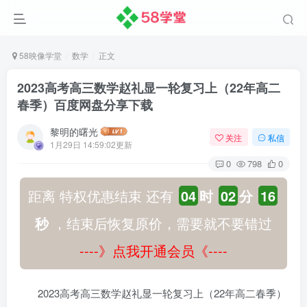
58映像学堂
数学
正文
2023高考高三数学赵礼显一轮复习上（22年高二
春季）百度网盘分享下载
黎明的曙光
关注
私信
1月29日 14:59:02更新
0
798
0
距离 特权优惠结束 还有
04
时
02
分
15
秒
，结束后恢复原价，需要就不要错过
----》点我开通会员《----
2023高考高三数学赵礼显一轮复习上（22年高二春季）