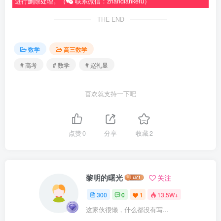
进行删除处理。（
联系微信：zhandiankefu）
THE END
数学
高三数学
# 高考
# 数学
# 赵礼显
喜欢就支持一下吧
点赞
0
分享
收藏
2
黎明的曙光
关注
300
0
1
13.5W+
这家伙很懒，什么都没有写...