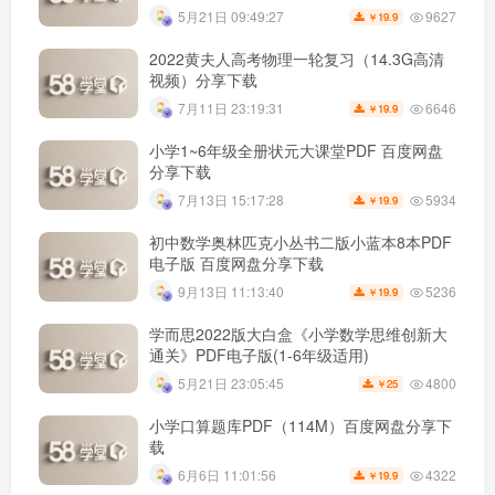
9627
5月21日 09:49:27
19.9
￥
2022黄夫人高考物理一轮复习（14.3G高清
视频）分享下载
6646
7月11日 23:19:31
19.9
￥
小学1~6年级全册状元大课堂PDF 百度网盘
分享下载
5934
7月13日 15:17:28
19.9
￥
初中数学奥林匹克小丛书二版小蓝本8本PDF
电子版 百度网盘分享下载
5236
9月13日 11:13:40
19.9
￥
学而思2022版大白盒《小学数学思维创新大
通关》PDF电子版(1-6年级适用)
4800
5月21日 23:05:45
25
￥
小学口算题库PDF（114M）百度网盘分享下
载
4322
6月6日 11:01:56
19.9
￥