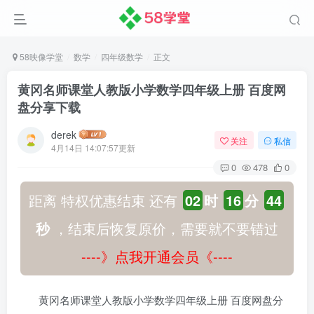
58映像学堂
数学
四年级数学
正文
黄冈名师课堂人教版小学数学四年级上册 百度网
盘分享下载
derek
关注
私信
4月14日 14:07:57更新
0
478
0
距离 特权优惠结束 还有
02
时
16
分
43
秒
，结束后恢复原价，需要就不要错过
----》点我开通会员《----
黄冈名师课堂人教版小学数学四年级上册 百度网盘分