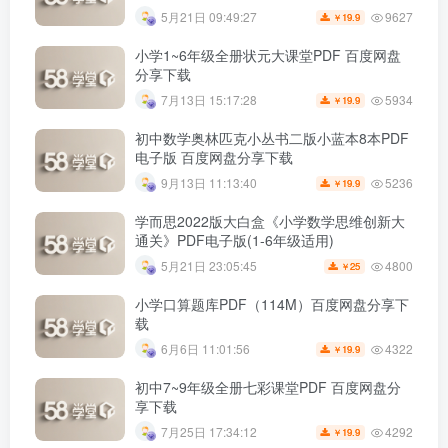
9627
5月21日 09:49:27
19.9
￥
小学1~6年级全册状元大课堂PDF 百度网盘
分享下载
5934
7月13日 15:17:28
19.9
￥
初中数学奥林匹克小丛书二版小蓝本8本PDF
电子版 百度网盘分享下载
5236
9月13日 11:13:40
19.9
￥
学而思2022版大白盒《小学数学思维创新大
通关》PDF电子版(1-6年级适用)
4800
5月21日 23:05:45
25
￥
小学口算题库PDF（114M）百度网盘分享下
载
4322
6月6日 11:01:56
19.9
￥
初中7~9年级全册七彩课堂PDF 百度网盘分
享下载
4292
7月25日 17:34:12
19.9
￥