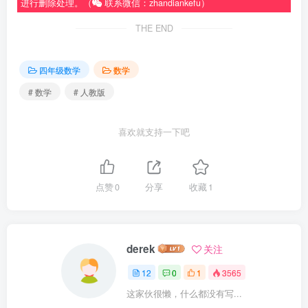
进行删除处理。（
联系微信：zhandiankefu）
THE END
四年级数学
数学
# 数学
# 人教版
喜欢就支持一下吧
点赞
0
分享
收藏
1
derek
关注
12
0
1
3565
这家伙很懒，什么都没有写...