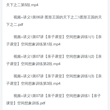
天下之二第5段.mp4
视频+讲义\\第06讲 图形王国的天下之二\\图形王国的天
下之二.pdf
视频+讲义\\第07讲【亲子课堂】空间想象训练\\(1)【亲
子课堂】空间想象训练第1段.mp4
视频+讲义\\第07讲【亲子课堂】空间想象训练\\(2)【亲
子课堂】空间想象训练第2段.mp4
视频+讲义\\第07讲【亲子课堂】空间想象训练\\(3)【亲
子课堂】空间想象训练第3段.mp4
视频+讲义\\第07讲【亲子课堂】空间想象训练\\【亲子
课堂】空间想象训练.pdf