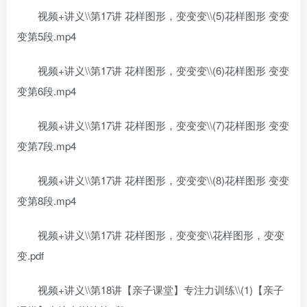
视频+讲义\\第17讲 花样图形，变变变\\(5)花样图形 变变
变第5段.mp4
视频+讲义\\第17讲 花样图形，变变变\\(6)花样图形 变变
变第6段.mp4
视频+讲义\\第17讲 花样图形，变变变\\(7)花样图形 变变
变第7段.mp4
视频+讲义\\第17讲 花样图形，变变变\\(8)花样图形 变变
变第8段.mp4
视频+讲义\\第17讲 花样图形，变变变\\花样图形，变变
变.pdf
视频+讲义\\第18讲【亲子课堂】专注力训练\\(1)【亲子