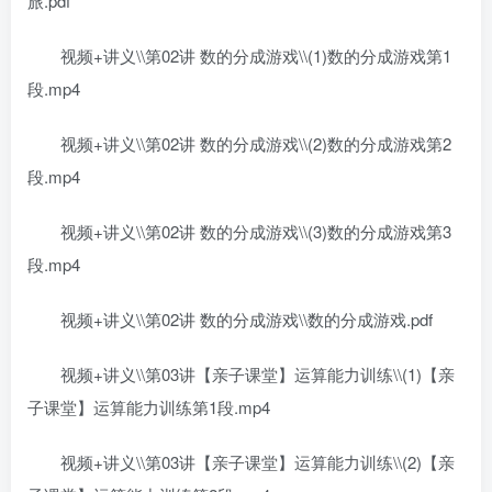
旅.pdf
视频+讲义\\第02讲 数的分成游戏\\(1)数的分成游戏第1
段.mp4
视频+讲义\\第02讲 数的分成游戏\\(2)数的分成游戏第2
段.mp4
视频+讲义\\第02讲 数的分成游戏\\(3)数的分成游戏第3
段.mp4
视频+讲义\\第02讲 数的分成游戏\\数的分成游戏.pdf
视频+讲义\\第03讲【亲子课堂】运算能力训练\\(1)【亲
子课堂】运算能力训练第1段.mp4
视频+讲义\\第03讲【亲子课堂】运算能力训练\\(2)【亲