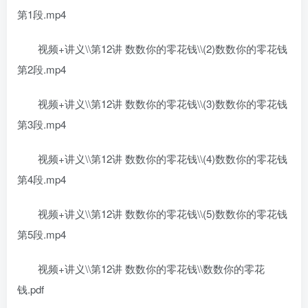
第1段.mp4
视频+讲义\\第12讲 数数你的零花钱\\(2)数数你的零花钱
第2段.mp4
视频+讲义\\第12讲 数数你的零花钱\\(3)数数你的零花钱
第3段.mp4
视频+讲义\\第12讲 数数你的零花钱\\(4)数数你的零花钱
第4段.mp4
视频+讲义\\第12讲 数数你的零花钱\\(5)数数你的零花钱
第5段.mp4
视频+讲义\\第12讲 数数你的零花钱\\数数你的零花
钱.pdf