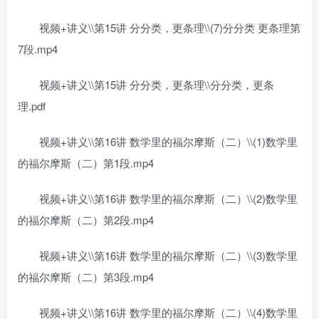
视频+讲义\\第15讲 分分类，更条理\\(7)分分类 更条理第
7段.mp4
视频+讲义\\第15讲 分分类，更条理\\分分类，更条
理.pdf
视频+讲义\\第16讲 数学里的福尔摩斯（二）\\(1)数学里
的福尔摩斯（二）第1段.mp4
视频+讲义\\第16讲 数学里的福尔摩斯（二）\\(2)数学里
的福尔摩斯（二）第2段.mp4
视频+讲义\\第16讲 数学里的福尔摩斯（二）\\(3)数学里
的福尔摩斯（二）第3段.mp4
视频+讲义\\第16讲 数学里的福尔摩斯（二）\\(4)数学里