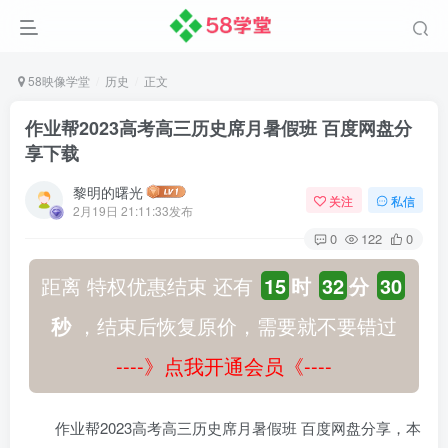
58映像学堂
历史
正文
作业帮2023高考高三历史席月暑假班 百度网盘分
享下载
黎明的曙光
关注
私信
2月19日 21:11:33发布
0
122
0
距离 特权优惠结束 还有
15
时
32
分
29
秒
，结束后恢复原价，需要就不要错过
----》点我开通会员《----
作业帮2023高考高三历史席月暑假班 百度网盘分享，本