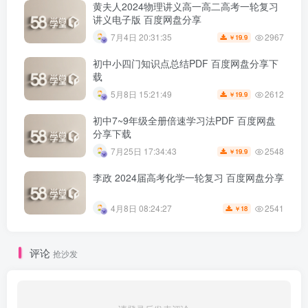
黄夫人2024物理讲义高一高二高考一轮复习
讲义电子版 百度网盘分享
2967
7月4日 20:31:35
19.9
￥
初中小四门知识点总结PDF 百度网盘分享下
载
2612
5月8日 15:21:49
19.9
￥
初中7~9年级全册倍速学习法PDF 百度网盘
分享下载
2548
7月25日 17:34:43
19.9
￥
李政 2024届高考化学一轮复习 百度网盘分享
2541
4月8日 08:24:27
18
￥
评论
抢沙发