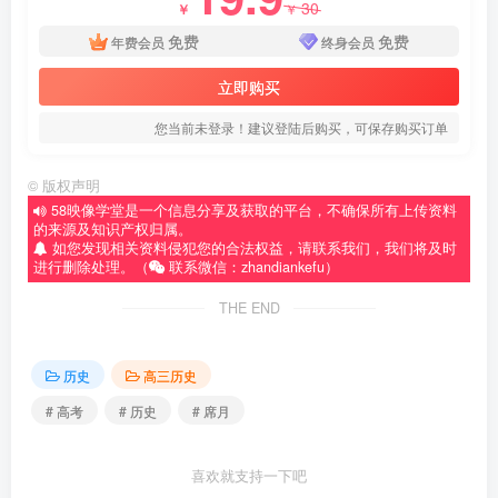
30
￥
￥
免费
免费
年费会员
终身会员
立即购买
您当前未登录！建议登陆后购买，可保存购买订单
©
版权声明
58映像学堂是一个信息分享及获取的平台，不确保所有上传资料
的来源及知识产权归属。
如您发现相关资料侵犯您的合法权益，请联系我们，我们将及时
进行删除处理。（
联系微信：zhandiankefu）
THE END
历史
高三历史
# 高考
# 历史
# 席月
喜欢就支持一下吧