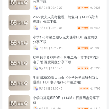
分享下载
9625
5月21日 09:49:27
19.9
￥
2022黄夫人高考物理一轮复习（14.3G高清
视频）分享下载
6645
7月11日 23:19:31
19.9
￥
小学1~6年级全册状元大课堂PDF 百度网盘
分享下载
5933
7月13日 15:17:28
19.9
￥
初中数学奥林匹克小丛书二版小蓝本8本PDF
电子版 百度网盘分享下载
5236
9月13日 11:13:40
19.9
￥
学而思2022版大白盒《小学数学思维创新大
通关》PDF电子版(1-6年级适用)
4799
5月21日 23:05:45
25
￥
小学口算题库PDF（114M）百度网盘分享下
载
4319
6月6日 11:01:56
19.9
￥