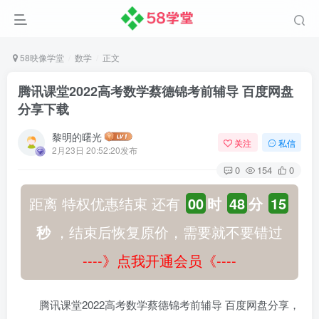
58映像学堂
数学
正文
腾讯课堂2022高考数学蔡德锦考前辅导 百度网盘
分享下载
黎明的曙光
关注
私信
2月23日 20:52:20发布
0
154
0
距离 特权优惠结束 还有
00
时
48
分
15
秒
，结束后恢复原价，需要就不要错过
----》点我开通会员《----
腾讯课堂2022高考数学蔡德锦考前辅导 百度网盘分享，