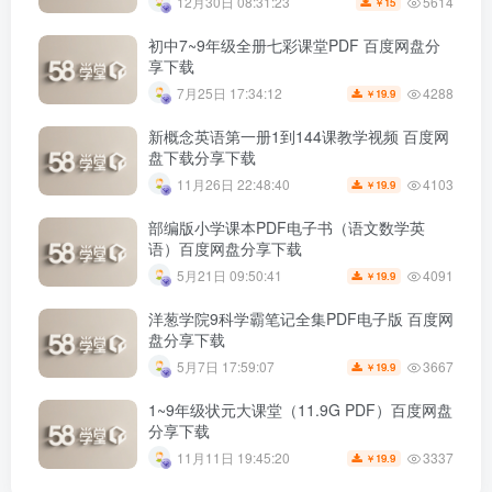
5614
12月30日 08:31:23
15
￥
初中7~9年级全册七彩课堂PDF 百度网盘分
享下载
4288
7月25日 17:34:12
19.9
￥
新概念英语第一册1到144课教学视频 百度网
盘下载分享下载
4103
11月26日 22:48:40
19.9
￥
部编版小学课本PDF电子书（语文数学英
语）百度网盘分享下载
4091
5月21日 09:50:41
19.9
￥
洋葱学院9科学霸笔记全集PDF电子版 百度网
盘分享下载
3667
5月7日 17:59:07
19.9
￥
1~9年级状元大课堂（11.9G PDF）百度网盘
分享下载
3337
11月11日 19:45:20
19.9
￥