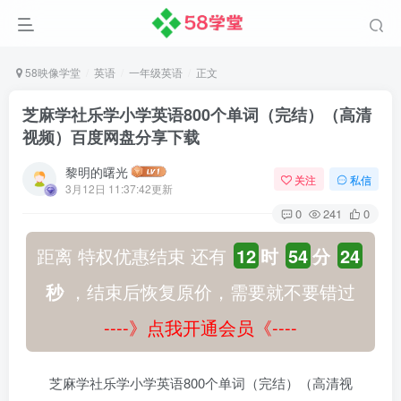
58映像学堂
英语
一年级英语
正文
芝麻学社乐学小学英语800个单词（完结）（高清
视频）百度网盘分享下载
黎明的曙光
关注
私信
3月12日 11:37:42更新
0
241
0
距离 特权优惠结束 还有
12
时
54
分
24
秒
，结束后恢复原价，需要就不要错过
----》点我开通会员《----
芝麻学社乐学小学英语800个单词（完结）（高清视