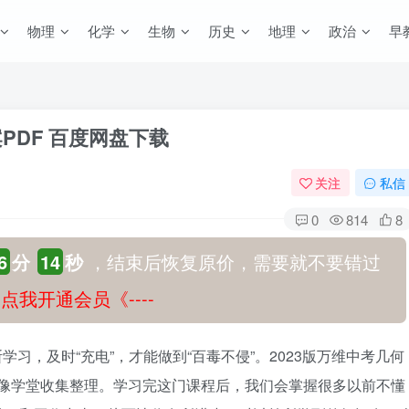
物理
化学
生物
历史
地理
政治
早
PDF 百度网盘下载
关注
私信
0
814
8
6
分
14
秒
，结束后恢复原价，需要就不要错过
-》点我开通会员《----
习，及时“充电”，才能做到“百毒不侵”。2023版万维中考几何
8映像学堂收集整理。学习完这门课程后，我们会掌握很多以前不懂