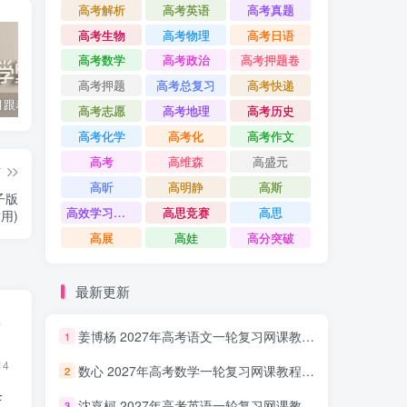
高考解析
高考英语
高考真题
高考生物
高考物理
高考日语
高考数学
高考政治
高考押题卷
高考押题
高考总复习
高考快递
2022年3月跟着书本去旅行 百度网盘分享下载
启蒙英语儿歌Super Simple Songs（1-3共44个视频）百度网盘分享下载
英语启蒙教学趣味动画《WowEnglish》1~8季全 百度网盘分享下载
高考志愿
高考地理
高考历史
高考化学
高考化
高考作文
高考
高维森
高盛元
篇
高昕
高明静
高斯
子版
高效学习方法课
高思竞赛
高思
适用)
高展
高娃
高分突破
最新更新
集
姜博杨 2027年高考语文一轮复习网课教程 高三语文 上学期暑假班视频教程 百度网盘下载
1
14
数心 2027年高考数学一轮复习网课教程 高三数学 上学期暑假班视频教程 百度网盘下载
2
F
沈嘉柯 2027年高考英语一轮复习网课教程 高三英语 上学期暑假班视频教程 百度网盘下载
3