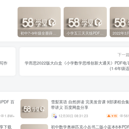
初中7~9年级全册薛金星中学教材全解PDF 百度网盘分享下载
小学五三天天练PDF（压缩打包）百度网盘分享下载
下一
写作
学而思2022版大白盒《小学数学思维创新大通关》PDF电
(1-6年级
PDF 百
雪梨英语 自然拼读 完美发音课 9部课程合
带讲义 百度网盘分享
1.8W+
56
12月30日 08:31:23
15
￥
享下载
初中数学奥林匹克小丛书二版小蓝本8本PD