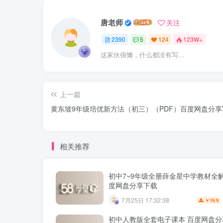
唐老师
关注
2390
5
124
123W+
这家伙很懒，什么都没有写...
上一篇
黄东坡9年级培优新方法（初三）（PDF）百度网盘分享
相关推荐
初中7~9年级全册薛金星中学教材全解
度网盘分享下载
7月25日 17:32:38
19.9
￥
初中人教版全套电子课本 百度网盘分