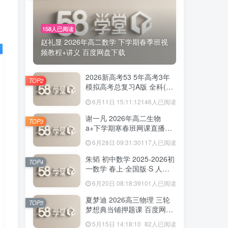
158人已阅读
赵礼显 2026年高二数学 下学期春季班视
频教程+讲义 百度网盘下载
2026新高考53 5年高考3年
TOP2
模拟高考总复习A版 全科(无
史政)百度网盘下载
6月11日 15:11:12
146人已阅读
谢一凡 2026年高二生物
TOP3
a+下学期寒春班网课直播教
程 百度网盘下载
6月28日 09:31:30
117人已阅读
朱韬 初中数学 2025-2026初
TOP4
一数学 春上·全国版·S 人教
版·A+ 百度网盘下载
6月20日 08:18:39
101人已阅读
夏梦迪 2026高三物理 三轮
TOP5
梦想典当铺押题课 百度网盘
下载
5月15日 14:18:10
82人已阅读