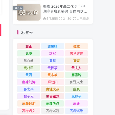
郑瑞 2026年高二化学 下学
TOP6
期寒春班直播课 百度网盘下
载
5月25日 09:31:30
79人已阅读
标签云
龚正
龚昱晗
龚政
龙坚
默写
黑马逆袭
黑白卷
黄骐
黄森
黄朴民
黄怿莜
黄夫人
黄冈
黄东坡
麻雪玲
麻辣刘涛
鲜朝阳
鲁迅人生
鲁志兵
魔性大叔
魏爽
魏子元
鬼谷藏龙
鬼谷子
高频词汇
高频考点
高途
高考语文
高考试题
高考试卷