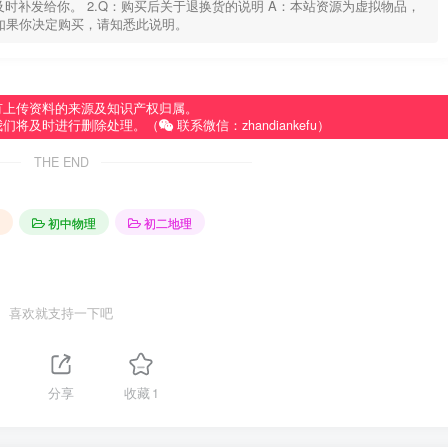
u，及时补发给你。 2.Q：购买后关于退换货的说明 A：本站资源为虚拟物品，
如果你决定购买，请知悉此说明。
有上传资料的来源及知识产权归属。
我们将及时进行删除处理。（
联系微信：zhandiankefu）
THE END
初中物理
初二地理
喜欢就支持一下吧
分享
收藏
1