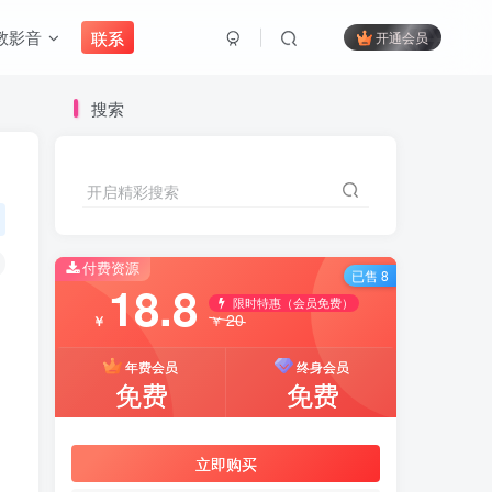
教影音
联系
开通会员
搜索
开启精彩搜索
付费资源
已售 8
18.8
限时特惠（会员免费）
20
￥
￥
年费会员
终身会员
免费
免费
立即购买