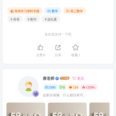
高考学习资料专题
数学
高三数学
# 高考
# 数学
# 赵礼显
喜欢就支持一下吧
点赞
8
分享
收藏
1
唐老师
关注
2390
5
124
123W+
这家伙很懒，什么都没有写...