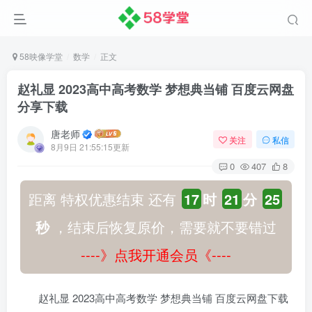
58映像学堂
数学
正文
赵礼显 2023高中高考数学 梦想典当铺 百度云网盘
分享下载
唐老师
关注
私信
8月9日 21:55:15更新
0
407
8
距离 特权优惠结束 还有
17
时
21
分
24
秒
，结束后恢复原价，需要就不要错过
----》点我开通会员《----
赵礼显 2023高中高考数学 梦想典当铺 百度云网盘下载