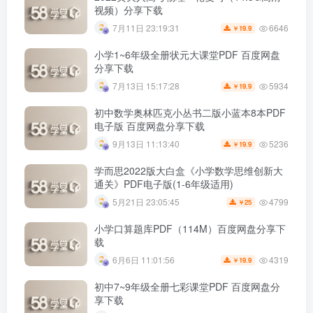
视频）分享下载
6646
7月11日 23:19:31
19.9
￥
小学1~6年级全册状元大课堂PDF 百度网盘
分享下载
5934
7月13日 15:17:28
19.9
￥
初中数学奥林匹克小丛书二版小蓝本8本PDF
电子版 百度网盘分享下载
5236
9月13日 11:13:40
19.9
￥
学而思2022版大白盒《小学数学思维创新大
通关》PDF电子版(1-6年级适用)
4799
5月21日 23:05:45
25
￥
小学口算题库PDF（114M）百度网盘分享下
载
4319
6月6日 11:01:56
19.9
￥
初中7~9年级全册七彩课堂PDF 百度网盘分
享下载