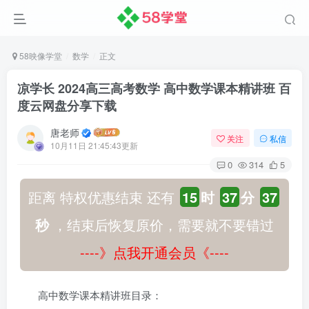
58映像学堂
数学
正文
凉学长 2024高三高考数学 高中数学课本精讲班 百
度云网盘分享下载
唐老师
关注
私信
10月11日 21:45:43更新
0
314
5
距离 特权优惠结束 还有
15
时
37
分
36
秒
，结束后恢复原价，需要就不要错过
----》点我开通会员《----
高中数学课本精讲班目录：