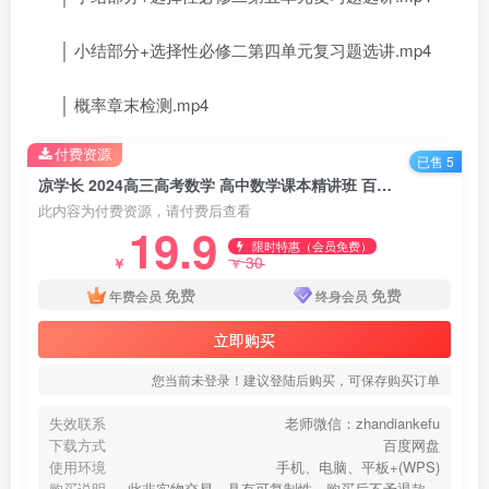
│ 小结部分+选择性必修二第四单元复习题选讲.mp4
│ 概率章末检测.mp4
付费资源
已售 5
凉学长 2024高三高考数学 高中数学课本精讲班 百度云网盘分享下载
此内容为付费资源，请付费后查看
19.9
限时特惠（会员免费）
30
￥
￥
免费
免费
年费会员
终身会员
立即购买
您当前未登录！建议登陆后购买，可保存购买订单
失效联系
老师微信：zhandiankefu
下载方式
百度网盘
使用环境
手机、电脑、平板+(WPS)
购买说明
此非实物交易，具有可复制性，购买后不予退款，