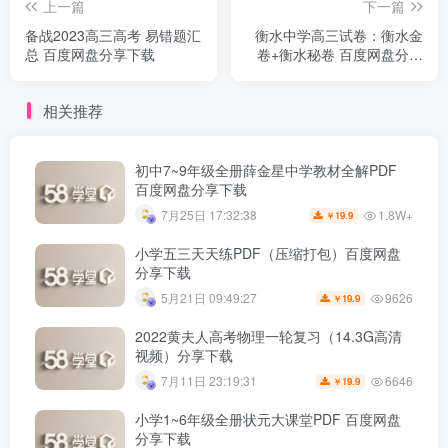
上一篇
下一篇
备战2023高三高考 易错题汇
衡水中学高三试卷：衡水金
总 百度网盘分享下载
卷+衡水秘卷 百度网盘分享
下载
相关推荐
初中7~9年级全册薛金星中学教材全解PDF
百度网盘分享下载
1.8W+
7月25日 17:32:38
19.9
￥
小学五三天天练PDF（压缩打包）百度网盘
分享下载
9626
5月21日 09:49:27
19.9
￥
2022黄夫人高考物理一轮复习（14.3G高清
视频）分享下载
6646
7月11日 23:19:31
19.9
￥
小学1~6年级全册状元大课堂PDF 百度网盘
分享下载