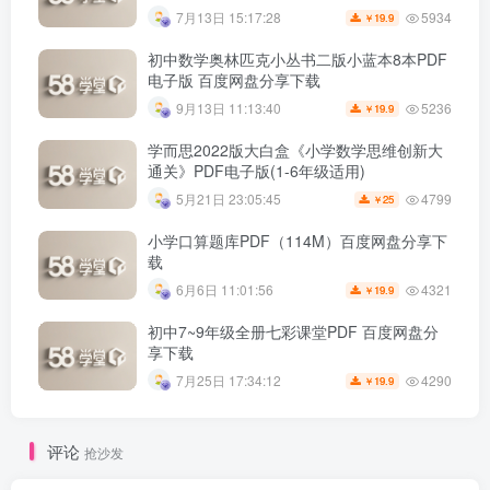
5934
7月13日 15:17:28
19.9
￥
初中数学奥林匹克小丛书二版小蓝本8本PDF
电子版 百度网盘分享下载
5236
9月13日 11:13:40
19.9
￥
学而思2022版大白盒《小学数学思维创新大
通关》PDF电子版(1-6年级适用)
4799
5月21日 23:05:45
25
￥
小学口算题库PDF（114M）百度网盘分享下
载
4321
6月6日 11:01:56
19.9
￥
初中7~9年级全册七彩课堂PDF 百度网盘分
享下载
4290
7月25日 17:34:12
19.9
￥
评论
抢沙发