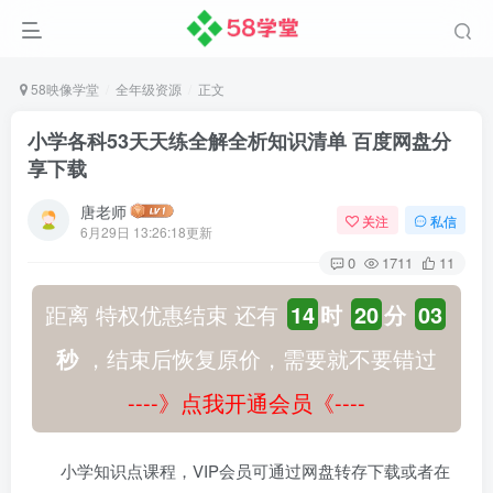
58映像学堂
全年级资源
正文
小学各科53天天练全解全析知识清单 百度网盘分
享下载
唐老师
关注
私信
6月29日 13:26:18更新
0
1711
11
距离 特权优惠结束 还有
14
时
20
分
02
秒
，结束后恢复原价，需要就不要错过
----》点我开通会员《----
小学知识点课程，VIP会员可通过网盘转存下载或者在