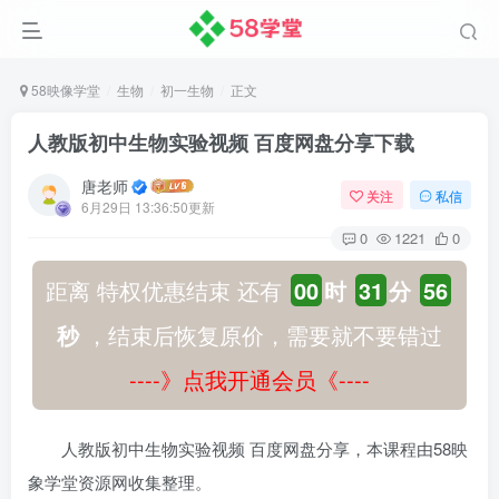
58映像学堂
生物
初一生物
正文
人教版初中生物实验视频 百度网盘分享下载
唐老师
关注
私信
6月29日 13:36:50更新
0
1221
0
距离 特权优惠结束 还有
00
时
31
分
56
秒
，结束后恢复原价，需要就不要错过
----》点我开通会员《----
人教版初中生物实验视频 百度网盘分享，本课程由58映
象学堂资源网收集整理。