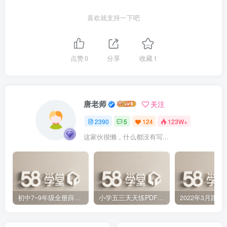
喜欢就支持一下吧
点赞
0
分享
收藏
1
唐老师
关注
2390
5
124
123W+
这家伙很懒，什么都没有写...
初中7~9年级全册薛金星中学教材全解PDF 百度网盘分享下载
小学五三天天练PDF（压缩打包）百度网盘分享下载