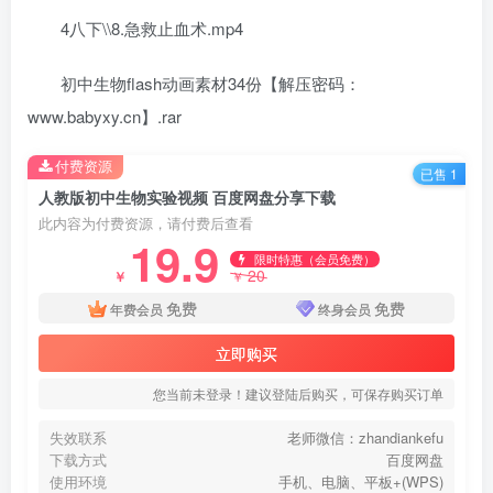
4八下\\8.急救止血术.mp4
初中生物flash动画素材34份【解压密码：
www.babyxy.cn】.rar
付费资源
已售 1
人教版初中生物实验视频 百度网盘分享下载
此内容为付费资源，请付费后查看
19.9
限时特惠（会员免费）
20
￥
￥
免费
免费
年费会员
终身会员
立即购买
您当前未登录！建议登陆后购买，可保存购买订单
失效联系
老师微信：zhandiankefu
下载方式
百度网盘
使用环境
手机、电脑、平板+(WPS)