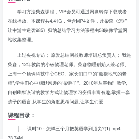
学习方法柴森课程，VIP会员可通过网盘转存下载或者
在线播放。本课程共4.41G，包含MP4文件，此柴森《怎样
让中游生逆袭985》归纳总结学习方法课程由58映像学堂网
站收集整理。
上过央视专访； 原爱总结网校教师培训总负责人； 我是
柴森，12年教龄的小破物理老师。柴森物理创始人兼老师、
上海一个顶俩科技中心CEO。家长们口中的“最接地气的老
师”,学生们心中幽默风趣的“柴胖子”。2010年从事物理教学,
自创幽默诙谐的教学方式让物理学习变得丰富有趣,掌握一套
孩子的语言,从学生的角度思考问题,让学生们爱……
课程目录：
├──课时10：怎样三个月把英语学到顶尖?(1).mp4
73.74M