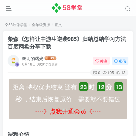
58映像学堂
全年级资源
正文
柴森《怎样让中游生逆袭985》归纳总结学习方法
百度网盘分享下载
黎明的曙光
关注
私信
6月18日 08:01:13更新
0
105
13
距离 特权优惠结束 还有
23
时
12
分
13
秒
，结束后恢复原价，需要就不要错过
----》点我开通会员《----
课程介绍