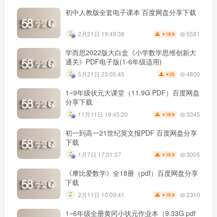
初中人教版全套电子课本 百度网盘分享下载
5581
2月21日 19:49:36
19.9
￥
学而思2022版大白盒《小学数学思维创新大
通关》PDF电子版(1-6年级适用)
4800
5月21日 23:05:45
25
￥
1~9年级状元大课堂（11.9G PDF）百度网盘
分享下载
3345
11月11日 19:45:20
19.9
￥
初一到高一21世纪英文报PDF 百度网盘分享
下载
3005
1月7日 17:31:37
19.9
￥
《摩比爱数学》全18册（pdf）百度网盘分享
下载
2310
2月11日 10:09:41
19.9
￥
1~6年级全册黄冈小状元作业本（9.33G pdf