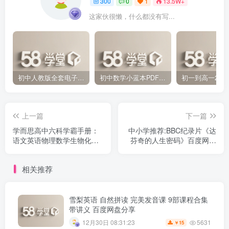
300
0
1
13.5W+
这家伙很懒，什么都没有写...
初中人教版全套电子课本 百度网盘分享下载
初中数学小蓝本PDF电子版（压缩打包）百度网盘分享下载
上一篇
下一篇
学而思高中六科学霸手册：
中小学推荐:BBC纪录片《达
语文英语物理数学生物化学
芬奇的人生密码》百度网盘
百度网盘
分享
相关推荐
雪梨英语 自然拼读 完美发音课 9部课程合集
带讲义 百度网盘分享
5631
12月30日 08:31:23
15
￥