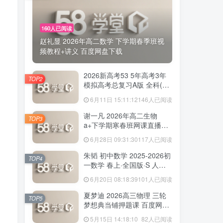
160人已阅读
赵礼显 2026年高二数学 下学期春季班视
频教程+讲义 百度网盘下载
2026新高考53 5年高考3年
TOP2
模拟高考总复习A版 全科(无
史政)百度网盘下载
6月11日 15:11:12
146人已阅读
谢一凡 2026年高二生物
TOP3
a+下学期寒春班网课直播教
程 百度网盘下载
6月28日 09:31:30
117人已阅读
朱韬 初中数学 2025-2026初
TOP4
一数学 春上·全国版·S 人教
版·A+ 百度网盘下载
6月20日 08:18:39
101人已阅读
夏梦迪 2026高三物理 三轮
TOP5
梦想典当铺押题课 百度网盘
下载
5月15日 14:18:10
82人已阅读