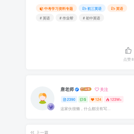
中考学习资料专题
初三英语
英语
# 英语
# 作业帮
# 初中英语
点赞
8
唐老师
关注
2390
5
124
123W+
这家伙很懒，什么都没有写...
上一篇