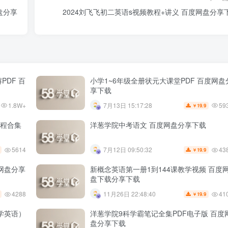
盘分享
2024刘飞飞初二英语s视频教程+讲义 百度网盘分享
PDF 百
小学1~6年级全册状元大课堂PDF 百度网盘
享下载
1.8W+
59
7月13日 15:17:28
19.9
￥
课程合集
洋葱学院中考语文 百度网盘分享下载
5614
43
7月12日 09:50:32
19.9
￥
度网盘分享
新概念英语第一册1到144课教学视频 百度
盘下载分享下载
4288
41
11月26日 22:48:40
19.9
￥
学英语）
洋葱学院9科学霸笔记全集PDF电子版 百度
盘分享下载