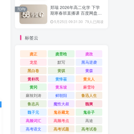
郑瑞 2026年高二化学 下学
TOP6
期寒春班直播课 百度网盘下
载
5月25日 09:31:30
79人已阅读
标签云
龚正
龚昱晗
龚政
龙坚
默写
黑马逆袭
黑白卷
黄骐
黄森
黄朴民
黄怿莜
黄夫人
黄冈
黄东坡
麻雪玲
麻辣刘涛
鲜朝阳
鲁迅人生
鲁志兵
魔性大叔
魏爽
魏子元
鬼谷藏龙
鬼谷子
高频词汇
高频考点
高途
高考语文
高考试题
高考试卷