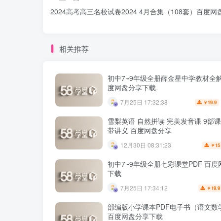
2024高考高三名校试卷2024 4月合集（108套）百度网
相关推荐
初中7~9年级全册薛金星中学教材全解
度网盘分享下载
7月25日 17:32:38
19.9
￥
雪梨英语 自然拼读 完美发音课 9部
带讲义 百度网盘分享
12月30日 08:31:23
15
￥
初中7~9年级全册七彩课堂PDF 百
下载
7月25日 17:34:12
19.9
￥
部编版小学课本PDF电子书（语文数
百度网盘分享下载