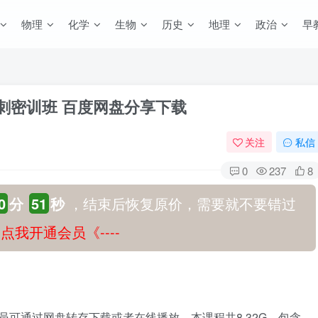
物理
化学
生物
历史
地理
政治
早
冲刺密训班 百度网盘分享下载
关注
私信
0
237
8
0
分
50
秒
，结束后恢复原价，需要就不要错过
-》点我开通会员《----
员可通过网盘转存下载或者在线播放。本课程共8.32G，包含