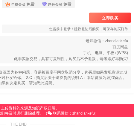
免费
免费
年费会员
终身会员
立即购买
您当前未登录！建议登陆后购买，可保存购买订单
老师微信：zhandiankefu
百度网盘
手机、电脑、平板+(WPS)
此非实物交易，具有可复制性，购买后不予退款，请考虑好再购买!
部分资源因为各种问题，容易被百度平网盘取消分享，购买后如果发现资源过期
u，及时补发给你。 2.Q：购买后关于退换货的说明 A：本站资源为虚拟物品，
如果你决定购买，请知悉此说明。
有上传资料的来源及知识产权归属。
我们将及时进行删除处理。（
联系微信：zhandiankefu）
THE END