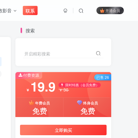
教影音
联系
开通会员
搜索
开启精彩搜索
付费资源
已售 26
19.9
限时特惠（会员免费）
30
￥
￥
年费会员
终身会员
免费
免费
立即购买