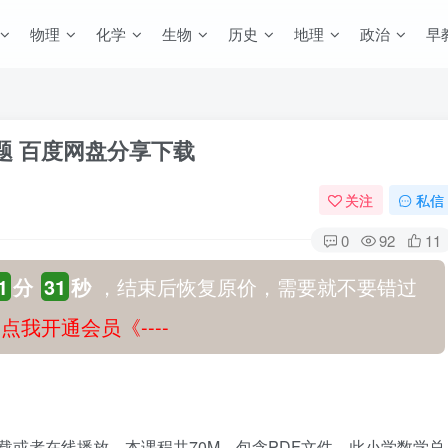
物理
化学
生物
历史
地理
政治
早
题 百度网盘分享下载
关注
私信
0
92
11
1
分
30
秒
，结束后恢复原价，需要就不要错过
-》点我开通会员《----
载或者在线播放。本课程共70M，包含PDF文件，此小学数学总