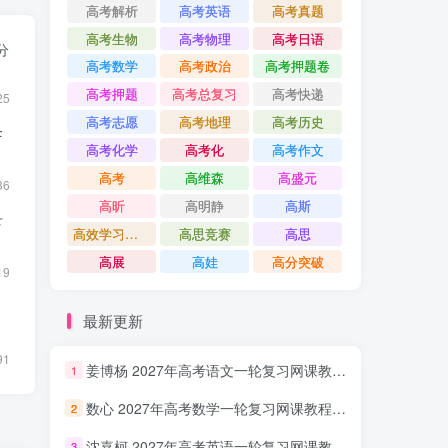
高考解析
高考英语
高考真题
高考生物
高考物理
高考日语
分
高考数学
高考政治
高考押题卷
高考押题
高考总复习
高考快递
25
高考志愿
高考地理
高考历史
F
高考化学
高考化
高考作文
高考
高维森
高盛元
36
高昕
高明静
高斯
下
高效学习方法课
高思竞赛
高思
高展
高娃
高分突破
19
）
最新更新
91
姜博杨 2027年高考语文一轮复习网课教程 高三语文 上学期暑假班视频教程 百度网盘下载
1
数心 2027年高考数学一轮复习网课教程 高三数学 上学期暑假班视频教程 百度网盘下载
2
沈嘉柯 2027年高考英语一轮复习网课教程 高三英语 上学期暑假班视频教程 百度网盘下载
3