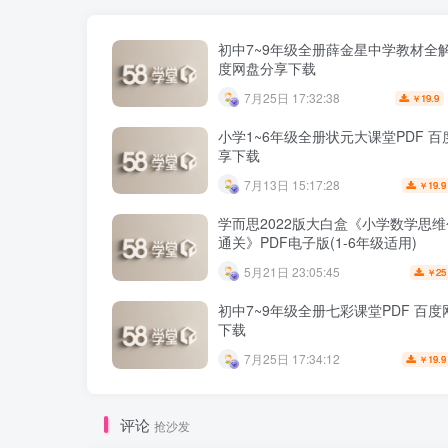
初中7~9年级全册薛金星中学教材全解
度网盘分享下载
7月25日 17:32:38
19.9
￥
小学1~6年级全册状元大课堂PDF 
享下载
7月13日 15:17:28
19.9
￥
学而思2022版大白盒《小学数学思
通关》PDF电子版(1-6年级适用)
5月21日 23:05:45
25
￥
初中7~9年级全册七彩课堂PDF 百
下载
7月25日 17:34:12
19.9
￥
评论
抢沙发