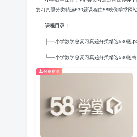
复习真题分类精选530题课程由58映像学堂网
课程目录：
├──小学数学总复习真题分类精选530题.pdf 
└──小学数学总复习真题分类精选530题答案.p
付费资源