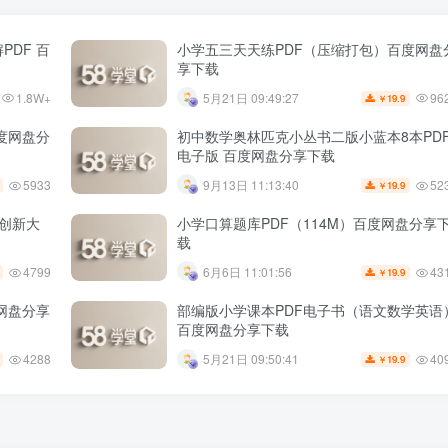
PDF 百
小学五三天天练PDF（压缩打包）百度网盘
享下载
1.8W+
96
5月21日 09:49:27
19.9
￥
百度网盘分
初中数学奥林匹克小丛书二版小蓝本8本PD
电子版 百度网盘分享下载
5933
52
9月13日 11:13:40
19.9
￥
维创新大
小学口算题库PDF（114M）百度网盘分享
载
4799
43
6月6日 11:01:56
19.9
￥
度网盘分享
部编版小学课本PDF电子书（语文数学英语
百度网盘分享下载
4288
40
5月21日 09:50:41
19.9
￥