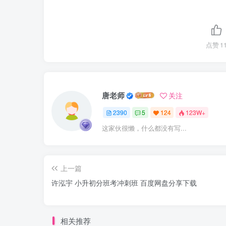
点赞
1
唐老师
关注
2390
5
124
123W+
这家伙很懒，什么都没有写...
上一篇
许泓宇 小升初分班考冲刺班 百度网盘分享下载
相关推荐