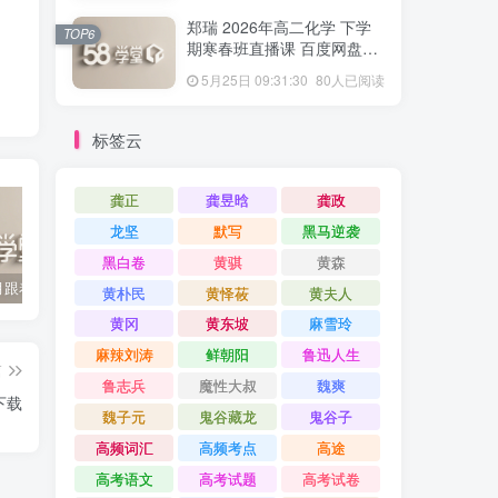
郑瑞 2026年高二化学 下学
TOP6
期寒春班直播课 百度网盘下
载
5月25日 09:31:30
80人已阅读
标签云
龚正
龚昱晗
龚政
龙坚
默写
黑马逆袭
黑白卷
黄骐
黄森
2022年3月跟着书本去旅行 百度网盘分享下载
启蒙英语儿歌Super Simple Songs（1-3共44个视频）百度网盘分享下载
英语启蒙教学趣味动画《WowEnglish》1~8季全 百度网盘分享下载
黄朴民
黄怿莜
黄夫人
黄冈
黄东坡
麻雪玲
麻辣刘涛
鲜朝阳
鲁迅人生
篇
鲁志兵
魔性大叔
魏爽
下载
魏子元
鬼谷藏龙
鬼谷子
高频词汇
高频考点
高途
高考语文
高考试题
高考试卷