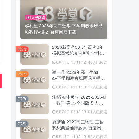
164人已阅读
赵礼显 2026年高二数学 下学期春季班视
频教程+讲义 百度网盘下载
2026新高考53 5年高考3年
TOP2
模拟高考总复习A版 全科(无
史政)百度网盘下载
6月11日 15:11:12
146人已阅读
谢一凡 2026年高二生物
TOP3
a+下学期寒春班网课直播教
程 百度网盘下载
6月28日 09:31:30
117人已阅读
朱韬 初中数学 2025-2026初
TOP4
一数学 春上·全国版·S 人教
版·A+ 百度网盘下载
6月20日 08:18:39
101人已阅读
夏梦迪 2026高三物理 三轮
TOP5
梦想典当铺押题课 百度网盘
下载
5月15日 14:18:10
82人已阅读