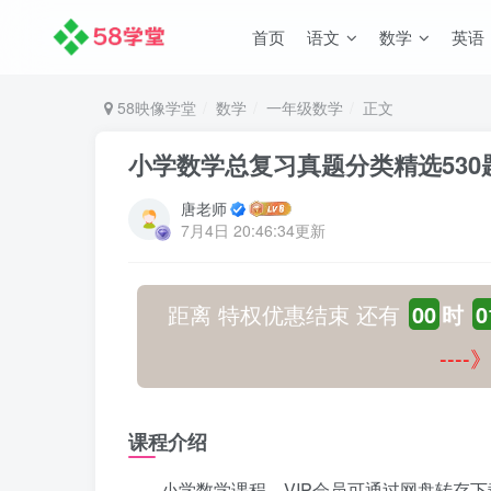
首页
语文
数学
英语
58映像学堂
数学
一年级数学
正文
小学数学总复习真题分类精选530
唐老师
7月4日 20:46:34更新
距离 特权优惠结束 还有
00
时
0
---
课程介绍
小学数学课程，VIP会员可通过网盘转存下