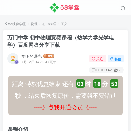
58映像学堂
物理
初中物理
正文
万门中学 初中物理竞赛课程（热学力学光学电
学）百度网盘分享下载
黎明的曙光
关注
私信
7月12日 14:32:47更新
0
142
7
距离 特权优惠结束 还有
03
时
18
分
52
秒
，结束后恢复原价，需要就不要错过
----》点我开通会员《----
课程介绍