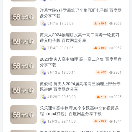
洋葱学院9科学霸笔记全集PDF电子版 百度网
盘分享下载
3667
5月7日 17:59:07
19.9
￥
黄夫人2024物理讲义高一高二高考一轮复习
讲义电子版 百度网盘分享
2967
7月4日 20:31:35
19.9
￥
2023黄夫人高中物理 高一高二合集 百度网盘
分享下载
2961
8月13日 18:00:14
20
￥
黄俊琨 黄夫人2024届高考高三物理上部分专
题讲解 百度网盘分享
2025
4月29日 09:53:29
15
￥
乐乐课堂高中物理38个专题高中全套视频课
程（mp4打包）百度网盘分享下载
1844
12月3日 22:41:08
19.9
￥