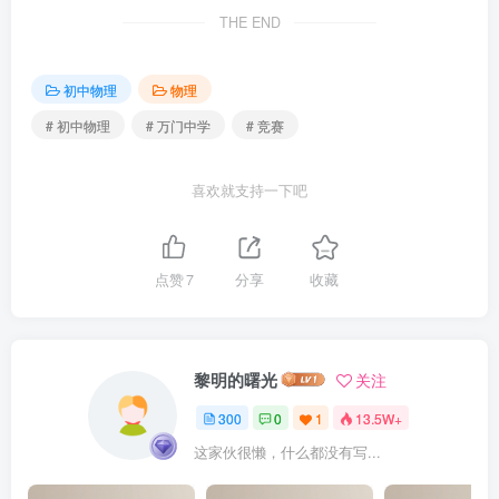
THE END
初中物理
物理
# 初中物理
# 万门中学
# 竞赛
喜欢就支持一下吧
点赞
7
分享
收藏
黎明的曙光
关注
300
0
1
13.5W+
这家伙很懒，什么都没有写...