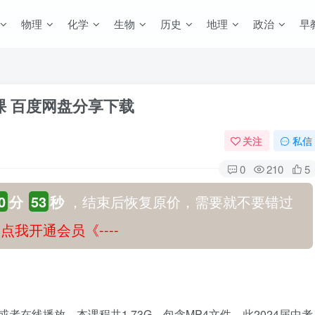
物理
化学
生物
历史
地理
政治
早
课 百度网盘分享下载
关注
私信
0
210
5
0
分
52
秒
，结束后恢复原价，需要就不要错过
-》点我开通会员《----
者在线播放。本课程共1.73G，包含MP4文件，此2024届中考