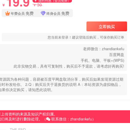
19.9
限时特惠（会员免费）
30
￥
￥
免费
免费
年费会员
终身会员
立即购买
您当前未登录！建议登陆后购买，可保存购买订单
老师微信：zhandiankefu
百度网盘
手机、电脑、平板+(WPS)
此非实物交易，具有可复制性，购买后不予退款，请考虑好再购买!
部分资源因为各种问题，容易被百度平网盘取消分享，购买后如果发现资源过期
u，及时补发给你。 2.Q：购买后关于退换货的说明 A：本站资源为虚拟物品，
如果你决定购买，请知悉此说明。
有上传资料的来源及知识产权归属。
我们将及时进行删除处理。（
联系微信：zhandiankefu）
THE END