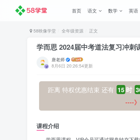
首页
语文
数学
英语
58映像学堂
全年级资源
正文
学而思 2024届中考道法复习冲刺
唐老师
8月6日 20:26:54更新
距离 特权优惠结束 还有
15
时
3
---
课程介绍
学而思课程，VIP会员可通过网盘转存下载或