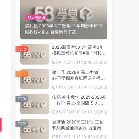
158人已阅读
赵礼显 2026年高二数学 下学期春季班视
频教程+讲义 百度网盘下载
2026新高考53 5年高考3年
TOP2
模拟高考总复习A版 全科(无
史政)百度网盘下载
6月11日 15:11:12
140人已阅读
谢一凡 2026年高二生物
TOP3
a+下学期寒春班网课直播教
程 百度网盘下载
6月28日 09:31:30
117人已阅读
朱韬 初中数学 2025-2026初
TOP4
一数学 春上·全国版·S 人教
版·A+ 百度网盘下载
6月20日 08:18:39
101人已阅读
夏梦迪 2026高三物理 三轮
TOP5
梦想典当铺押题课 百度网盘
下载
5月15日 14:18:10
82人已阅读