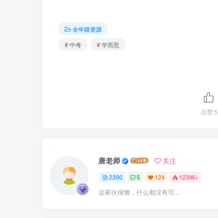
全年级资源
# 中考
# 学而思
点赞
5
唐老师
关注
2390
5
124
123W+
这家伙很懒，什么都没有写...