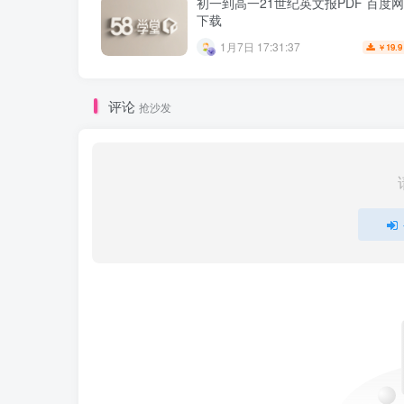
初一到高一21世纪英文报PDF 百度
下载
1月7日 17:31:37
19.9
￥
评论
抢沙发