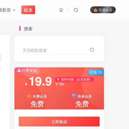
教影音
联系
开通会员
搜索
开启精彩搜索
付费资源
已售 10
19.9
限时特惠（会员免费）
30
￥
￥
年费会员
终身会员
免费
免费
立即购买