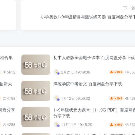
下一
小学奥数1-9年级精讲与测试练习题 百度网盘分享
课程合集
初中人教版全套电子课本 百度网盘分享下载
5612
55
2月21日 19:49:36
19.9
￥
维创新大
洋葱学院中考语文 百度网盘分享下载
4798
43
7月12日 09:50:32
19.9
￥
度网盘分享
1~9年级状元大课堂（11.9G PDF）百度网
分享下载
4288
33
11月11日 19:45:20
19.9
￥