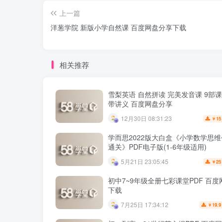
上一篇
洋葱学院 新版小学自然课 百度网盘分享下载
相关推荐
雪梨英语 自然拼读 完美发音课 9部
带讲义 百度网盘分享
12月30日 08:31:23
15
￥
学而思2022版大白盒《小学数学思
通关》PDF电子版(1-6年级适用)
5月21日 23:05:45
25
￥
初中7~9年级全册七彩课堂PDF 百
下载
7月25日 17:34:12
19.9
￥