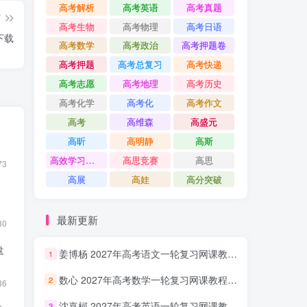
高考解析
高考英语
高考真题
篇
高考生物
高考物理
高考日语
下载
高考数学
高考政治
高考押题卷
高考押题
高考总复习
高考快递
高考志愿
高考地理
高考历史
高考化学
高考化
高考作文
高考
高维森
高盛元
高昕
高明静
高斯
高效学习方法课
高思竞赛
高思
73
高展
高娃
高分突破
最新更新
80
盘
姜博杨 2027年高考语文一轮复习网课教程 高三语文 上学期暑假班视频教程 百度网盘下载
1
数心 2027年高考数学一轮复习网课教程 高三数学 上学期暑假班视频教程 百度网盘下载
2
36
沈嘉柯 2027年高考英语一轮复习网课教程 高三英语 上学期暑假班视频教程 百度网盘下载
3