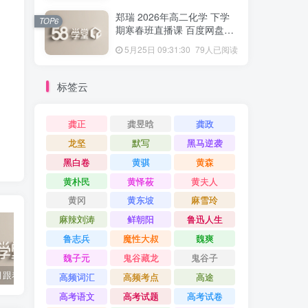
郑瑞 2026年高二化学 下学
TOP6
期寒春班直播课 百度网盘下
载
5月25日 09:31:30
79人已阅读
标签云
龚正
龚昱晗
龚政
龙坚
默写
黑马逆袭
黑白卷
黄骐
黄森
黄朴民
黄怿莜
黄夫人
黄冈
黄东坡
麻雪玲
麻辣刘涛
鲜朝阳
鲁迅人生
鲁志兵
魔性大叔
魏爽
魏子元
鬼谷藏龙
鬼谷子
2022年3月跟着书本去旅行 百度网盘分享下载
启蒙英语儿歌Super Simple Songs（1-3共44个视频）百度网盘分享下载
英语启蒙教学趣味动画《WowEnglish》1~8季全 百度网盘分享下载
高频词汇
高频考点
高途
高考语文
高考试题
高考试卷