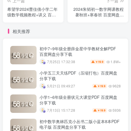
上一篇
下一篇
希望学2024曹佳倩小学二年
2024朱韬初一数学网课教程
级数学视频教程+讲义 百度
暑秋班+寒春班 百度网盘分
网盘分享
享下载
相关推荐
初中7~9年级全册薛金星中学教材全解PDF
百度网盘分享下载
1.8W+
7月25日 17:32:38
19.9
￥
小学五三天天练PDF（压缩打包）百度网盘
分享下载
9628
5月21日 09:49:27
19.9
￥
小学1~6年级全册状元大课堂PDF 百度网盘
分享下载
5936
7月13日 15:17:28
19.9
￥
初中数学奥林匹克小丛书二版小蓝本8本PDF
电子版 百度网盘分享下载