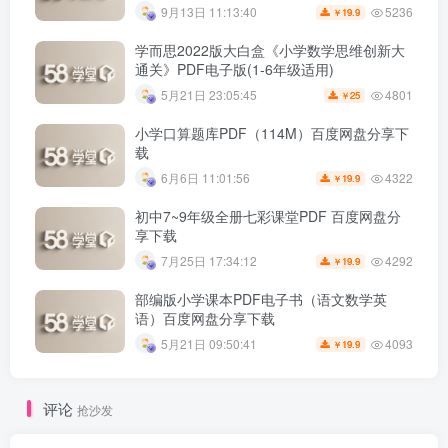
5236
9月13日 11:13:40
19.9
￥
学而思2022版大白盒《小学数学思维创新大
通关》PDF电子版(1-6年级适用)
4801
5月21日 23:05:45
25
￥
小学口算题库PDF（114M）百度网盘分享下
载
4322
6月6日 11:01:56
19.9
￥
初中7~9年级全册七彩课堂PDF 百度网盘分
享下载
4292
7月25日 17:34:12
19.9
￥
部编版小学课本PDF电子书（语文数学英
语）百度网盘分享下载
4093
5月21日 09:50:41
19.9
￥
评论
抢沙发