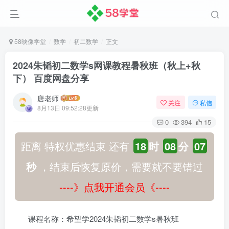
58映像学堂
数学
初二数学
正文
2024朱韬初二数学s网课教程暑秋班（秋上+秋
下） 百度网盘分享
唐老师
关注
私信
8月13日 09:52:28更新
0
394
15
距离 特权优惠结束 还有
18
时
08
分
06
秒
，结束后恢复原价，需要就不要错过
----》点我开通会员《----
课程名称：希望学2024朱韬初二数学s暑秋班