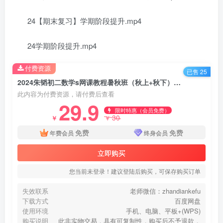
24【期末复习】学期阶段提升.mp4
24学期阶段提升.mp4
付费资源
已售 25
2024朱韬初二数学s网课教程暑秋班（秋上+秋下） 百度网盘分享
此内容为付费资源，请付费后查看
29.9
限时特惠（会员免费）
30
￥
￥
免费
免费
年费会员
终身会员
立即购买
您当前未登录！建议登陆后购买，可保存购买订单
失效联系
老师微信：zhandiankefu
下载方式
百度网盘
使用环境
手机、电脑、平板+(WPS)
购买说明
此非实物交易，具有可复制性，购买后不予退款，