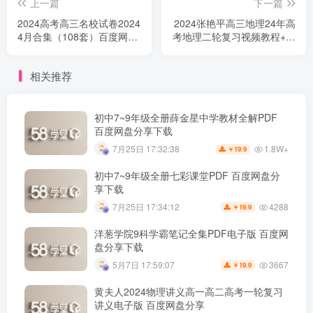
上一篇
下一篇
2024高考高三名校试卷2024
2024张艳平高三地理24年高
4月合集（108套）百度网盘
考地理二轮复习视频教程+讲
分享
义（上+下） 百度网盘分享
下载
相关推荐
初中7~9年级全册薛金星中学教材全解PDF
百度网盘分享下载
1.8W+
7月25日 17:32:38
19.9
￥
初中7~9年级全册七彩课堂PDF 百度网盘分
享下载
4288
7月25日 17:34:12
19.9
￥
洋葱学院9科学霸笔记全集PDF电子版 百度网
盘分享下载
3667
5月7日 17:59:07
19.9
￥
黄夫人2024物理讲义高一高二高考一轮复习
讲义电子版 百度网盘分享