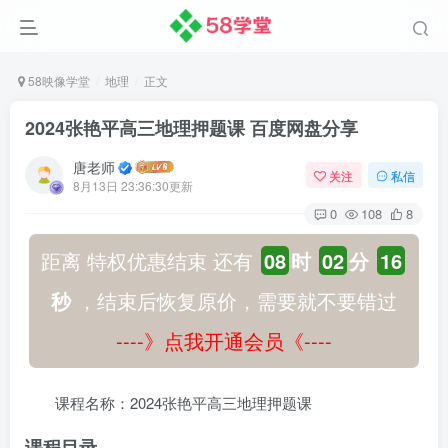
58映像学堂
地理
正文
2024张艳平高三地理押题课 百度网盘分享
唐老师
关注
私信
8月13日 23:36:30更新
0
108
8
距离 特权优惠结束 还有
08
时
02
分
16
秒
，结束后恢复原价，需要就不要错过
----》点我开通会员《----
课程名称：2024张艳平高三地理押题课
课程目录