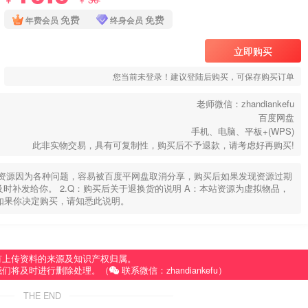
￥
免费
免费
年费会员
终身会员
立即购买
您当前未登录！建议登陆后购买，可保存购买订单
老师微信：zhandiankefu
百度网盘
手机、电脑、平板+(WPS)
此非实物交易，具有可复制性，购买后不予退款，请考虑好再购买!
部分资源因为各种问题，容易被百度平网盘取消分享，购买后如果发现资源过期
u，及时补发给你。 2.Q：购买后关于退换货的说明 A：本站资源为虚拟物品，
如果你决定购买，请知悉此说明。
有上传资料的来源及知识产权归属。
我们将及时进行删除处理。（
联系微信：zhandiankefu）
THE END