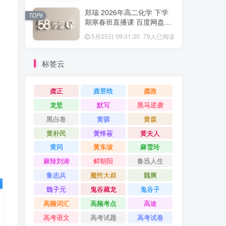
郑瑞 2026年高二化学 下学
TOP6
期寒春班直播课 百度网盘下
载
5月25日 09:31:30
79人已阅读
标签云
龚正
龚昱晗
龚政
龙坚
默写
黑马逆袭
黑白卷
黄骐
黄森
黄朴民
黄怿莜
黄夫人
黄冈
黄东坡
麻雪玲
麻辣刘涛
鲜朝阳
鲁迅人生
鲁志兵
魔性大叔
魏爽
魏子元
鬼谷藏龙
鬼谷子
高频词汇
高频考点
高途
高考语文
高考试题
高考试卷