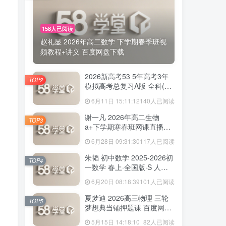
158人已阅读
赵礼显 2026年高二数学 下学期春季班视
频教程+讲义 百度网盘下载
2026新高考53 5年高考3年
TOP2
模拟高考总复习A版 全科(无
史政)百度网盘下载
6月11日 15:11:12
140人已阅读
谢一凡 2026年高二生物
TOP3
a+下学期寒春班网课直播教
程 百度网盘下载
6月28日 09:31:30
117人已阅读
朱韬 初中数学 2025-2026初
TOP4
一数学 春上·全国版·S 人教
版·A+ 百度网盘下载
6月20日 08:18:39
101人已阅读
夏梦迪 2026高三物理 三轮
TOP5
梦想典当铺押题课 百度网盘
下载
5月15日 14:18:10
82人已阅读