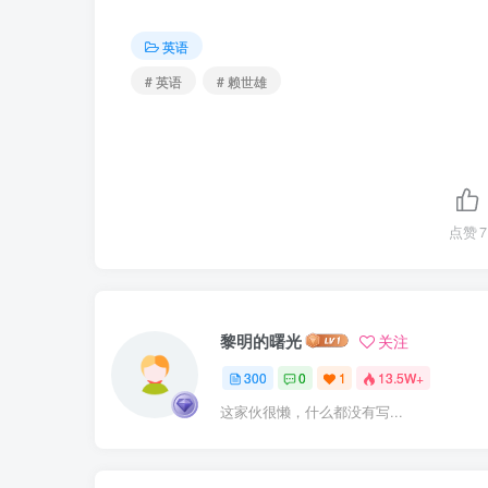
英语
# 英语
# 赖世雄
点赞
7
黎明的曙光
关注
300
0
1
13.5W+
这家伙很懒，什么都没有写...