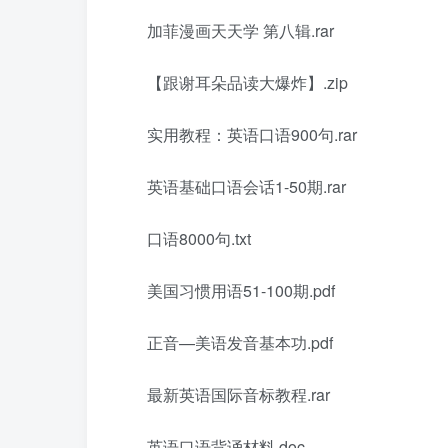
加菲漫画天天学 第八辑.rar
【跟谢耳朵品读大爆炸】.zip
实用教程：英语口语900句.rar
英语基础口语会话1-50期.rar
口语8000句.txt
美国习惯用语51-100期.pdf
正音—美语发音基本功.pdf
最新英语国际音标教程.rar
英语口语背诵材料.doc