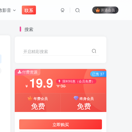
教影音
联系
开通会员
搜索
开启精彩搜索
付费资源
已售 37
19.9
限时特惠（会员免费）
30
￥
￥
年费会员
终身会员
免费
免费
立即购买