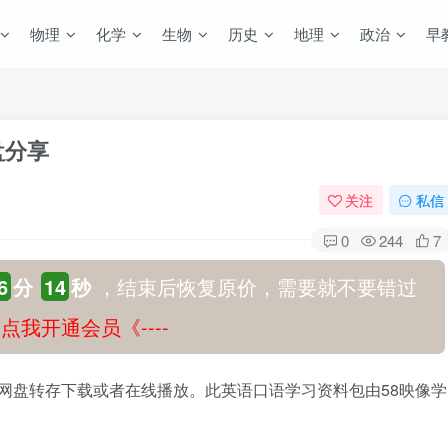
物理
化学
生物
历史
地理
政治
早
盘分享
关注
私信
0
244
7
6
分
14
秒
，结束后恢复原价，需要就不要错过
-》点我开通会员《----
过网盘转存下载或者在线播放。此英语口语学习资料包由58映像学