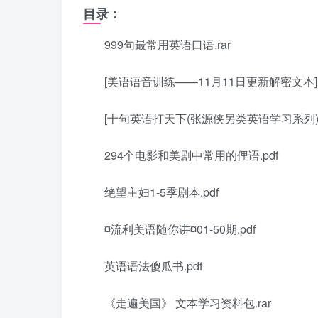
目录：
999句最常用英语口语.rar
[美语语音训练——11月11日更新解密文本].AAT_Tu
[十句英语打天下(张源侠另类英语学习系列)].
294个电影和美剧中常用的俚语.pdf
绝望主妇1-5季剧本.pdf
¤流利美语随你讲¤01-50期.pdf
英语语法傻瓜书.pdf
《走遍美国》 文本学习资料包.rar