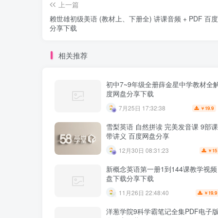
上一篇
赖世雄初级美语 (教材上、下册全) 讲课音频 + PDF 百
分享下载
相关推荐
初中7~9年级全册薛金星中学教材全解
度网盘分享下载
7月25日 17:32:38
19.9
￥
雪梨英语 自然拼读 完美发音课 9部
带讲义 百度网盘分享
12月30日 08:31:23
15
￥
新概念英语第一册1到144课教学视频
盘下载分享下载
11月26日 22:48:40
19.9
￥
洋葱学院9科学霸笔记全集PDF电子版