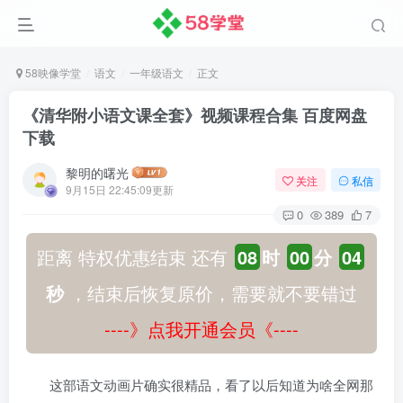
58映像学堂
语文
一年级语文
正文
《清华附小语文课全套》视频课程合集 百度网盘
下载
黎明的曙光
关注
私信
9月15日 22:45:09更新
0
389
7
距离 特权优惠结束 还有
08
时
00
分
03
秒
，结束后恢复原价，需要就不要错过
----》点我开通会员《----
这部语文动画片确实很精品，看了以后知道为啥全网那