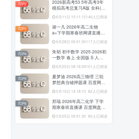
2026新高考53 5年高考3年
TOP2
模拟高考总复习A版 全科(无
史政)百度网盘下载
6月11日 15:11:12
146人已阅读
168人已阅读
赵礼显 2026年高二数学 下学期春季班视
谢一凡 2026年高二生物
TOP3
频教程+讲义 百度网盘下载
a+下学期寒春班网课直播教
程 百度网盘下载
6月28日 09:31:30
117人已阅读
2026新高考53 5年高考3年
TOP2
朱韬 初中数学 2025-2026初
模拟高考总复习A版 全科(无
TOP4
一数学 春上·全国版·S 人教
史政)百度网盘下载
6月11日 15:11:12
146人已阅读
版·A+ 百度网盘下载
6月20日 08:18:39
101人已阅读
谢一凡 2026年高二生物
TOP3
夏梦迪 2026高三物理 三轮
a+下学期寒春班网课直播教
TOP5
梦想典当铺押题课 百度网盘
程 百度网盘下载
6月28日 09:31:30
117人已阅读
下载
5月15日 14:18:10
82人已阅读
朱韬 初中数学 2025-2026初
TOP4
郑瑞 2026年高二化学 下学
一数学 春上·全国版·S 人教
TOP6
期寒春班直播课 百度网盘下
版·A+ 百度网盘下载
6月20日 08:18:39
101人已阅读
载
5月25日 09:31:30
80人已阅读
夏梦迪 2026高三物理 三轮
TOP5
梦想典当铺押题课 百度网盘
下载
5月15日 14:18:10
82人已阅读