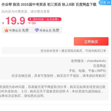
已售 39
作业帮 陈浩 2025届中考英语 初三英语 秋上S班 百度网盘下载
此内容为付费资源，请付费后查看
19.9
限时特惠（会员免费）
30
￥
￥
免费
免费
年费会员
终身会员
立即购买
您当前未登录！建议登陆后购买，可保存购买订单
老师微信：zhandiankefu
百度网盘
手机、电脑、平板+(WPS)
此非实物交易，具有可复制性，购买后不予退款，请考虑好再购买!
部分资源因为各种问题，容易被百度平网盘取消分享，购买后如果发现资源过期
u，及时补发给你。 2.Q：购买后关于退换货的说明 A：本站资源为虚拟物品，
如果你决定购买，请知悉此说明。