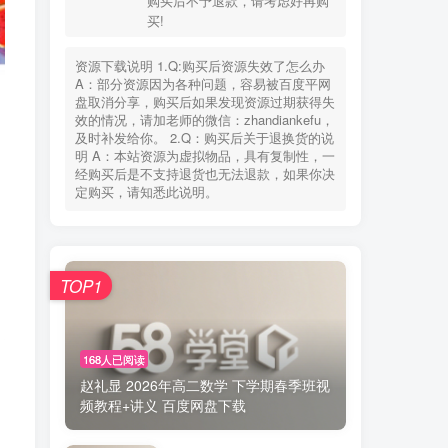
购买后不予退款，请考虑好再购
您当前未登录！建议登陆后购买，可保存购买订
买!
单
资源下载说明 1.Q:购买后资源失效了怎么办
失效联系
老师微信：zhandiankefu
A：部分资源因为各种问题，容易被百度平网
下载方式
百度网盘
盘取消分享，购买后如果发现资源过期获得失
使用环境
手机、电脑、平板+(WPS)
效的情况，请加老师的微信：zhandiankefu，
购买说明
此非实物交易，具有可复制性，
及时补发给你。 2.Q：购买后关于退换货的说
购买后不予退款，请考虑好再购
明 A：本站资源为虚拟物品，具有复制性，一
买!
经购买后是不支持退货也无法退款，如果你决
定购买，请知悉此说明。
资源下载说明 1.Q:购买后资源失效了怎么办
A：部分资源因为各种问题，容易被百度平网
盘取消分享，购买后如果发现资源过期获得失
效的情况，请加老师的微信：zhandiankefu，
TOP1
及时补发给你。 2.Q：购买后关于退换货的说
明 A：本站资源为虚拟物品，具有复制性，一
经购买后是不支持退货也无法退款，如果你决
定购买，请知悉此说明。
168人已阅读
赵礼显 2026年高二数学 下学期春季班视
频教程+讲义 百度网盘下载
TOP1