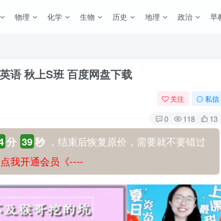
物理
化学
生物
历史
地理
政治
早
三英语 秋上S班 百度网盘下载
关注
私信
0
118
13
4
分
38
秒
，结束后恢复原价，需要就不要错过
-》点我开通会员《----