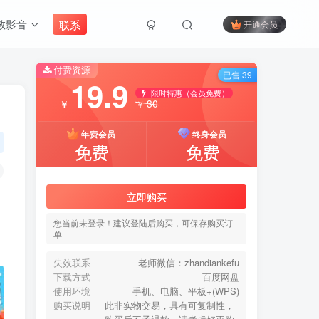
教影音
联系
开通会员
付费资源
搜索
已售 39
19.9
限时特惠（会员免费）
30
￥
￥
开启精彩搜索
年费会员
终身会员
免费
免费
付费资源
已售 39
19.9
立即购买
限时特惠（会员免费）
30
￥
￥
您当前未登录！建议登陆后购买，可保存购买订
单
年费会员
终身会员
免费
免费
失效联系
老师微信：zhandiankefu
下载方式
百度网盘
使用环境
手机、电脑、平板+(WPS)
立即购买
购买说明
此非实物交易，具有可复制性，