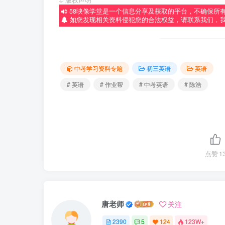
58映像学堂是一个信息分享及获取的平台，不确保所
如您发现相关资料侵犯您的合法权益，请联系我们，
中考学习资料专题
初三英语
英语
# 英语
# 作业帮
# 中考英语
# 陈浩
点赞
1
唐老师
关注
2390
5
124
123W+