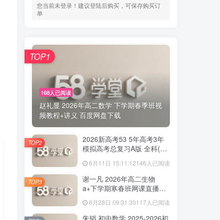
您当前未登录！建议登陆后购买，可保存购买订
单
TOP1
168人已阅读
赵礼显 2026年高二数学 下学期春季班视
频教程+讲义 百度网盘下载
2026新高考53 5年高考3年
TOP2
模拟高考总复习A版 全科(无
史政)百度网盘下载
6月11日 15:11:12
146人已阅读
谢一凡 2026年高二生物
TOP3
a+下学期寒春班网课直播教
程 百度网盘下载
6月28日 09:31:30
117人已阅读
朱韬 初中数学 2025-2026初