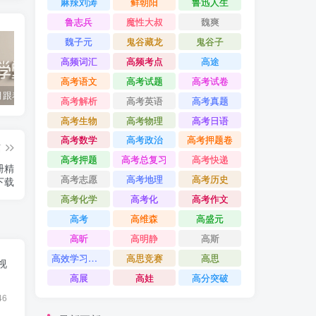
麻辣刘涛
鲜朝阳
鲁迅人生
鲁志兵
魔性大叔
魏爽
魏子元
鬼谷藏龙
鬼谷子
高频词汇
高频考点
高途
高考语文
高考试题
高考试卷
2022年3月跟着书本去旅行 百度网盘分享下载
启蒙英语儿歌Super Simple Songs（1-3共44个视频）百度网盘分享下载
英语启蒙教学趣味动画《WowEnglish》1~8季全 百度网盘分享下载
高考解析
高考英语
高考真题
高考生物
高考物理
高考日语
高考数学
高考政治
高考押题卷
篇
高考押题
高考总复习
高考快递
册精
高考志愿
高考地理
高考历史
下载
高考化学
高考化
高考作文
高考
高维森
高盛元
高昕
高明静
高斯
高效学习方法课
高思竞赛
高思
视
高展
高娃
高分突破
46