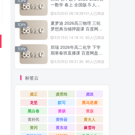
TOP4
一数学 春上·全国版·S 人教
版·A+ 百度网盘下载
6月20日 08:18:39
101人已阅读
夏梦迪 2026高三物理 三轮
TOP5
梦想典当铺押题课 百度网盘
下载
5月15日 14:18:10
82人已阅读
郑瑞 2026年高二化学 下学
TOP6
期寒春班直播课 百度网盘下
载
5月25日 09:31:30
80人已阅读
标签云
龚正
龚昱晗
龚政
龙坚
默写
黑马逆袭
黑白卷
黄骐
黄森
黄朴民
黄怿莜
黄夫人
黄冈
黄东坡
麻雪玲