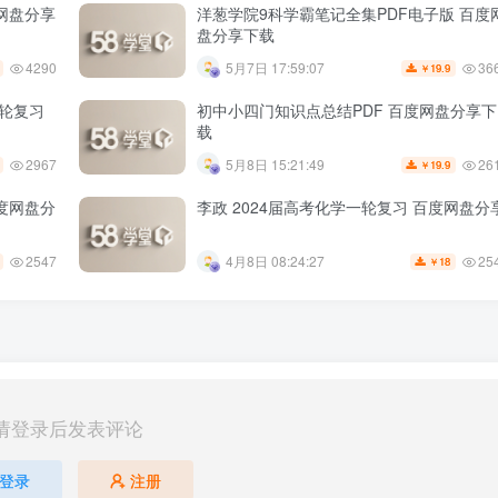
度网盘分享
洋葱学院9科学霸笔记全集PDF电子版 百度
盘分享下载
4290
36
5月7日 17:59:07
19.9
￥
一轮复习
初中小四门知识点总结PDF 百度网盘分享下
载
2967
26
5月8日 15:21:49
19.9
￥
百度网盘分
李政 2024届高考化学一轮复习 百度网盘分
2547
25
4月8日 08:24:27
18
￥
请登录后发表评论
登录
注册