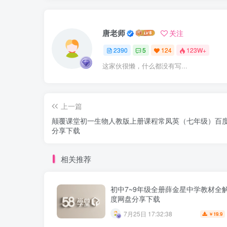
唐老师
关注
2390
5
124
123W+
这家伙很懒，什么都没有写...
上一篇
颠覆课堂初一生物人教版上册课程常凤英（七年级）百
分享下载
相关推荐
初中7~9年级全册薛金星中学教材全解
度网盘分享下载
7月25日 17:32:38
19.9
￥