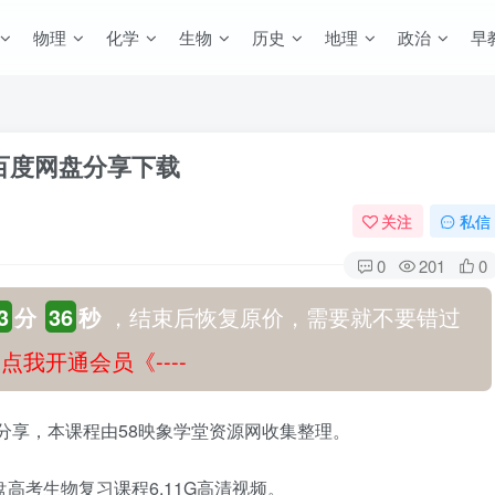
物理
化学
生物
历史
地理
政治
早
 百度网盘分享下载
关注
私信
0
201
0
3
分
35
秒
，结束后恢复原价，需要就不要错过
-》点我开通会员《----
盘分享，本课程由58映象学堂资源网收集整理。
高考生物复习课程6.11G高清视频。