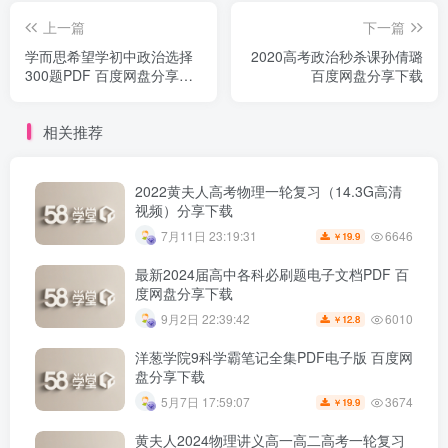
上一篇
下一篇
学而思希望学初中政治选择
2020高考政治秒杀课孙倩璐
300题PDF 百度网盘分享下
百度网盘分享下载
载
相关推荐
2022黄夫人高考物理一轮复习（14.3G高清
视频）分享下载
6646
7月11日 23:19:31
19.9
￥
最新2024届高中各科必刷题电子文档PDF 百
度网盘分享下载
6010
9月2日 22:39:42
12.8
￥
洋葱学院9科学霸笔记全集PDF电子版 百度网
盘分享下载
3674
5月7日 17:59:07
19.9
￥
黄夫人2024物理讲义高一高二高考一轮复习