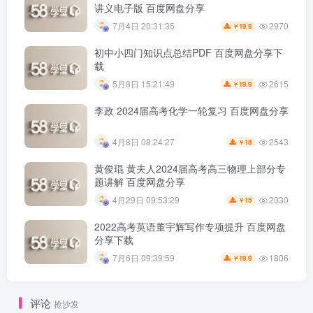
讲义电子版 百度网盘分享
2970
7月4日 20:31:35
19.9
￥
初中小四门知识点总结PDF 百度网盘分享下
载
2615
5月8日 15:21:49
19.9
￥
李政 2024届高考化学一轮复习 百度网盘分享
2543
4月8日 08:24:27
18
￥
黄俊琨 黄夫人2024届高考高三物理上部分专
题讲解 百度网盘分享
2030
4月29日 09:53:29
15
￥
2022高考英语董宇辉写作专项提升 百度网盘
分享下载
1806
7月6日 09:39:59
19.9
￥
评论
抢沙发