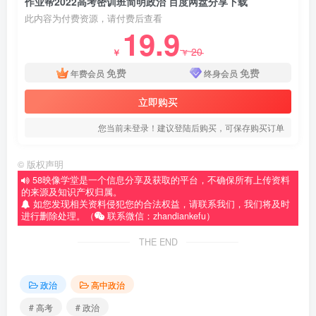
作业帮2022高考密训班简明政治 百度网盘分享下载
此内容为付费资源，请付费后查看
19.9
20
￥
￥
免费
免费
年费会员
终身会员
立即购买
您当前未登录！建议登陆后购买，可保存购买订单
©
版权声明
58映像学堂是一个信息分享及获取的平台，不确保所有上传资料
的来源及知识产权归属。
如您发现相关资料侵犯您的合法权益，请联系我们，我们将及时
进行删除处理。（
联系微信：zhandiankefu）
THE END
政治
高中政治
# 高考
# 政治