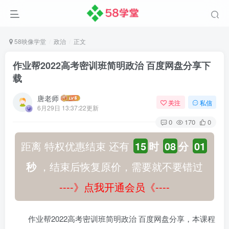
58映像学堂
政治
正文
作业帮2022高考密训班简明政治 百度网盘分享下
载
唐老师
关注
私信
6月29日 13:37:22更新
0
170
0
距离 特权优惠结束 还有
15
时
08
分
01
秒
，结束后恢复原价，需要就不要错过
----》点我开通会员《----
作业帮2022高考密训班简明政治 百度网盘分享，本课程